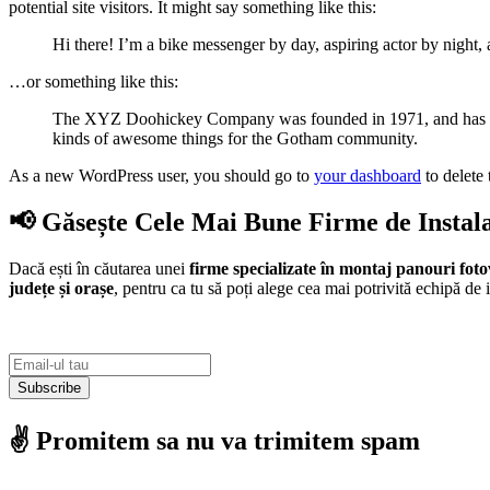
potential site visitors. It might say something like this:
Hi there! I’m a bike messenger by day, aspiring actor by night, 
…or something like this:
The XYZ Doohickey Company was founded in 1971, and has been
kinds of awesome things for the Gotham community.
As a new WordPress user, you should go to
your dashboard
to delete
📢 Găsește Cele Mai Bune Firme de Instal
Dacă ești în căutarea unei
firme specializate în montaj panouri foto
județe și orașe
, pentru ca tu să poți alege cea mai potrivită echipă de i
Subscribe
✌️ Promitem sa nu va trimitem spam