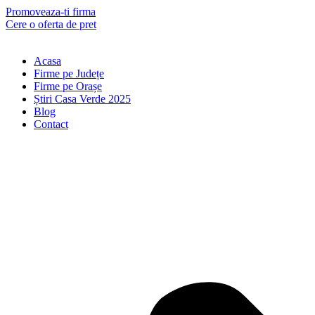
Skip
Promoveaza-ti firma
to
Cere o oferta de pret
content
Acasa
Firme pe Județe
Firme pe Orașe
Știri Casa Verde 2025
Blog
Contact