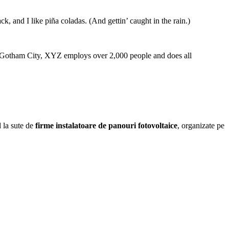
k, and I like piña coladas. (And gettin’ caught in the rain.)
 Gotham City, XYZ employs over 2,000 people and does all
d la sute de
firme instalatoare de panouri fotovoltaice
, organizate pe