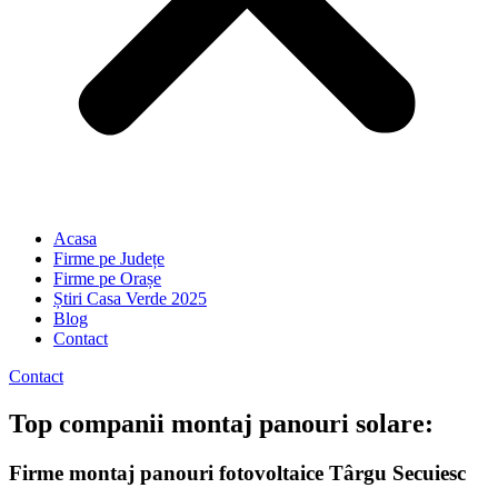
Acasa
Firme pe Județe
Firme pe Orașe
Știri Casa Verde 2025
Blog
Contact
Contact
Top companii montaj panouri solare:
Firme montaj panouri fotovoltaice Târgu Secuiesc