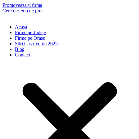
Skip
Promoveaza-ti firma
to
Cere o oferta de pret
content
Acasa
Firme pe Județe
Firme pe Orașe
Știri Casa Verde 2025
Blog
Contact