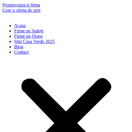
Skip
Promoveaza-ti firma
to
Cere o oferta de pret
content
Acasa
Firme pe Județe
Firme pe Orașe
Știri Casa Verde 2025
Blog
Contact