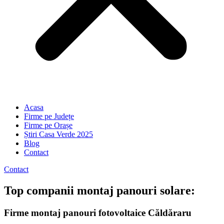
Acasa
Firme pe Județe
Firme pe Orașe
Știri Casa Verde 2025
Blog
Contact
Contact
Top companii montaj panouri solare:
Firme montaj panouri fotovoltaice Căldăraru