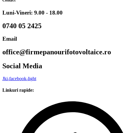
Contact
Luni-Vineri: 9.00 - 18.00
0740 05 2425
Email
office@firmepanourifotovoltaice.ro
Social Media
Jki-facebook-light
Linkuri rapide: