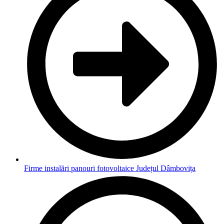
Firme instalări panouri fotovoltaice Județul Dâmbovița