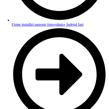
Firme instalări panouri fotovoltaice Județul Iasi