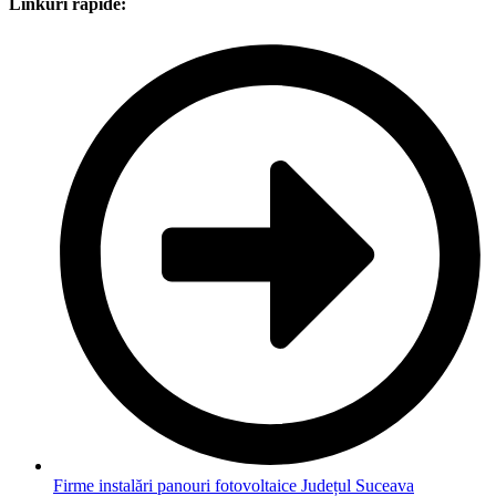
Linkuri rapide:
Firme instalări panouri fotovoltaice Județul Suceava