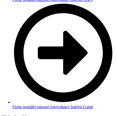
Firme instalări panouri fotovoltaice Județul Galati