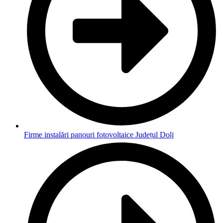
Firme instalări panouri fotovoltaice Județul Dolj