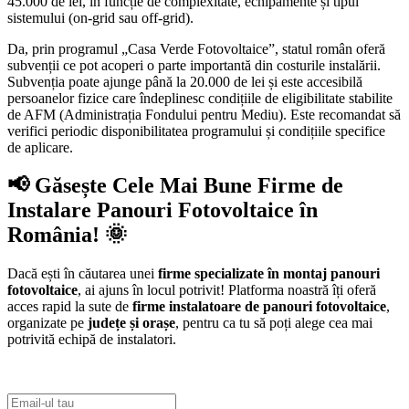
45.000 de lei, în funcție de complexitate, echipamente și tipul
sistemului (on-grid sau off-grid).
Da, prin programul „Casa Verde Fotovoltaice”, statul român oferă
subvenții ce pot acoperi o parte importantă din costurile instalării.
Subvenția poate ajunge până la 20.000 de lei și este accesibilă
persoanelor fizice care îndeplinesc condițiile de eligibilitate stabilite
de AFM (Administrația Fondului pentru Mediu). Este recomandat să
verifici periodic disponibilitatea programului și condițiile specifice
de aplicare.
📢 Găsește Cele Mai Bune Firme de
Instalare Panouri Fotovoltaice în
România! 🌞
Dacă ești în căutarea unei
firme specializate în montaj panouri
fotovoltaice
, ai ajuns în locul potrivit! Platforma noastră îți oferă
acces rapid la sute de
firme instalatoare de panouri fotovoltaice
,
organizate pe
județe și orașe
, pentru ca tu să poți alege cea mai
potrivită echipă de instalatori.