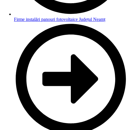
Firme instalări panouri fotovoltaice Județul Neamț