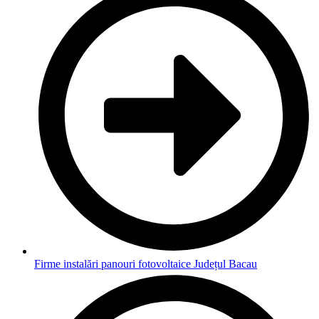
Firme instalări panouri fotovoltaice Județul Bacau