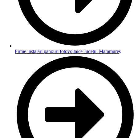
Firme instalări panouri fotovoltaice Județul Maramureș