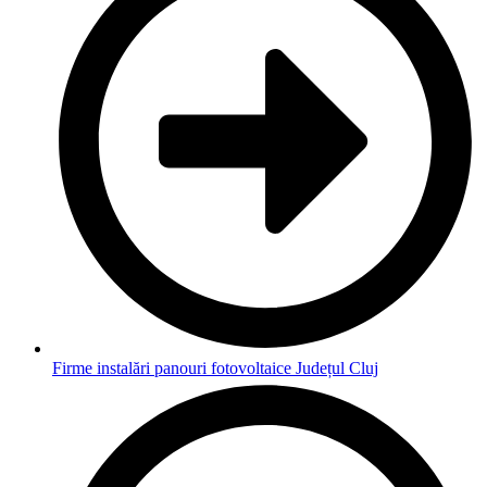
Firme instalări panouri fotovoltaice Județul Cluj