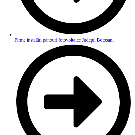
Firme instalări panouri fotovoltaice Județul Botoșani