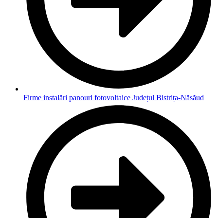
Firme instalări panouri fotovoltaice Județul Bistrița-Năsăud