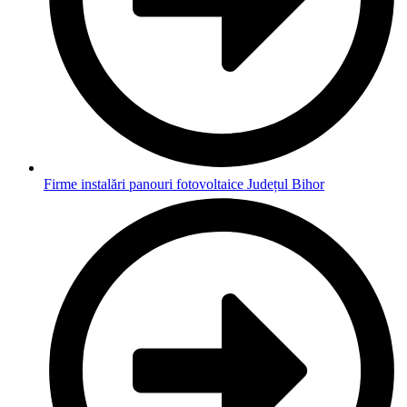
Firme instalări panouri fotovoltaice Județul Bihor