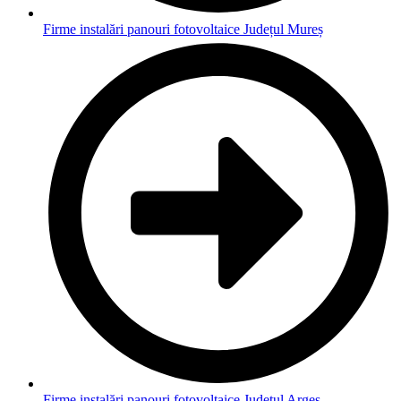
Firme instalări panouri fotovoltaice Județul Mureș
Firme instalări panouri fotovoltaice Județul Argeș