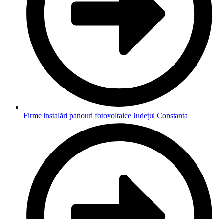
Firme instalări panouri fotovoltaice Județul Constanta