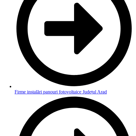
Firme instalări panouri fotovoltaice Județul Arad