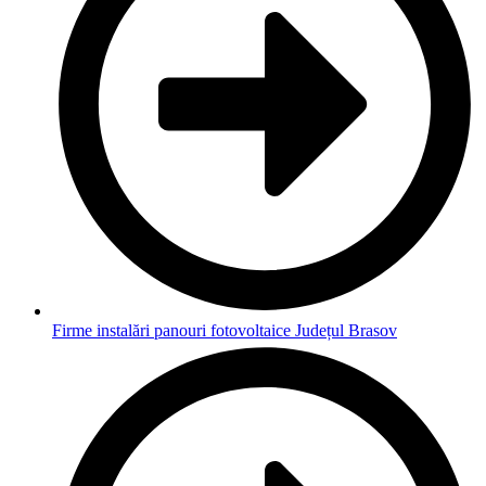
Firme instalări panouri fotovoltaice Județul Brasov