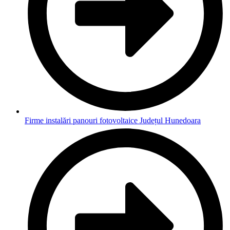
Firme instalări panouri fotovoltaice Județul Hunedoara