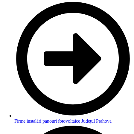
Firme instalări panouri fotovoltaice Județul Prahova