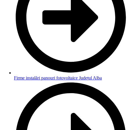
Firme instalări panouri fotovoltaice Județul Alba