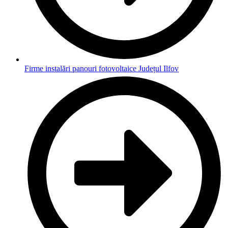
Firme instalări panouri fotovoltaice Județul Ilfov