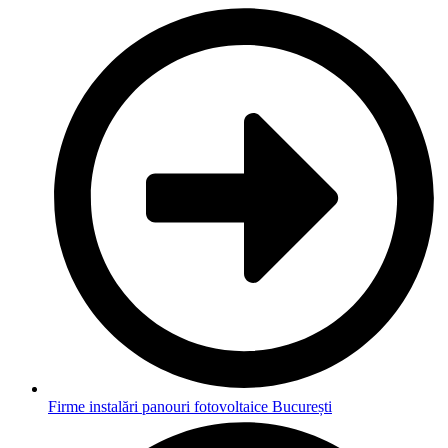
Firme instalări panouri fotovoltaice București