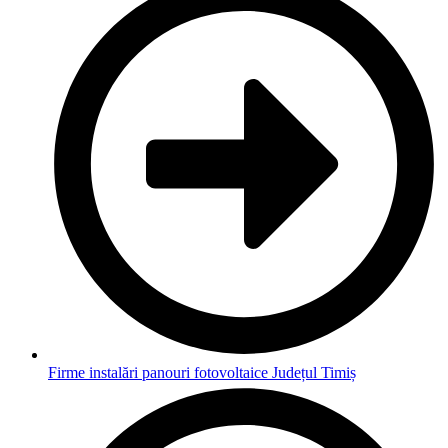
Firme instalări panouri fotovoltaice Județul Timiș