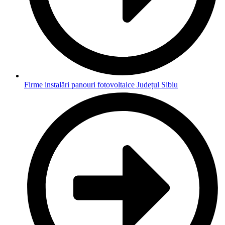
Firme instalări panouri fotovoltaice Județul Sibiu