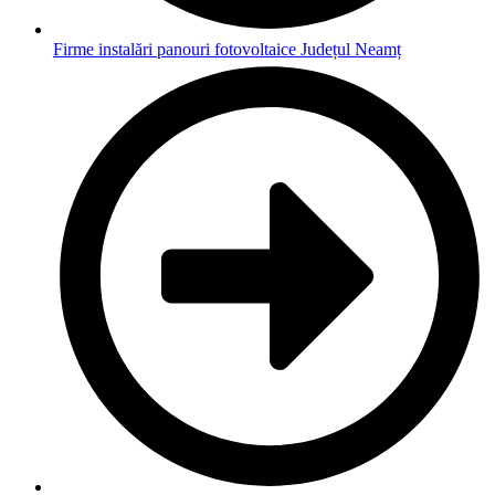
Firme instalări panouri fotovoltaice Județul Neamț