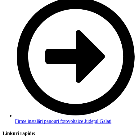
Firme instalări panouri fotovoltaice Județul Galati
Linkuri rapide: