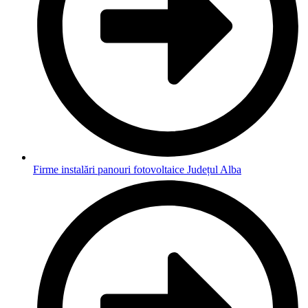
Firme instalări panouri fotovoltaice Județul Alba