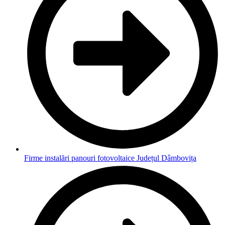
Firme instalări panouri fotovoltaice Județul Dâmbovița