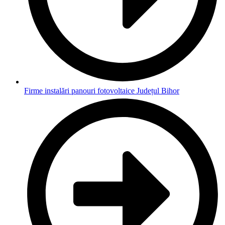
Firme instalări panouri fotovoltaice Județul Bihor