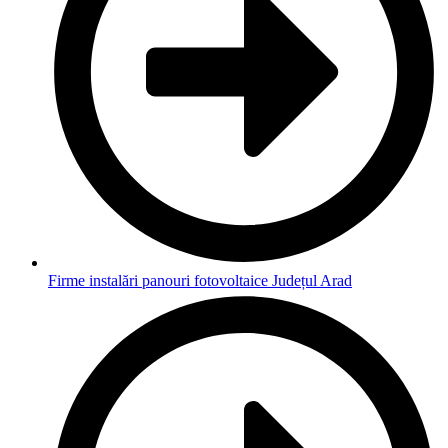
Firme instalări panouri fotovoltaice Județul Arad