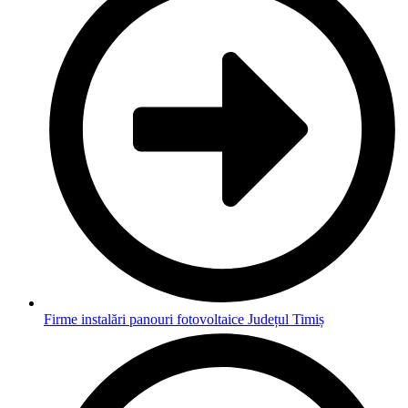
Firme instalări panouri fotovoltaice Județul Timiș