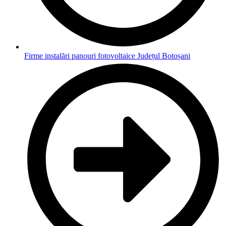
Firme instalări panouri fotovoltaice Județul Botoșani