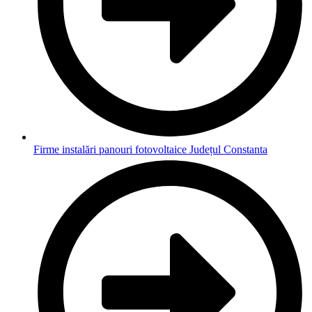
Firme instalări panouri fotovoltaice Județul Constanta