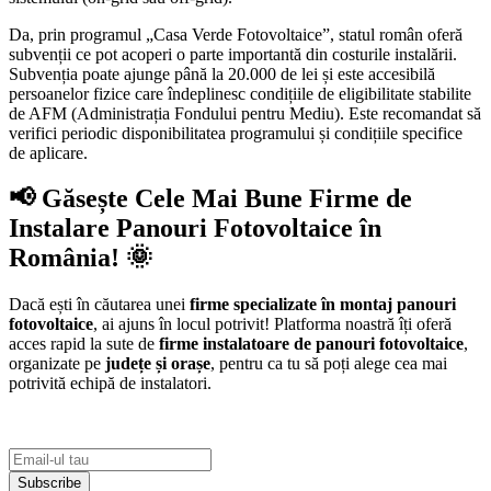
Da, prin programul „Casa Verde Fotovoltaice”, statul român oferă
subvenții ce pot acoperi o parte importantă din costurile instalării.
Subvenția poate ajunge până la 20.000 de lei și este accesibilă
persoanelor fizice care îndeplinesc condițiile de eligibilitate stabilite
de AFM (Administrația Fondului pentru Mediu). Este recomandat să
verifici periodic disponibilitatea programului și condițiile specifice
de aplicare.
📢 Găsește Cele Mai Bune Firme de
Instalare Panouri Fotovoltaice în
România! 🌞
Dacă ești în căutarea unei
firme specializate în montaj panouri
fotovoltaice
, ai ajuns în locul potrivit! Platforma noastră îți oferă
acces rapid la sute de
firme instalatoare de panouri fotovoltaice
,
organizate pe
județe și orașe
, pentru ca tu să poți alege cea mai
potrivită echipă de instalatori.
Subscribe