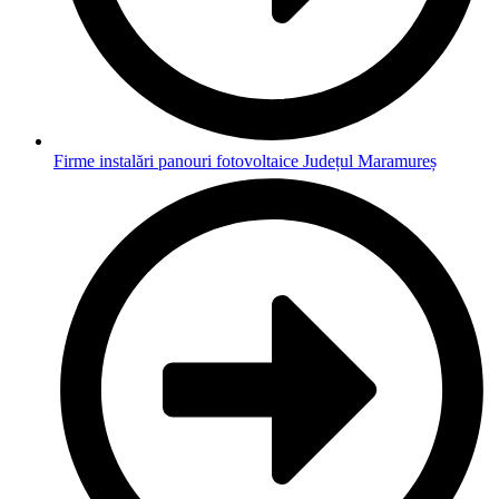
Firme instalări panouri fotovoltaice Județul Maramureș