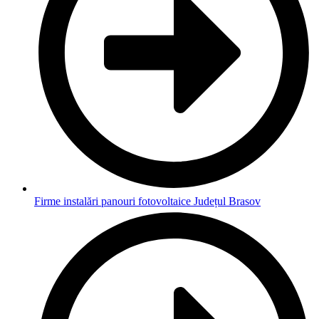
Firme instalări panouri fotovoltaice Județul Brasov