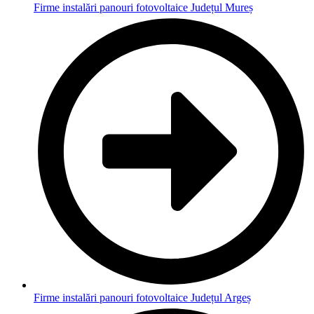
Firme instalări panouri fotovoltaice Județul Mureș
Firme instalări panouri fotovoltaice Județul Argeș