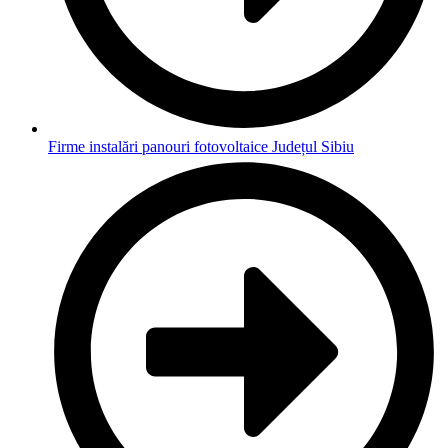
Firme instalări panouri fotovoltaice Județul Sibiu