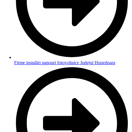
Firme instalări panouri fotovoltaice Județul Hunedoara