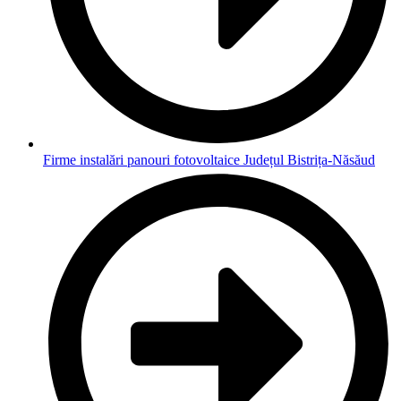
Firme instalări panouri fotovoltaice Județul Bistrița-Năsăud