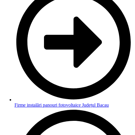
Firme instalări panouri fotovoltaice Județul Bacau