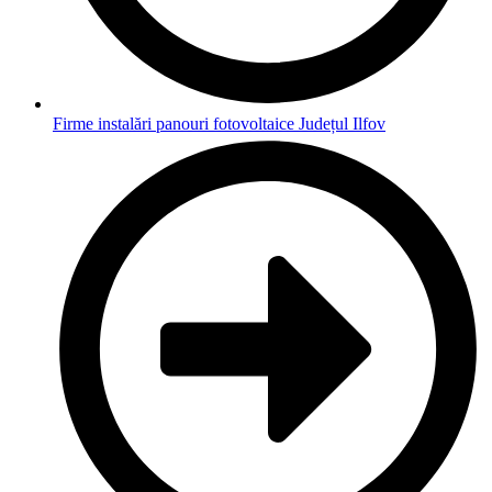
Firme instalări panouri fotovoltaice Județul Ilfov