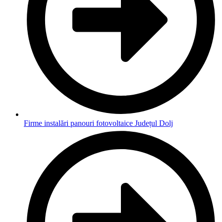
Firme instalări panouri fotovoltaice Județul Dolj