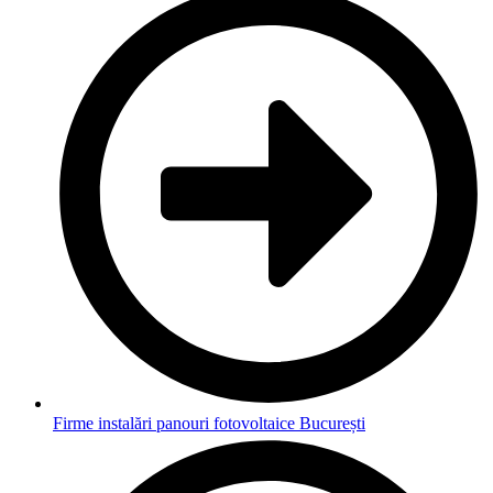
Firme instalări panouri fotovoltaice București