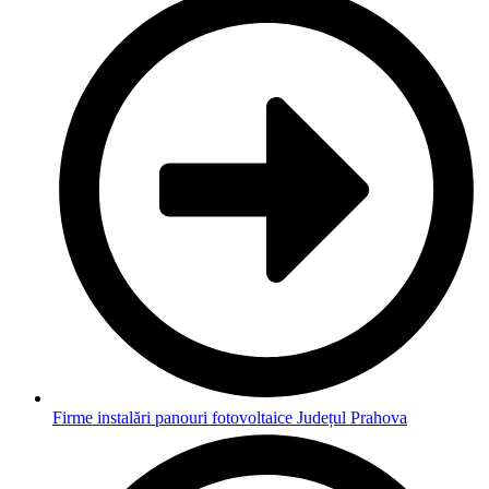
Firme instalări panouri fotovoltaice Județul Prahova