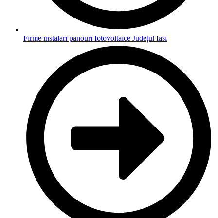
Firme instalări panouri fotovoltaice Județul Iasi