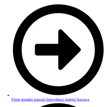
Firme instalări panouri fotovoltaice Județul Suceava