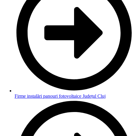
Firme instalări panouri fotovoltaice Județul Cluj