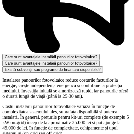
Care sunt avantajele instalării panourilor fotovoltaice?
Care sunt avantajele instalării panourilor fotovoltaice?
Există subvenții sau programe de finanțare disponibile?
Instalarea panourilor fotovoltaice reduce costurile facturilor la
energie, crește independența energetică și contribuie la protecția
mediului. Investiția inițială se amortizează rapid, iar panourile oferă
o durată lungă de viață (până la 25-30 ani).
Costul instalării panourilor fotovoltaice variază în funcție de
complexitatea sistemului ales, suprafața disponibilă și puterea
instalată. În general, prețurile pentru kit-uri complete (de exemplu 5
kW on-grid) încep de la aproximativ 25.000 lei și pot ajunge la
45.000 de lei, în funcție de complexitate, echipamente și tipul
sistemului (on-grid sau off-grid).