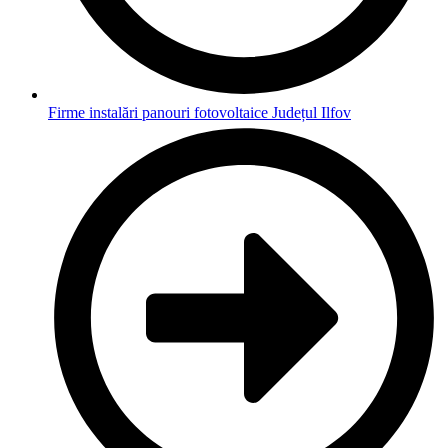
Firme instalări panouri fotovoltaice Județul Ilfov