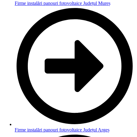
Firme instalări panouri fotovoltaice Județul Mureș
Firme instalări panouri fotovoltaice Județul Argeș