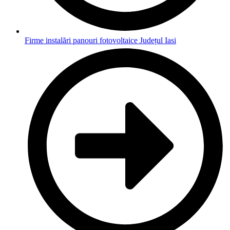
Firme instalări panouri fotovoltaice Județul Iasi