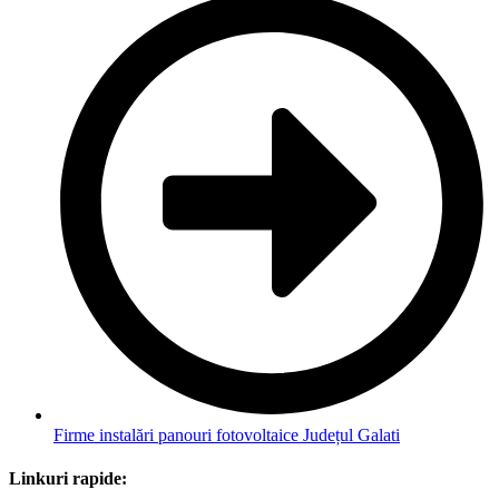
Firme instalări panouri fotovoltaice Județul Galati
Linkuri rapide: