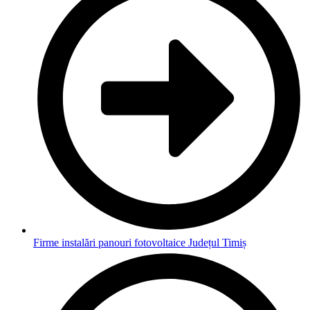
Firme instalări panouri fotovoltaice Județul Timiș