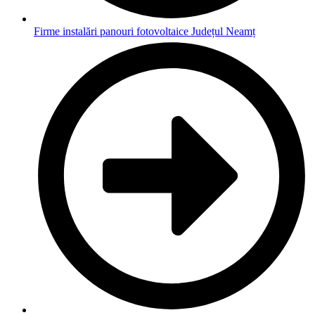
Firme instalări panouri fotovoltaice Județul Neamț