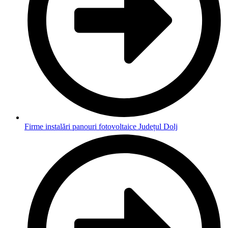
Firme instalări panouri fotovoltaice Județul Dolj