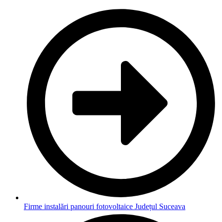
Firme instalări panouri fotovoltaice Județul Suceava