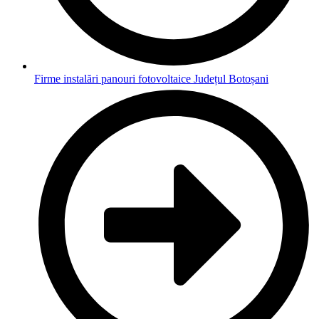
Firme instalări panouri fotovoltaice Județul Botoșani