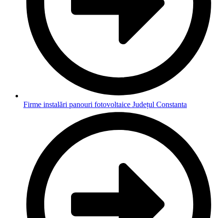
Firme instalări panouri fotovoltaice Județul Constanta