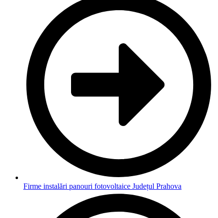
Firme instalări panouri fotovoltaice Județul Prahova