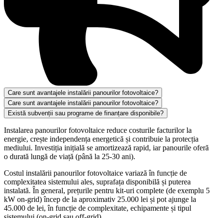
Care sunt avantajele instalării panourilor fotovoltaice?
Care sunt avantajele instalării panourilor fotovoltaice?
Există subvenții sau programe de finanțare disponibile?
Instalarea panourilor fotovoltaice reduce costurile facturilor la
energie, crește independența energetică și contribuie la protecția
mediului. Investiția inițială se amortizează rapid, iar panourile oferă
o durată lungă de viață (până la 25-30 ani).
Costul instalării panourilor fotovoltaice variază în funcție de
complexitatea sistemului ales, suprafața disponibilă și puterea
instalată. În general, prețurile pentru kit-uri complete (de exemplu 5
kW on-grid) încep de la aproximativ 25.000 lei și pot ajunge la
45.000 de lei, în funcție de complexitate, echipamente și tipul
sistemului (on-grid sau off-grid).