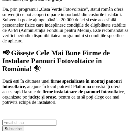
Da, prin programul „Casa Verde Fotovoltaice”, statul român oferă
subvenții ce pot acoperi o parte importantă din costurile instalării.
Subvenția poate ajunge până la 20.000 de lei și este accesibilă
persoanelor fizice care îndeplinesc condițiile de eligibilitate stabilite
de AFM (Administrația Fondului pentru Mediu). Este recomandat să
verifici periodic disponibilitatea programului și condițiile specifice
de aplicare.
📢 Găsește Cele Mai Bune Firme de
Instalare Panouri Fotovoltaice în
România! 🌞
Dacă ești în căutarea unei
firme specializate în montaj panouri
fotovoltaice
, ai ajuns în locul potrivit! Platforma noastră îți oferă
acces rapid la sute de
firme instalatoare de panouri fotovoltaice
,
organizate pe
județe și orașe
, pentru ca tu să poți alege cea mai
potrivită echipă de instalatori.
Subscribe