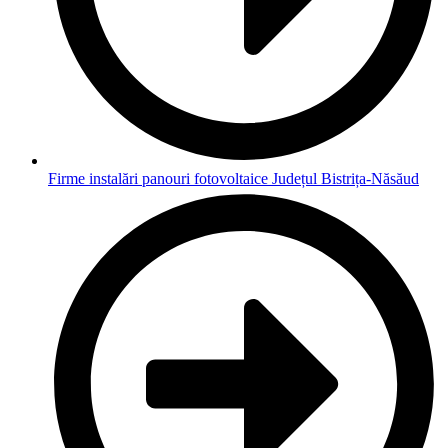
Firme instalări panouri fotovoltaice Județul Bistrița-Năsăud