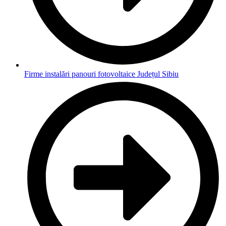
Firme instalări panouri fotovoltaice Județul Sibiu