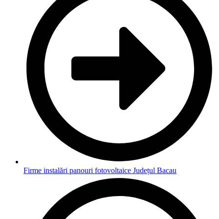
Firme instalări panouri fotovoltaice Județul Bacau