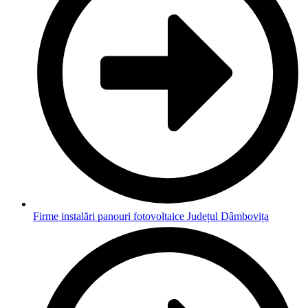
Firme instalări panouri fotovoltaice Județul Dâmbovița