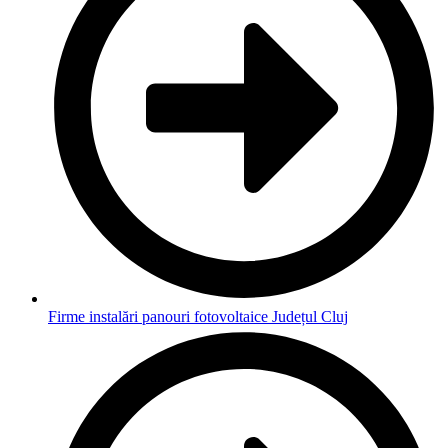
Firme instalări panouri fotovoltaice Județul Cluj