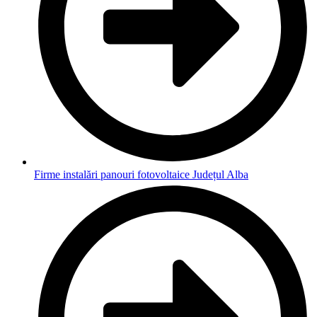
Firme instalări panouri fotovoltaice Județul Alba