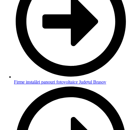
Firme instalări panouri fotovoltaice Județul Brasov