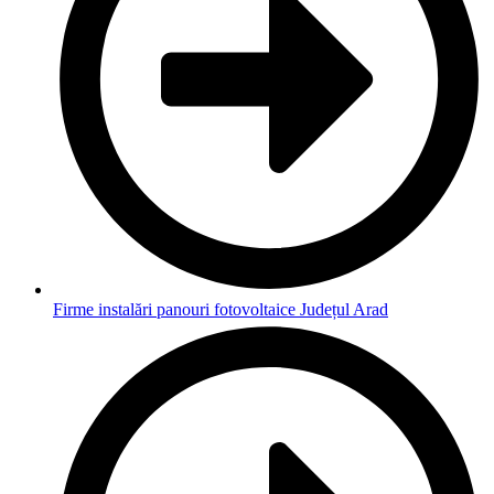
Firme instalări panouri fotovoltaice Județul Arad