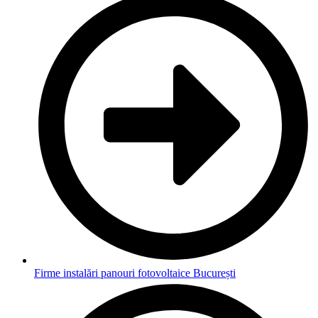
Firme instalări panouri fotovoltaice București