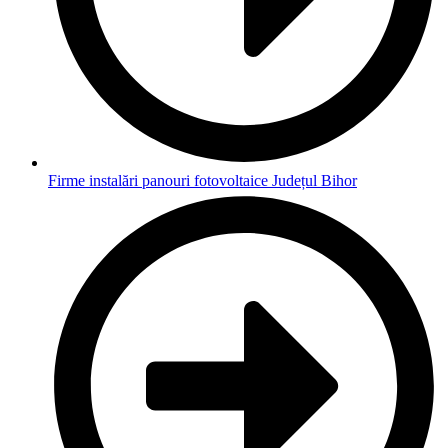
Firme instalări panouri fotovoltaice Județul Bihor