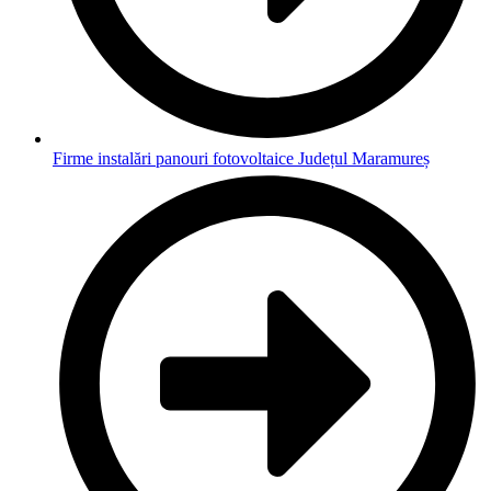
Firme instalări panouri fotovoltaice Județul Maramureș