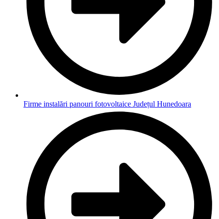
Firme instalări panouri fotovoltaice Județul Hunedoara