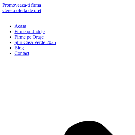
Skip
Promoveaza-ti firma
to
Cere o oferta de pret
content
Acasa
Firme pe Județe
Firme pe Orașe
Știri Casa Verde 2025
Blog
Contact