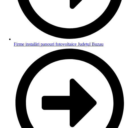
Firme instalări panouri fotovoltaice Județul Buzau