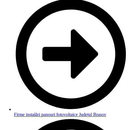
Firme instalări panouri fotovoltaice Județul Brasov