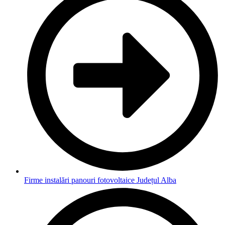
Firme instalări panouri fotovoltaice Județul Alba