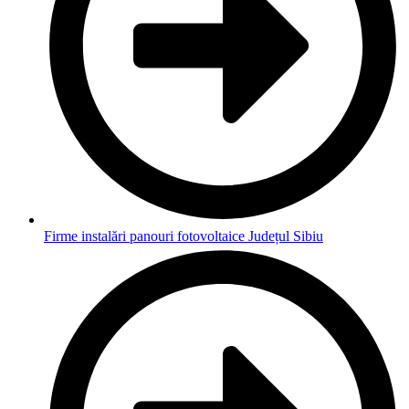
Firme instalări panouri fotovoltaice Județul Sibiu