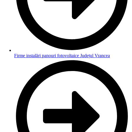
Firme instalări panouri fotovoltaice Județul Vrancea