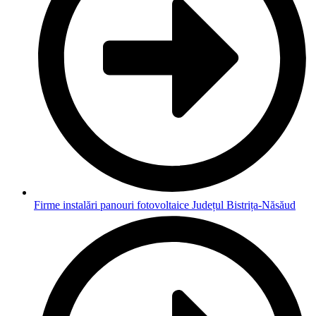
Firme instalări panouri fotovoltaice Județul Bistrița-Năsăud