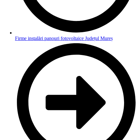
Firme instalări panouri fotovoltaice Județul Mureș