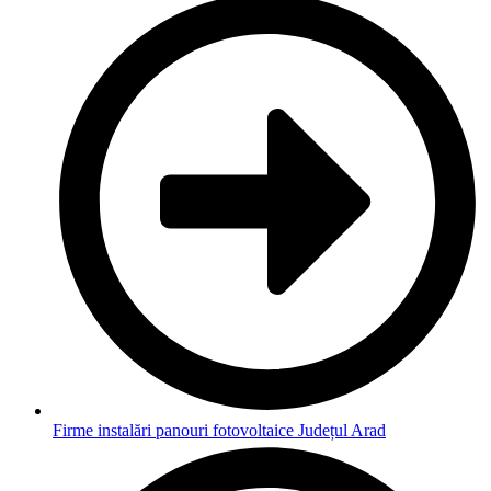
Firme instalări panouri fotovoltaice Județul Arad