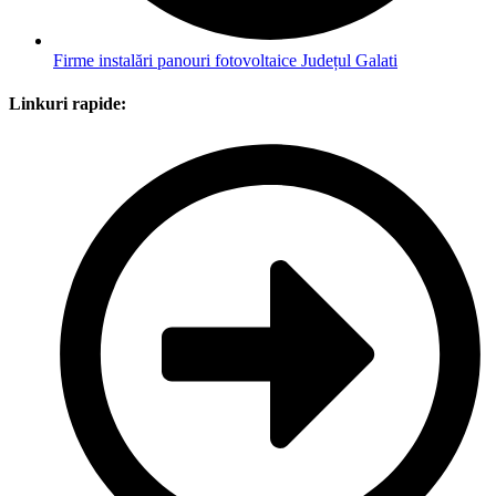
Firme instalări panouri fotovoltaice Județul Galati
Linkuri rapide: