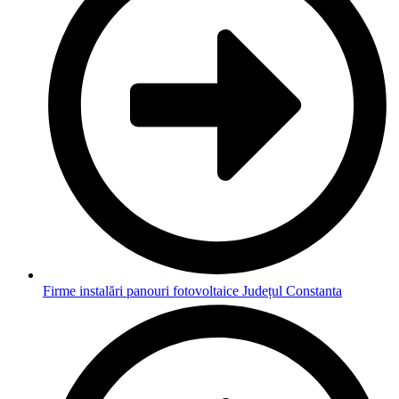
Firme instalări panouri fotovoltaice Județul Constanta