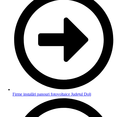
Firme instalări panouri fotovoltaice Județul Dolj