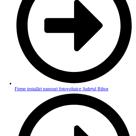
Firme instalări panouri fotovoltaice Județul Bihor