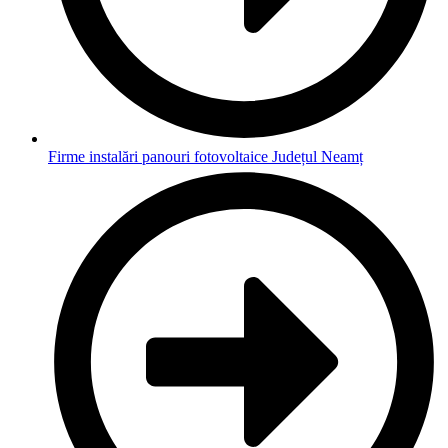
Firme instalări panouri fotovoltaice Județul Neamț