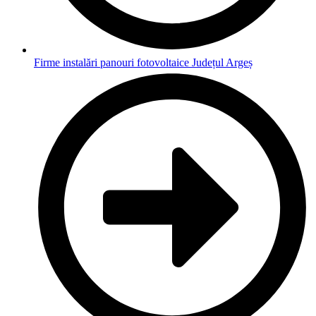
Firme instalări panouri fotovoltaice Județul Argeș