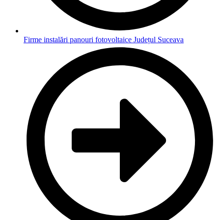
Firme instalări panouri fotovoltaice Județul Suceava