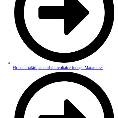
Firme instalări panouri fotovoltaice Județul Maramureș