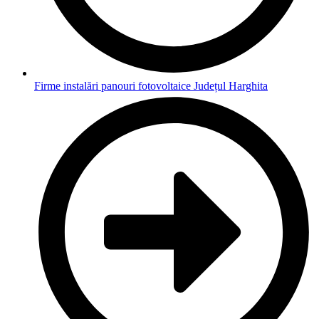
Firme instalări panouri fotovoltaice Județul Harghita