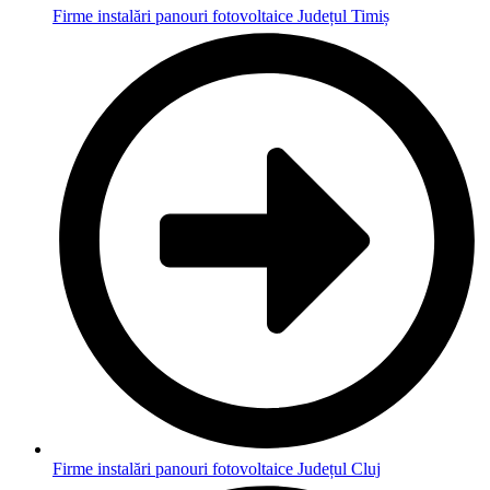
Firme instalări panouri fotovoltaice Județul Timiș
Firme instalări panouri fotovoltaice Județul Cluj