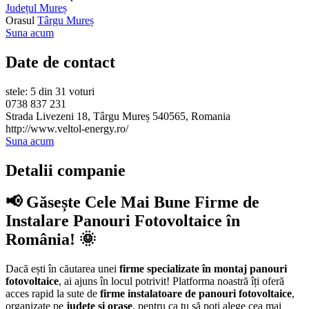
Județul Mureș
Orasul
Târgu Mureș
Suna acum
Date de contact
stele: 5 din 31 voturi
0738 837 231
Strada Livezeni 18, Târgu Mureș 540565, Romania
http://www.veltol-energy.ro/
Suna acum
Detalii companie
📢 Găsește Cele Mai Bune Firme de
Instalare Panouri Fotovoltaice în
România! 🌞
Dacă ești în căutarea unei
firme specializate în montaj panouri
fotovoltaice
, ai ajuns în locul potrivit! Platforma noastră îți oferă
acces rapid la sute de
firme instalatoare de panouri fotovoltaice
,
organizate pe
județe și orașe
, pentru ca tu să poți alege cea mai