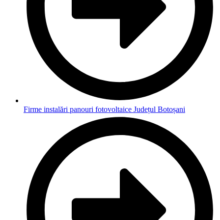
Firme instalări panouri fotovoltaice Județul Botoșani