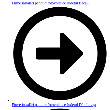
Firme instalări panouri fotovoltaice Județul Bacau
Firme instalări panouri fotovoltaice Județul Dâmbovița