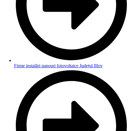
Firme instalări panouri fotovoltaice Județul Ilfov