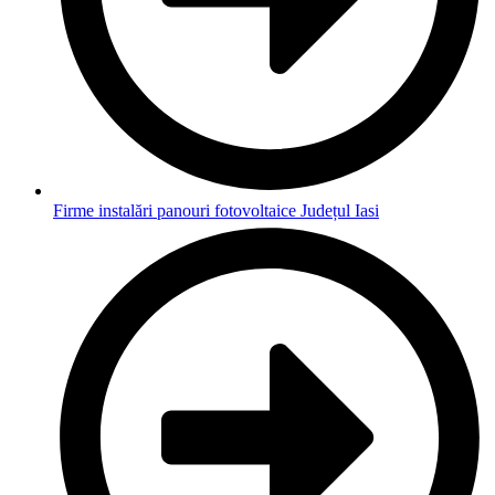
Firme instalări panouri fotovoltaice Județul Iasi