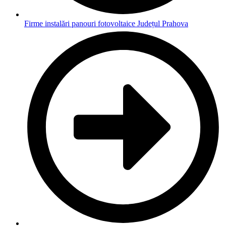
Firme instalări panouri fotovoltaice Județul Prahova