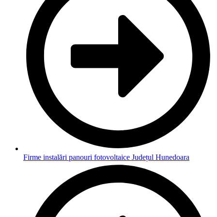
Firme instalări panouri fotovoltaice Județul Hunedoara