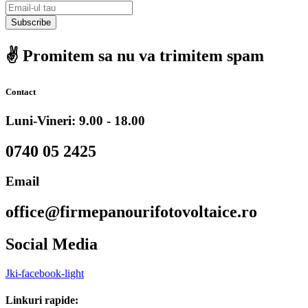
Subscribe
✌️ Promitem sa nu va trimitem spam
Contact
Luni-Vineri: 9.00 - 18.00
0740 05 2425
Email
office@firmepanourifotovoltaice.ro
Social Media
Jki-facebook-light
Linkuri rapide: