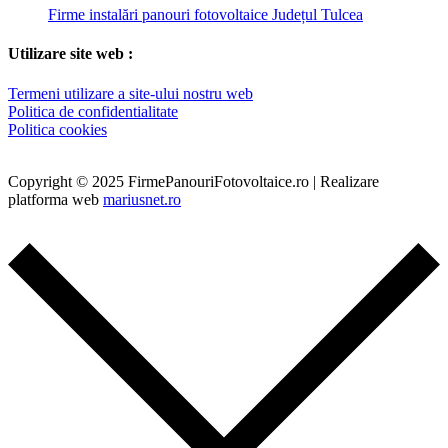
Firme instalări panouri fotovoltaice Județul Tulcea
Utilizare site web :
Termeni utilizare a site-ului nostru web
Politica de confidentialitate
Politica cookies
Copyright © 2025 FirmePanouriFotovoltaice.ro | Realizare
platforma web
mariusnet.ro