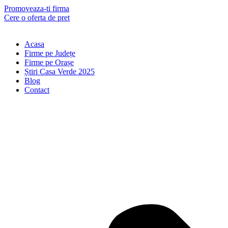
Skip
Promoveaza-ti firma
to
Cere o oferta de pret
content
Acasa
Firme pe Județe
Firme pe Orașe
Știri Casa Verde 2025
Blog
Contact