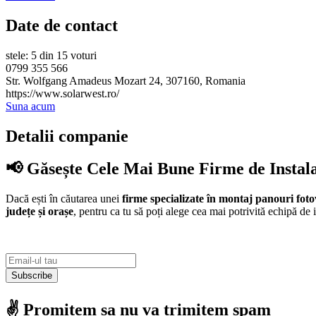
Date de contact
stele: 5 din 15 voturi
0799 355 566
Str. Wolfgang Amadeus Mozart 24, 307160, Romania
https://www.solarwest.ro/
Suna acum
Detalii companie
📢 Găsește Cele Mai Bune Firme de Instal
Dacă ești în căutarea unei
firme specializate în montaj panouri foto
județe și orașe
, pentru ca tu să poți alege cea mai potrivită echipă de i
Subscribe
✌️ Promitem sa nu va trimitem spam