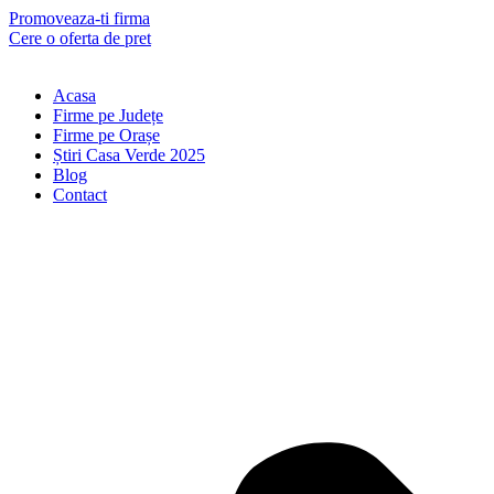
Skip
Promoveaza-ti firma
to
Cere o oferta de pret
content
Acasa
Firme pe Județe
Firme pe Orașe
Știri Casa Verde 2025
Blog
Contact