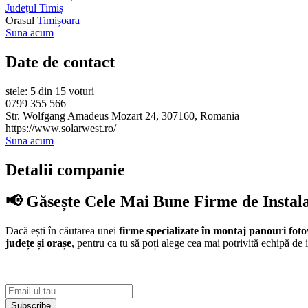
Județul Timiș
Orasul
Timișoara
Suna acum
Date de contact
stele: 5 din 15 voturi
0799 355 566
Str. Wolfgang Amadeus Mozart 24, 307160, Romania
https://www.solarwest.ro/
Suna acum
Detalii companie
📢 Găsește Cele Mai Bune Firme de Instal
Dacă ești în căutarea unei
firme specializate în montaj panouri foto
județe și orașe
, pentru ca tu să poți alege cea mai potrivită echipă de i
Subscribe