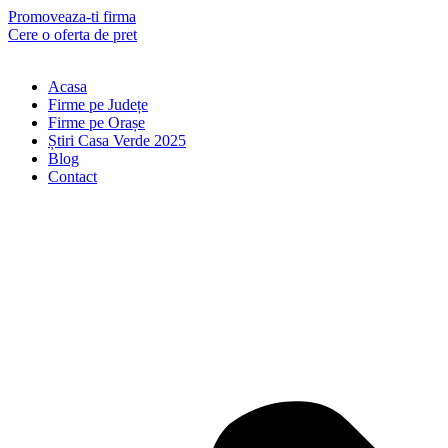
Skip
Promoveaza-ti firma
to
Cere o oferta de pret
content
Acasa
Firme pe Județe
Firme pe Orașe
Știri Casa Verde 2025
Blog
Contact