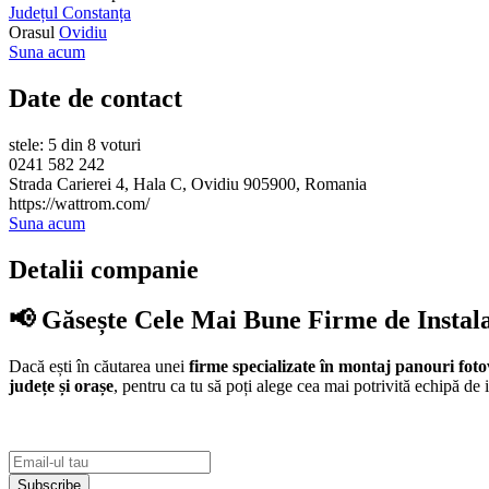
Județul Constanța
Orasul
Ovidiu
Suna acum
Date de contact
stele: 5 din 8 voturi
0241 582 242
Strada Carierei 4, Hala C, Ovidiu 905900, Romania
https://wattrom.com/
Suna acum
Detalii companie
📢 Găsește Cele Mai Bune Firme de Instal
Dacă ești în căutarea unei
firme specializate în montaj panouri foto
județe și orașe
, pentru ca tu să poți alege cea mai potrivită echipă de i
Subscribe