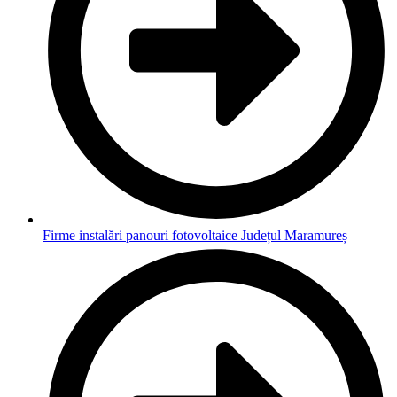
Firme instalări panouri fotovoltaice Județul Maramureș