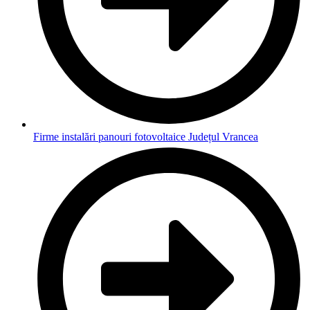
Firme instalări panouri fotovoltaice Județul Vrancea