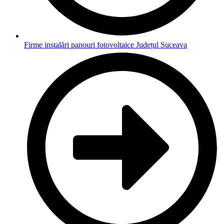
Firme instalări panouri fotovoltaice Județul Suceava