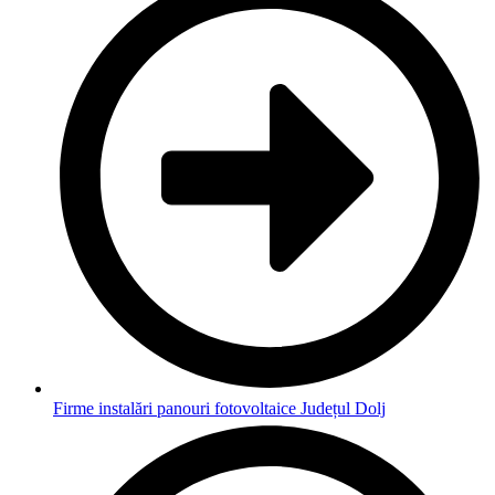
Firme instalări panouri fotovoltaice Județul Dolj