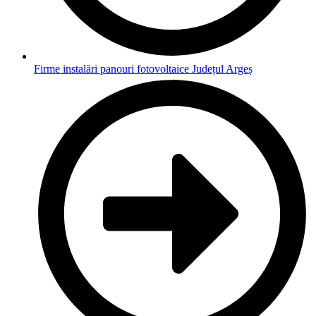
Firme instalări panouri fotovoltaice Județul Argeș