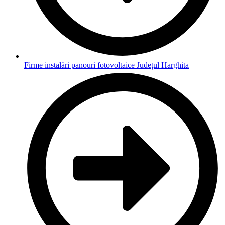
Firme instalări panouri fotovoltaice Județul Harghita