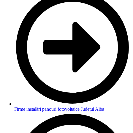
Firme instalări panouri fotovoltaice Județul Alba