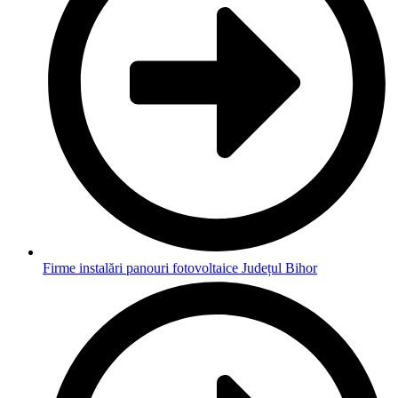
Firme instalări panouri fotovoltaice Județul Bihor