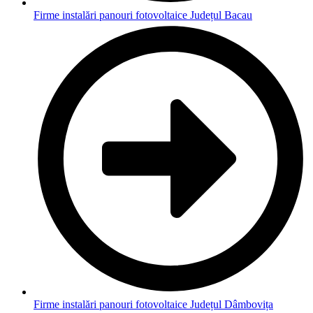
Firme instalări panouri fotovoltaice Județul Bacau
Firme instalări panouri fotovoltaice Județul Dâmbovița