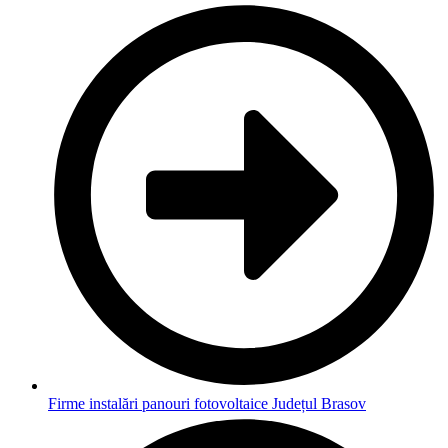
Firme instalări panouri fotovoltaice Județul Brasov