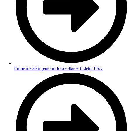
Firme instalări panouri fotovoltaice Județul Ilfov