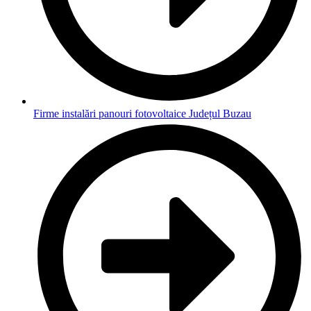
Firme instalări panouri fotovoltaice Județul Buzau