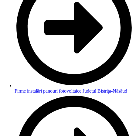
Firme instalări panouri fotovoltaice Județul Bistrița-Năsăud