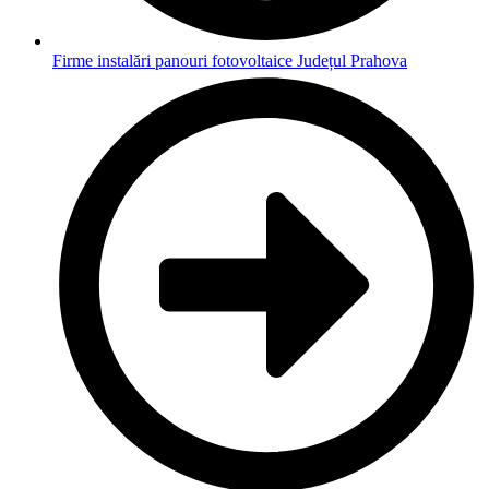
Firme instalări panouri fotovoltaice Județul Prahova