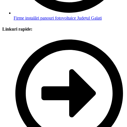
Firme instalări panouri fotovoltaice Județul Galati
Linkuri rapide: