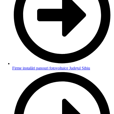
Firme instalări panouri fotovoltaice Județul Sibiu