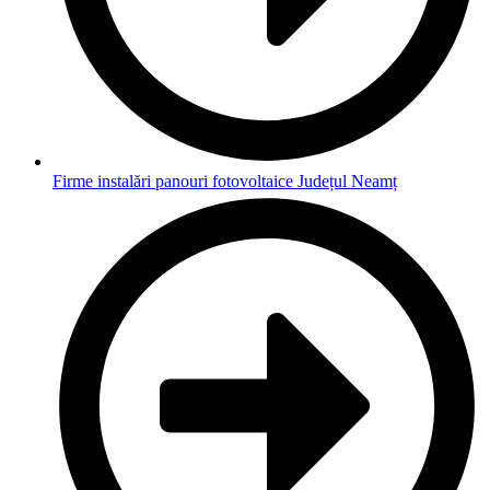
Firme instalări panouri fotovoltaice Județul Neamț