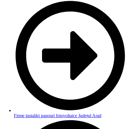
Firme instalări panouri fotovoltaice Județul Arad