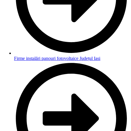
Firme instalări panouri fotovoltaice Județul Iasi