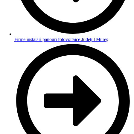
Firme instalări panouri fotovoltaice Județul Mureș