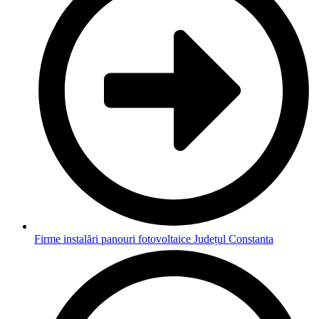
Firme instalări panouri fotovoltaice Județul Constanta