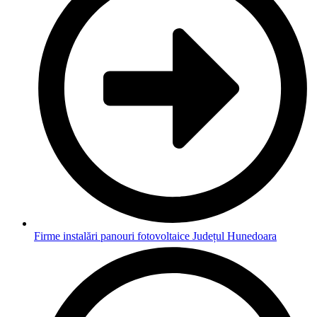
Firme instalări panouri fotovoltaice Județul Hunedoara