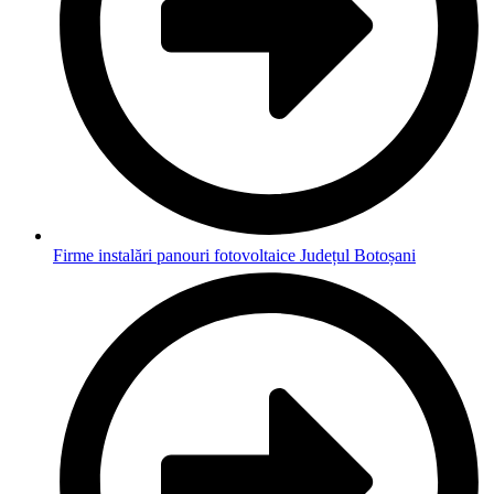
Firme instalări panouri fotovoltaice Județul Botoșani