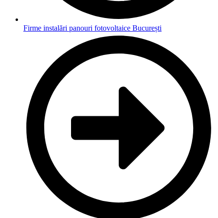
Firme instalări panouri fotovoltaice București