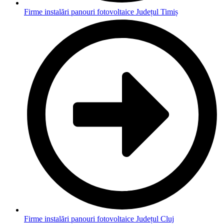
Firme instalări panouri fotovoltaice Județul Timiș
Firme instalări panouri fotovoltaice Județul Cluj