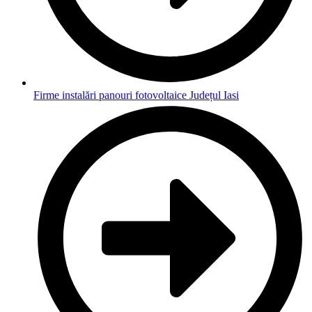
Firme instalări panouri fotovoltaice Județul Iasi