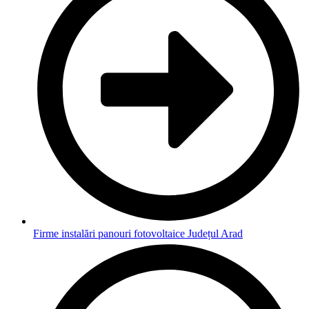
Firme instalări panouri fotovoltaice Județul Arad