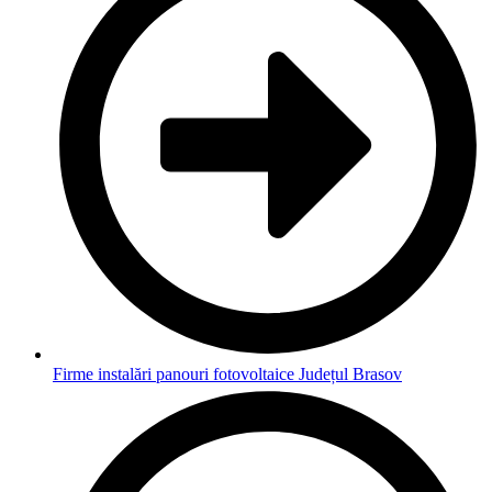
Firme instalări panouri fotovoltaice Județul Brasov