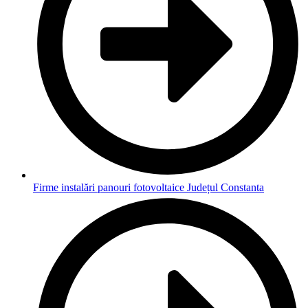
Firme instalări panouri fotovoltaice Județul Constanta