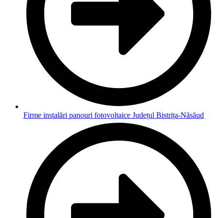
Firme instalări panouri fotovoltaice Județul Bistrița-Năsăud