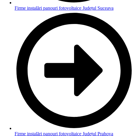
Firme instalări panouri fotovoltaice Județul Suceava
Firme instalări panouri fotovoltaice Județul Prahova