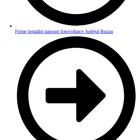
Firme instalări panouri fotovoltaice Județul Buzau