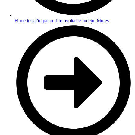
Firme instalări panouri fotovoltaice Județul Mureș