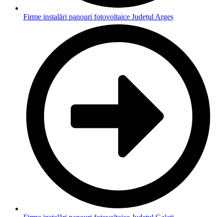
Firme instalări panouri fotovoltaice Județul Argeș