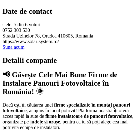
Date de contact
stele: 5 din 6 voturi
0752 303 530
Strada Uzinelor 78, Oradea 410605, Romania
https://www.solar-system.ro/
Suna acum
Detalii companie
📢 Găsește Cele Mai Bune Firme de
Instalare Panouri Fotovoltaice în
România! 🌞
Dacă ești în căutarea unei
firme specializate în montaj panouri
fotovoltaice
, ai ajuns în locul potrivit! Platforma noastră îți oferă
acces rapid la sute de
firme instalatoare de panouri fotovoltaice
,
organizate pe
județe și orașe
, pentru ca tu să poți alege cea mai
potrivită echipă de instalatori.