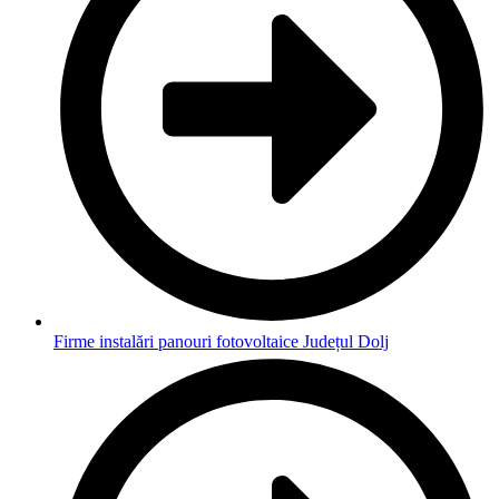
Firme instalări panouri fotovoltaice Județul Dolj