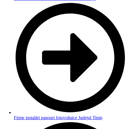
Firme instalări panouri fotovoltaice Județul Timiș