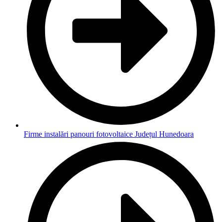
Firme instalări panouri fotovoltaice Județul Hunedoara