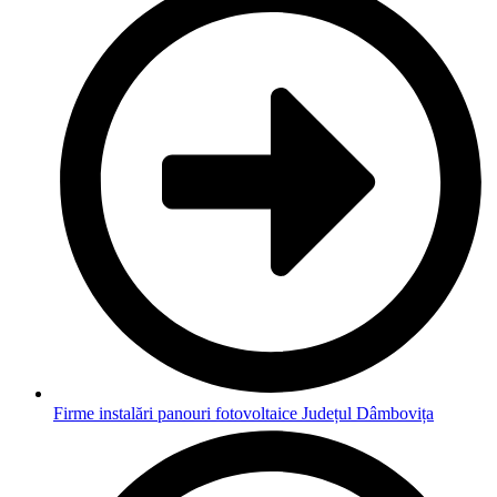
Firme instalări panouri fotovoltaice Județul Dâmbovița