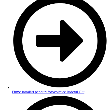
Firme instalări panouri fotovoltaice Județul Cluj