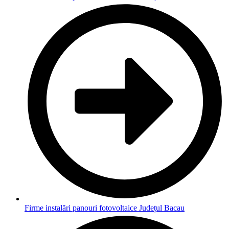
Firme instalări panouri fotovoltaice Județul Bacau