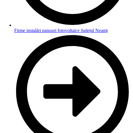
Firme instalări panouri fotovoltaice Județul Neamț