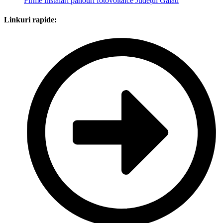
Firme instalări panouri fotovoltaice Județul Galati
Linkuri rapide: