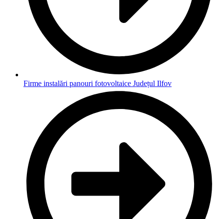
Firme instalări panouri fotovoltaice Județul Ilfov