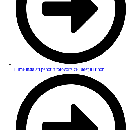
Firme instalări panouri fotovoltaice Județul Bihor