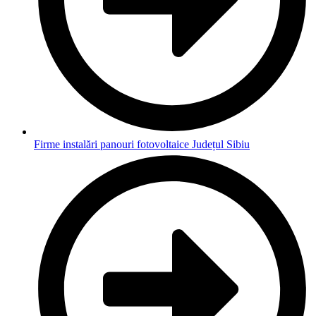
Firme instalări panouri fotovoltaice Județul Sibiu