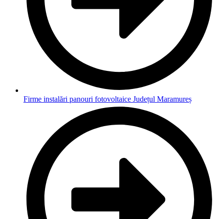
Firme instalări panouri fotovoltaice Județul Maramureș