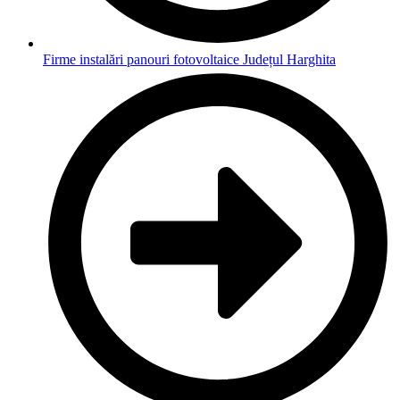
Firme instalări panouri fotovoltaice Județul Harghita