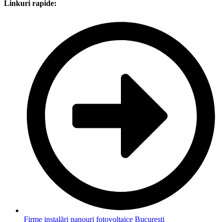
Linkuri rapide:
Firme instalări panouri fotovoltaice București