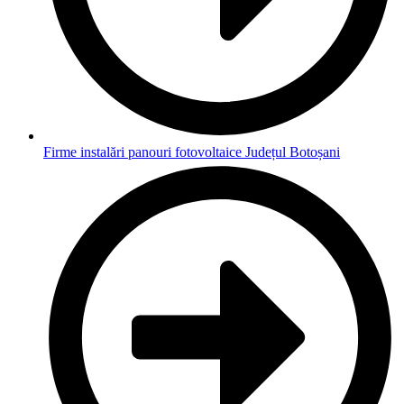
Firme instalări panouri fotovoltaice Județul Botoșani