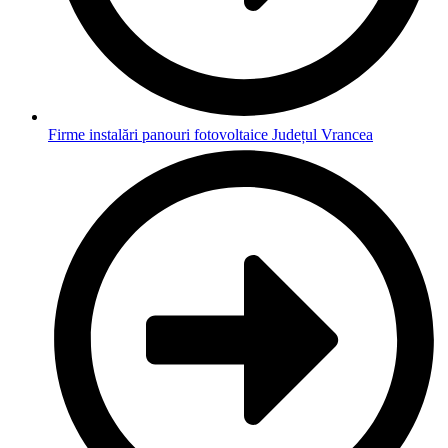
Firme instalări panouri fotovoltaice Județul Vrancea