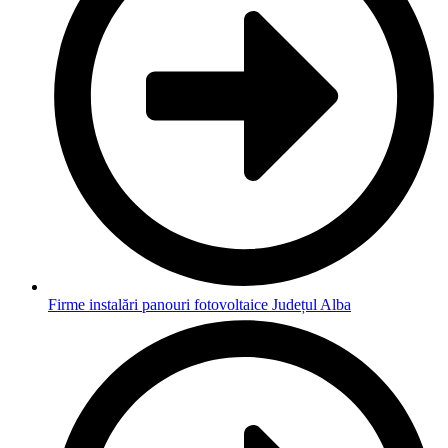
Firme instalări panouri fotovoltaice Județul Alba