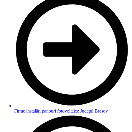
Firme instalări panouri fotovoltaice Județul Brasov