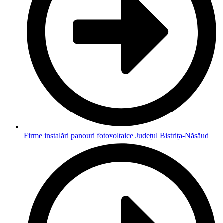
Firme instalări panouri fotovoltaice Județul Bistrița-Năsăud