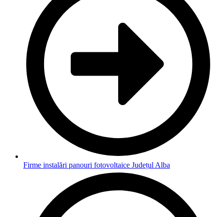
Firme instalări panouri fotovoltaice Județul Alba