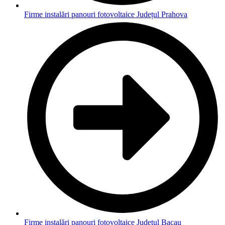
Firme instalări panouri fotovoltaice Județul Prahova
Firme instalări panouri fotovoltaice Județul Bacau