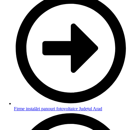
Firme instalări panouri fotovoltaice Județul Arad