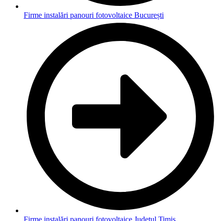
Firme instalări panouri fotovoltaice București
Firme instalări panouri fotovoltaice Județul Timiș