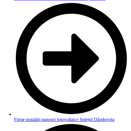
Firme instalări panouri fotovoltaice Județul Dâmbovița