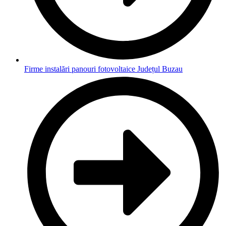
Firme instalări panouri fotovoltaice Județul Buzau