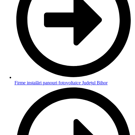
Firme instalări panouri fotovoltaice Județul Bihor