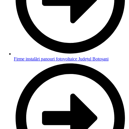
Firme instalări panouri fotovoltaice Județul Botoșani