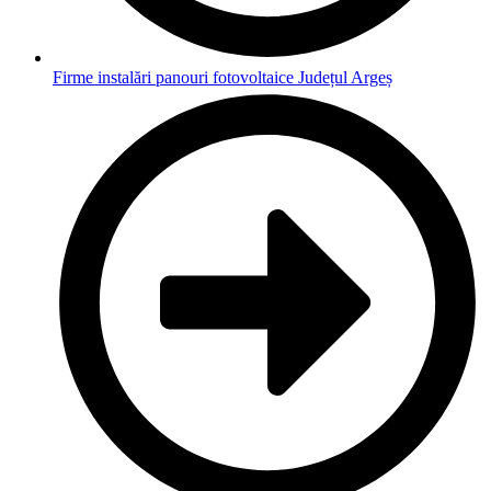
Firme instalări panouri fotovoltaice Județul Argeș