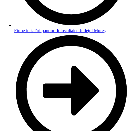
Firme instalări panouri fotovoltaice Județul Mureș