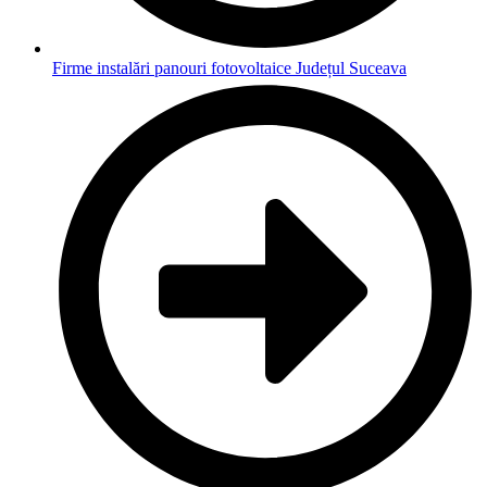
Firme instalări panouri fotovoltaice Județul Suceava