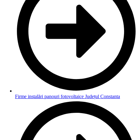
Firme instalări panouri fotovoltaice Județul Constanta