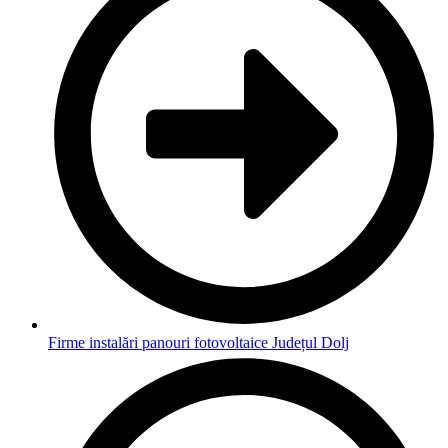
Firme instalări panouri fotovoltaice Județul Dolj