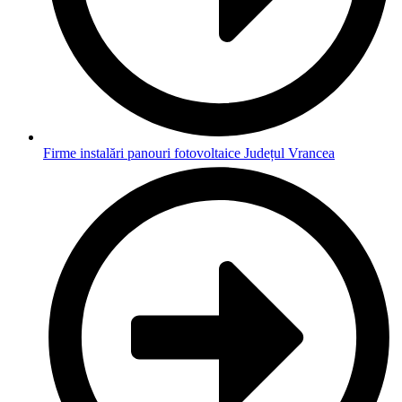
Firme instalări panouri fotovoltaice Județul Vrancea