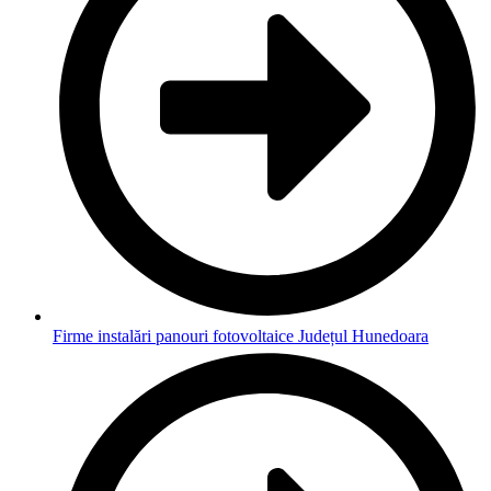
Firme instalări panouri fotovoltaice Județul Hunedoara