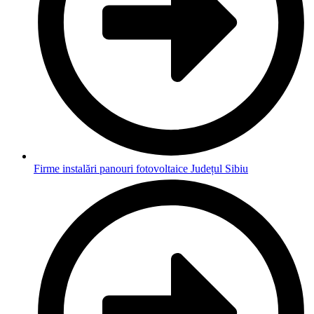
Firme instalări panouri fotovoltaice Județul Sibiu