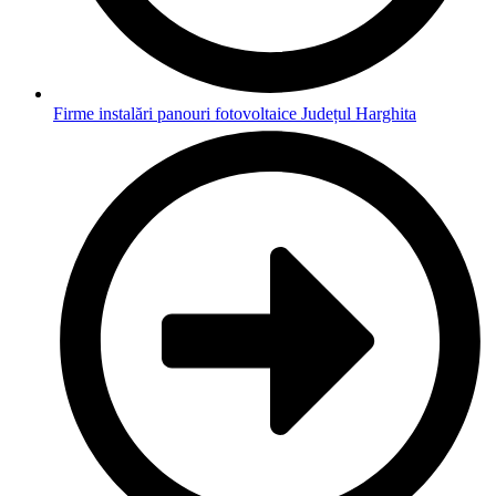
Firme instalări panouri fotovoltaice Județul Harghita