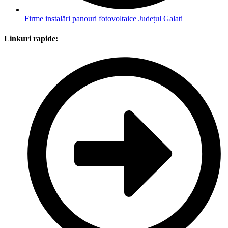
Firme instalări panouri fotovoltaice Județul Galati
Linkuri rapide: