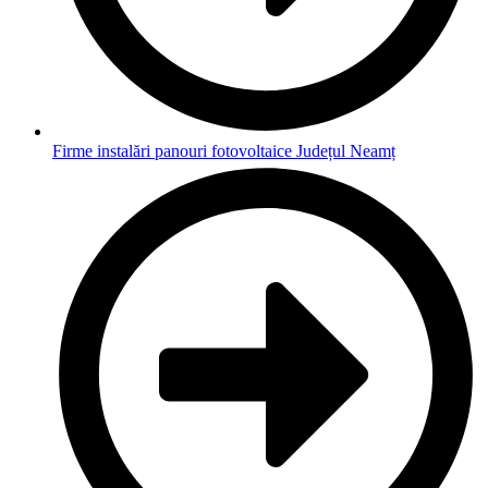
Firme instalări panouri fotovoltaice Județul Neamț