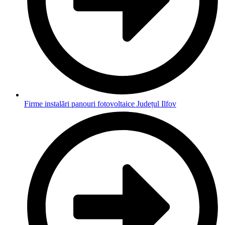
Firme instalări panouri fotovoltaice Județul Ilfov