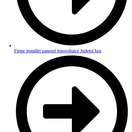
Firme instalări panouri fotovoltaice Județul Iasi