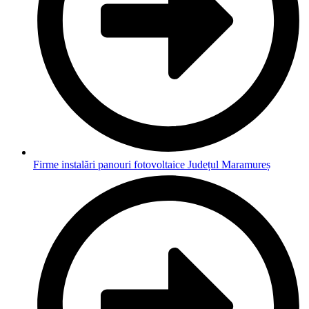
Firme instalări panouri fotovoltaice Județul Maramureș