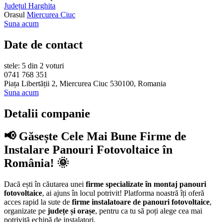
Județul Harghita
Orasul
Miercurea Ciuc
Suna acum
Date de contact
stele: 5 din 2 voturi
0741 768 351
Piața Libertății 2, Miercurea Ciuc 530100, Romania
Suna acum
Detalii companie
📢 Găsește Cele Mai Bune Firme de
Instalare Panouri Fotovoltaice în
România! 🌞
Dacă ești în căutarea unei
firme specializate în montaj panouri
fotovoltaice
, ai ajuns în locul potrivit! Platforma noastră îți oferă
acces rapid la sute de
firme instalatoare de panouri fotovoltaice
,
organizate pe
județe și orașe
, pentru ca tu să poți alege cea mai
potrivită echipă de instalatori.