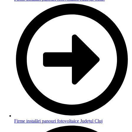
Firme instalări panouri fotovoltaice Județul Cluj