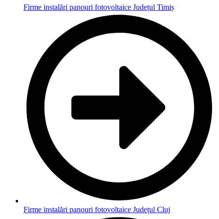
Firme instalări panouri fotovoltaice Județul Timiș
Firme instalări panouri fotovoltaice Județul Cluj