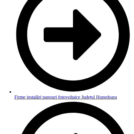
Firme instalări panouri fotovoltaice Județul Hunedoara