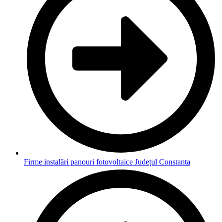
Firme instalări panouri fotovoltaice Județul Constanta