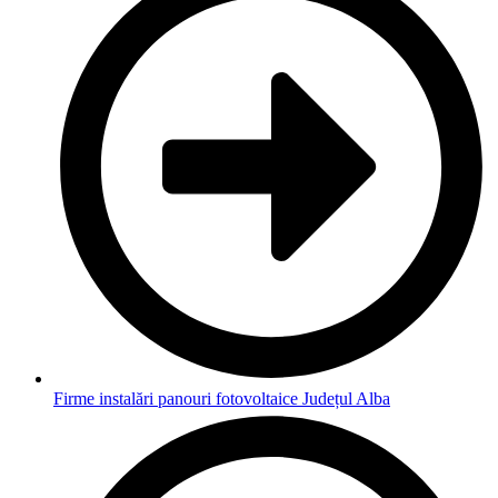
Firme instalări panouri fotovoltaice Județul Alba