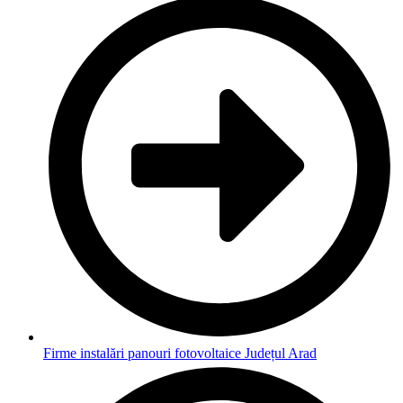
Firme instalări panouri fotovoltaice Județul Arad