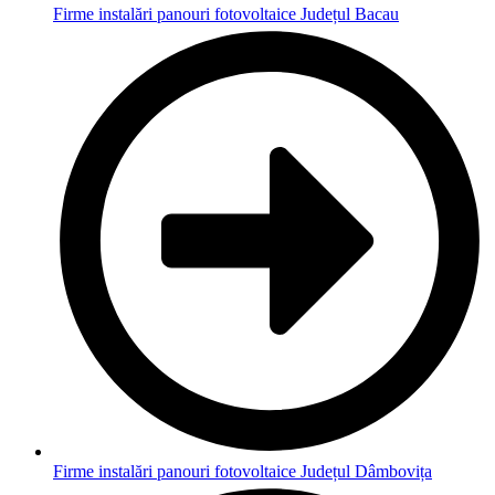
Firme instalări panouri fotovoltaice Județul Bacau
Firme instalări panouri fotovoltaice Județul Dâmbovița