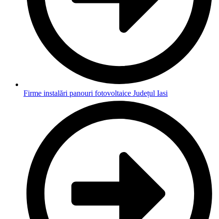
Firme instalări panouri fotovoltaice Județul Iasi