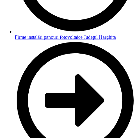
Firme instalări panouri fotovoltaice Județul Harghita