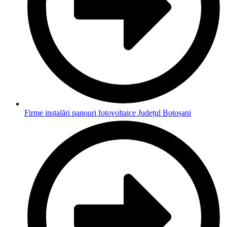
Firme instalări panouri fotovoltaice Județul Botoșani