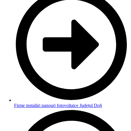
Firme instalări panouri fotovoltaice Județul Dolj