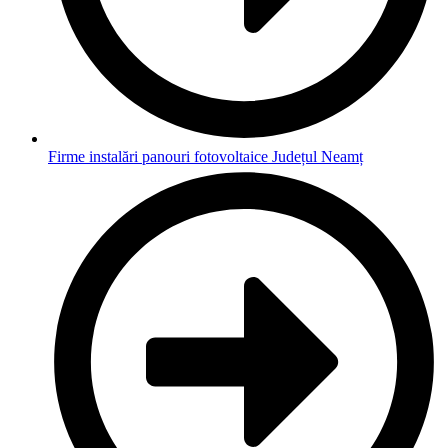
Firme instalări panouri fotovoltaice Județul Neamț