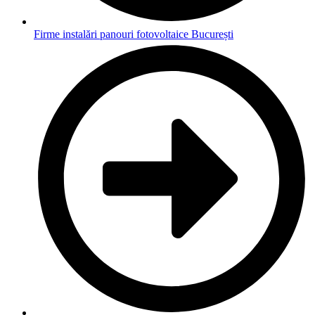
Firme instalări panouri fotovoltaice București