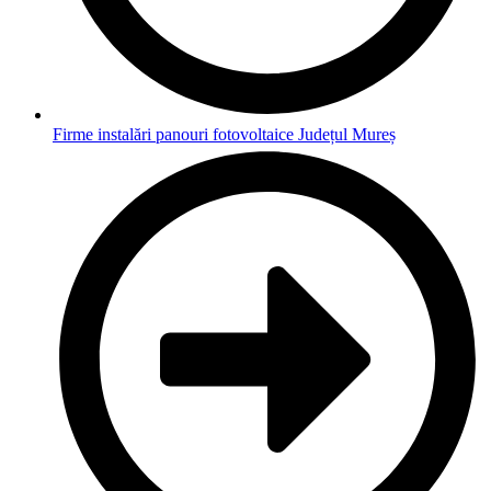
Firme instalări panouri fotovoltaice Județul Mureș