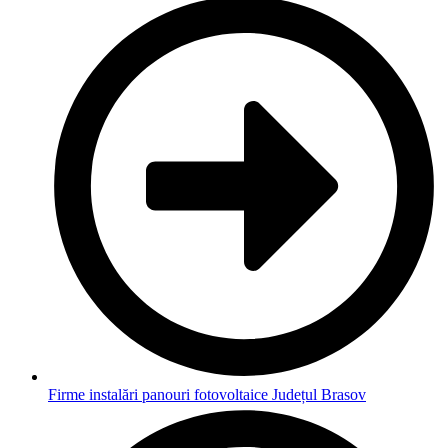
Firme instalări panouri fotovoltaice Județul Brasov