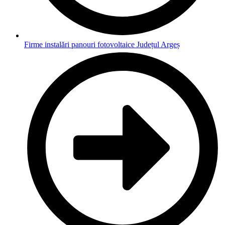
Firme instalări panouri fotovoltaice Județul Argeș