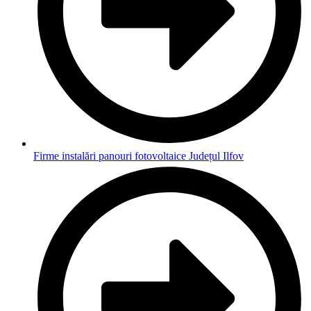
Firme instalări panouri fotovoltaice Județul Ilfov