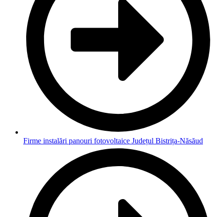
Firme instalări panouri fotovoltaice Județul Bistrița-Năsăud