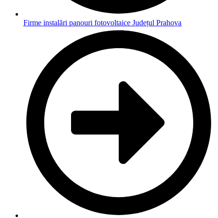
Firme instalări panouri fotovoltaice Județul Prahova