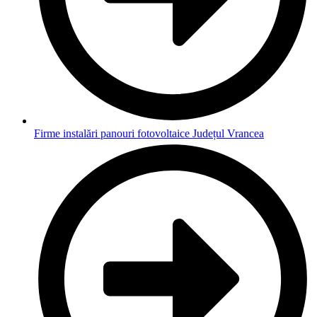
Firme instalări panouri fotovoltaice Județul Vrancea