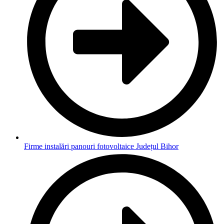
Firme instalări panouri fotovoltaice Județul Bihor