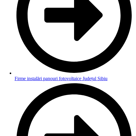
Firme instalări panouri fotovoltaice Județul Sibiu