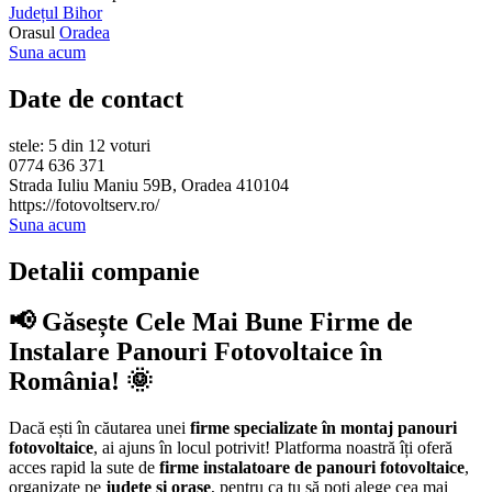
Județul Bihor
Orasul
Oradea
Suna acum
Date de contact
stele: 5 din 12 voturi
0774 636 371
Strada Iuliu Maniu 59B, Oradea 410104
https://fotovoltserv.ro/
Suna acum
Detalii companie
📢 Găsește Cele Mai Bune Firme de
Instalare Panouri Fotovoltaice în
România! 🌞
Dacă ești în căutarea unei
firme specializate în montaj panouri
fotovoltaice
, ai ajuns în locul potrivit! Platforma noastră îți oferă
acces rapid la sute de
firme instalatoare de panouri fotovoltaice
,
organizate pe
județe și orașe
, pentru ca tu să poți alege cea mai