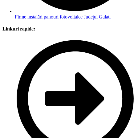
Firme instalări panouri fotovoltaice Județul Galati
Linkuri rapide: