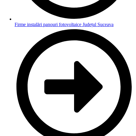
Firme instalări panouri fotovoltaice Județul Suceava