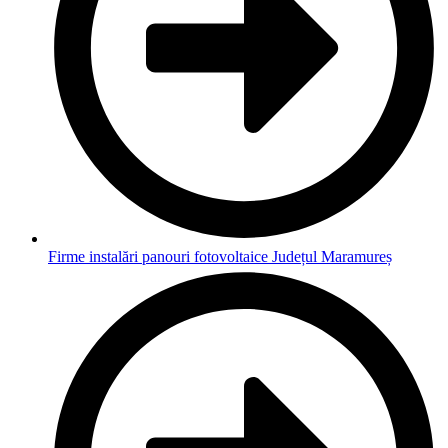
Firme instalări panouri fotovoltaice Județul Maramureș