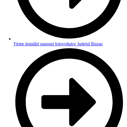
Firme instalări panouri fotovoltaice Județul Buzau