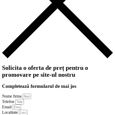
Solicita o oferta de preț pentru o
promovare pe site-ul nostru
Completează formularul de mai jos
Nume firma
Telefon
Email
Localitate