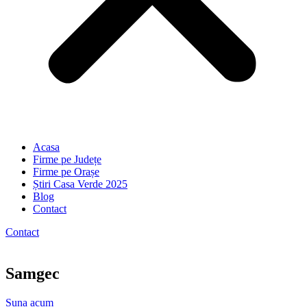
Acasa
Firme pe Județe
Firme pe Orașe
Știri Casa Verde 2025
Blog
Contact
Contact
Samgec
Suna acum