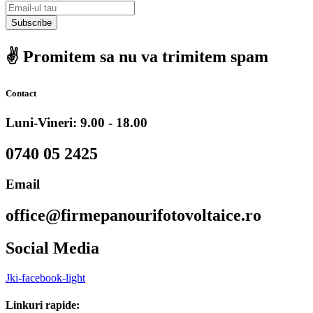
Subscribe
✌️ Promitem sa nu va trimitem spam
Contact
Luni-Vineri: 9.00 - 18.00
0740 05 2425
Email
office@firmepanourifotovoltaice.ro
Social Media
Jki-facebook-light
Linkuri rapide: