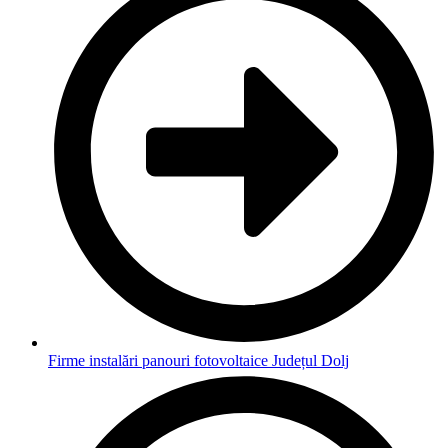
Firme instalări panouri fotovoltaice Județul Dolj