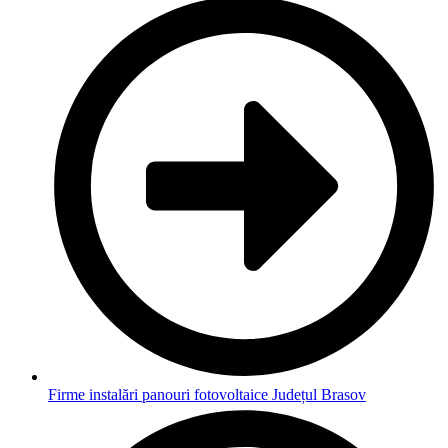
Firme instalări panouri fotovoltaice Județul Brasov