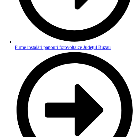
Firme instalări panouri fotovoltaice Județul Buzau