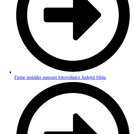
Firme instalări panouri fotovoltaice Județul Sibiu