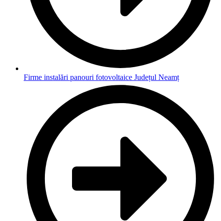
Firme instalări panouri fotovoltaice Județul Neamț