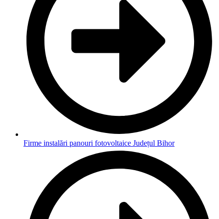
Firme instalări panouri fotovoltaice Județul Bihor