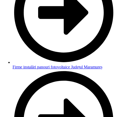
Firme instalări panouri fotovoltaice Județul Maramureș