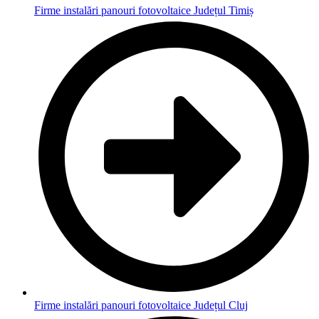
Firme instalări panouri fotovoltaice Județul Timiș
Firme instalări panouri fotovoltaice Județul Cluj