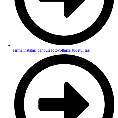
Firme instalări panouri fotovoltaice Județul Iasi