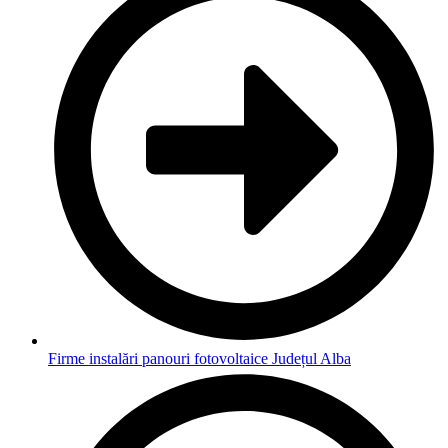
Firme instalări panouri fotovoltaice Județul Alba