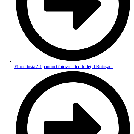
Firme instalări panouri fotovoltaice Județul Botoșani