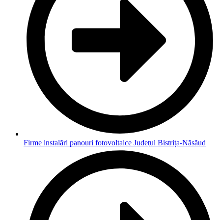
Firme instalări panouri fotovoltaice Județul Bistrița-Năsăud