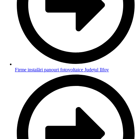
Firme instalări panouri fotovoltaice Județul Ilfov