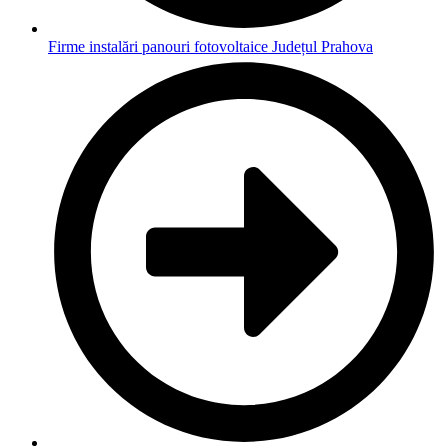
Firme instalări panouri fotovoltaice Județul Prahova