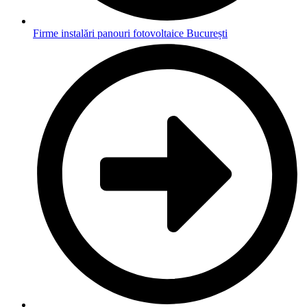
Firme instalări panouri fotovoltaice București