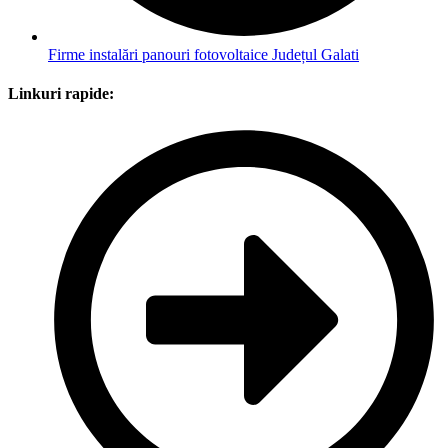
Firme instalări panouri fotovoltaice Județul Galati
Linkuri rapide: