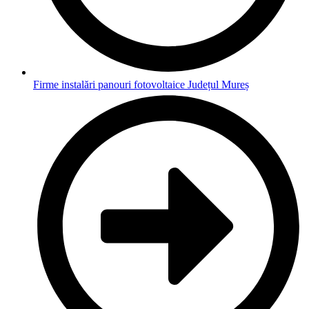
Firme instalări panouri fotovoltaice Județul Mureș