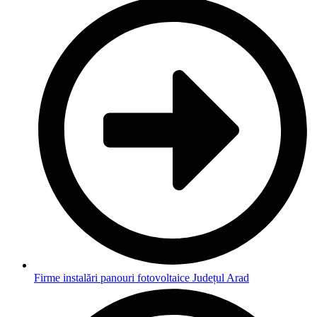
Firme instalări panouri fotovoltaice Județul Arad