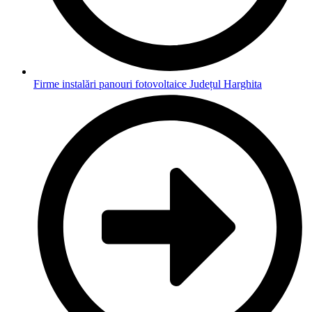
Firme instalări panouri fotovoltaice Județul Harghita