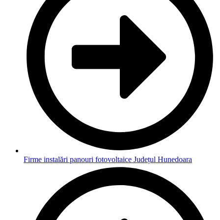
Firme instalări panouri fotovoltaice Județul Hunedoara