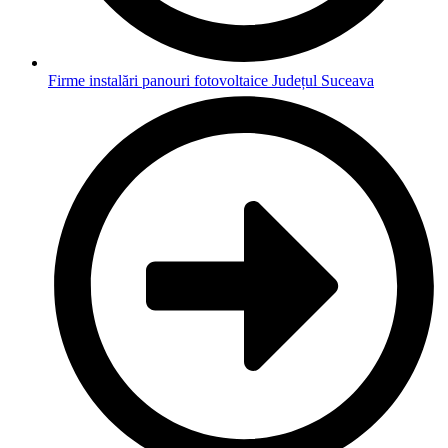
Firme instalări panouri fotovoltaice Județul Suceava