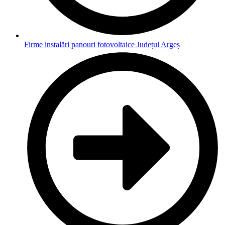
Firme instalări panouri fotovoltaice Județul Argeș