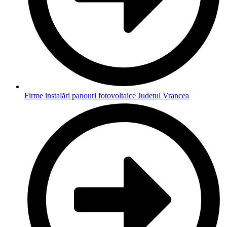
Firme instalări panouri fotovoltaice Județul Vrancea