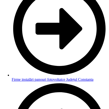
Firme instalări panouri fotovoltaice Județul Constanta