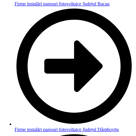
Firme instalări panouri fotovoltaice Județul Bacau
Firme instalări panouri fotovoltaice Județul Dâmbovița