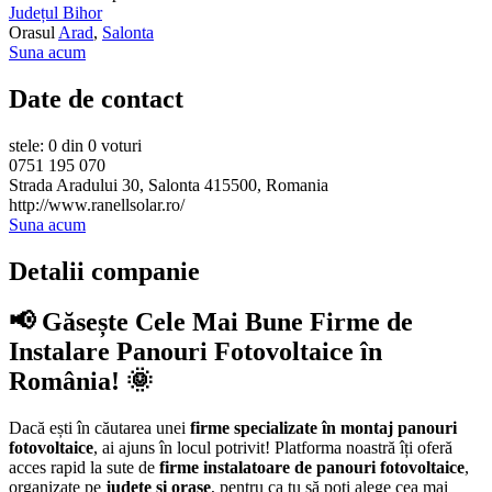
Județul Bihor
Orasul
Arad
,
Salonta
Suna acum
Date de contact
stele: 0 din 0 voturi
0751 195 070
Strada Aradului 30, Salonta 415500, Romania
http://www.ranellsolar.ro/
Suna acum
Detalii companie
📢 Găsește Cele Mai Bune Firme de
Instalare Panouri Fotovoltaice în
România! 🌞
Dacă ești în căutarea unei
firme specializate în montaj panouri
fotovoltaice
, ai ajuns în locul potrivit! Platforma noastră îți oferă
acces rapid la sute de
firme instalatoare de panouri fotovoltaice
,
organizate pe
județe și orașe
, pentru ca tu să poți alege cea mai