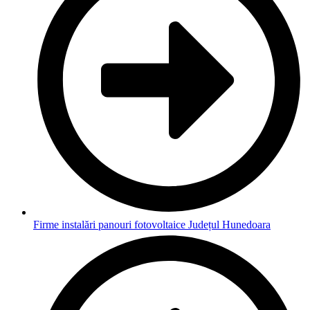
Firme instalări panouri fotovoltaice Județul Hunedoara