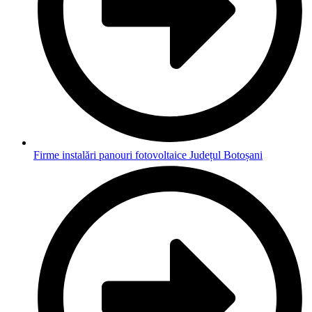
Firme instalări panouri fotovoltaice Județul Botoșani