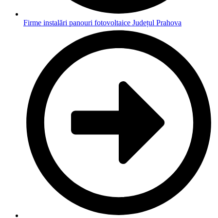
Firme instalări panouri fotovoltaice Județul Prahova