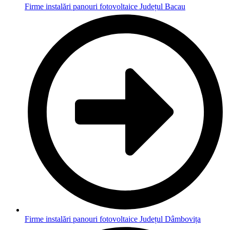
Firme instalări panouri fotovoltaice Județul Bacau
Firme instalări panouri fotovoltaice Județul Dâmbovița