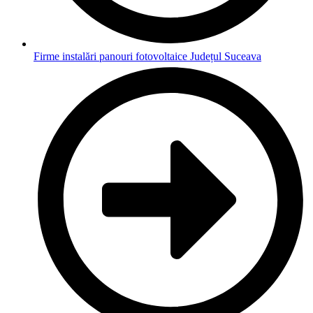
Firme instalări panouri fotovoltaice Județul Suceava