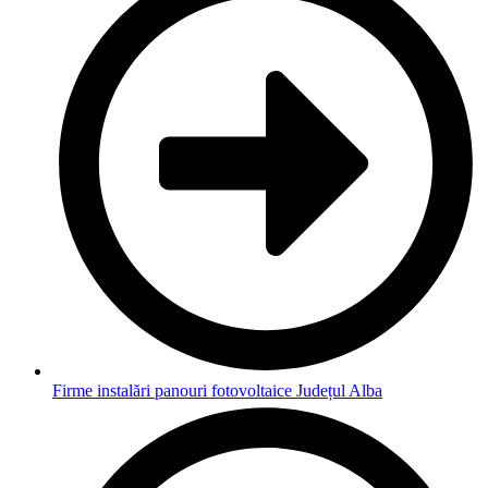
Firme instalări panouri fotovoltaice Județul Alba