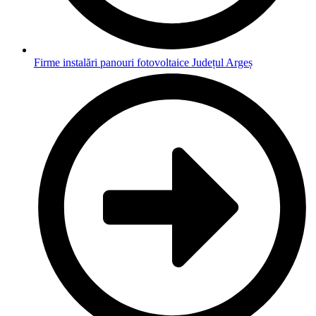
Firme instalări panouri fotovoltaice Județul Argeș