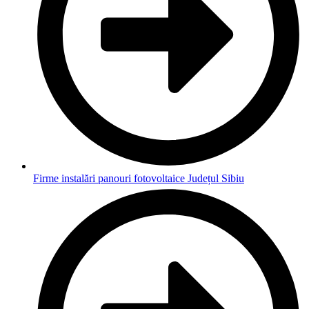
Firme instalări panouri fotovoltaice Județul Sibiu