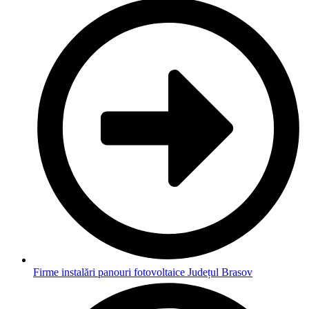
Firme instalări panouri fotovoltaice Județul Brasov