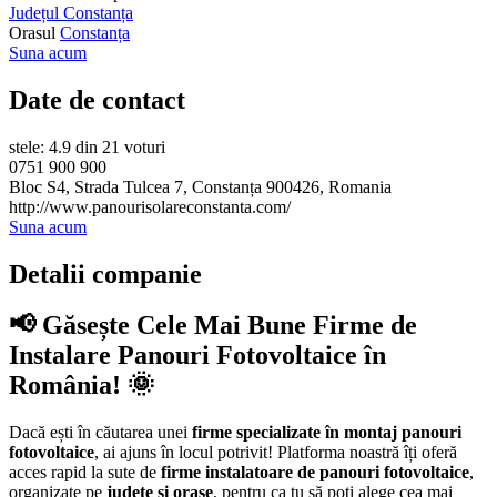
Județul Constanța
Orasul
Constanța
Suna acum
Date de contact
stele: 4.9 din 21 voturi
0751 900 900
Bloc S4, Strada Tulcea 7, Constanța 900426, Romania
http://www.panourisolareconstanta.com/
Suna acum
Detalii companie
📢 Găsește Cele Mai Bune Firme de
Instalare Panouri Fotovoltaice în
România! 🌞
Dacă ești în căutarea unei
firme specializate în montaj panouri
fotovoltaice
, ai ajuns în locul potrivit! Platforma noastră îți oferă
acces rapid la sute de
firme instalatoare de panouri fotovoltaice
,
organizate pe
județe și orașe
, pentru ca tu să poți alege cea mai