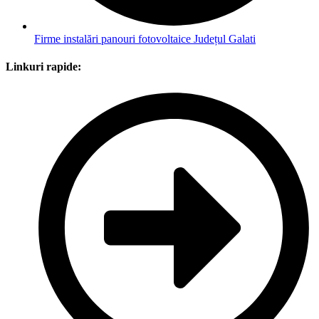
Firme instalări panouri fotovoltaice Județul Galati
Linkuri rapide: