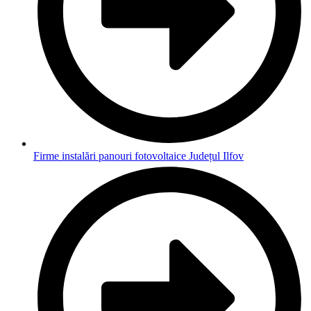
Firme instalări panouri fotovoltaice Județul Ilfov