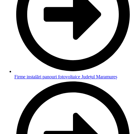
Firme instalări panouri fotovoltaice Județul Maramureș