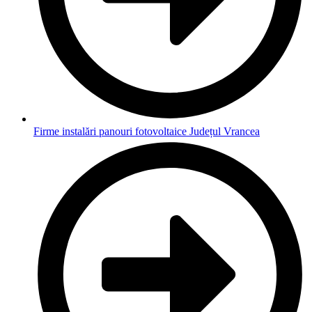
Firme instalări panouri fotovoltaice Județul Vrancea