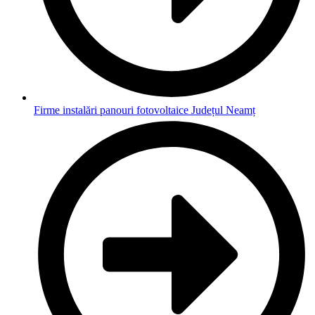
Firme instalări panouri fotovoltaice Județul Neamț