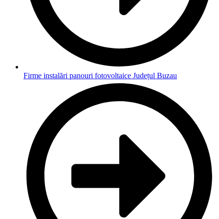
Firme instalări panouri fotovoltaice Județul Buzau