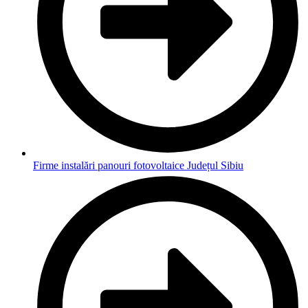
Firme instalări panouri fotovoltaice Județul Sibiu