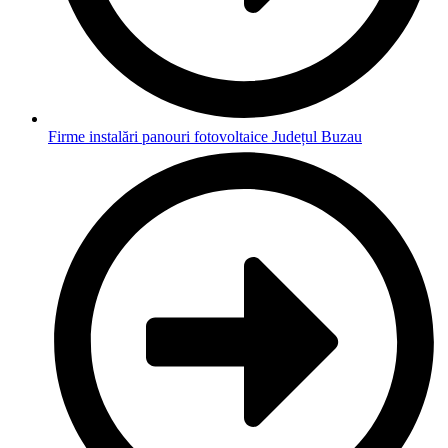
Firme instalări panouri fotovoltaice Județul Buzau