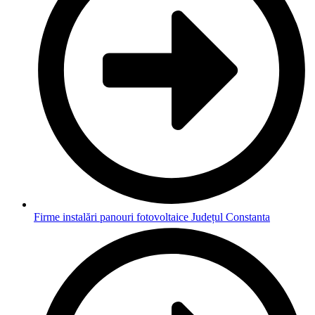
Firme instalări panouri fotovoltaice Județul Constanta