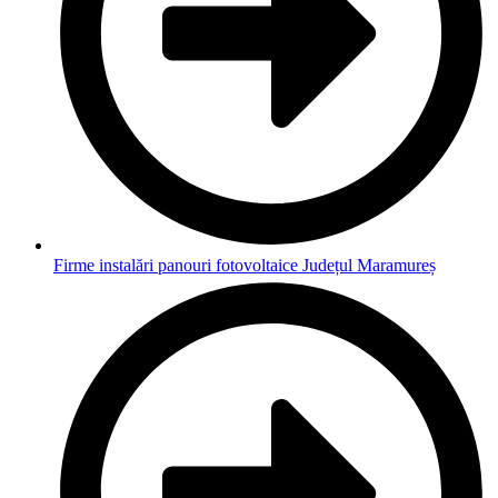
Firme instalări panouri fotovoltaice Județul Maramureș