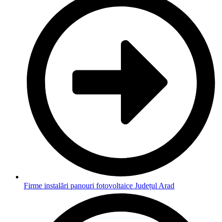
Firme instalări panouri fotovoltaice Județul Arad