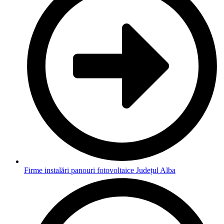
Firme instalări panouri fotovoltaice Județul Alba