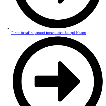
Firme instalări panouri fotovoltaice Județul Neamț