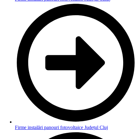
Firme instalări panouri fotovoltaice Județul Cluj