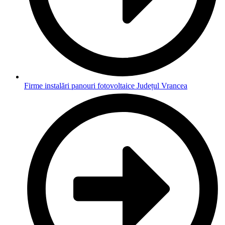
Firme instalări panouri fotovoltaice Județul Vrancea