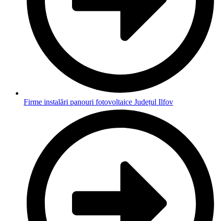
Firme instalări panouri fotovoltaice Județul Ilfov