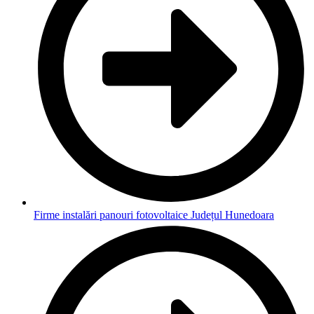
Firme instalări panouri fotovoltaice Județul Hunedoara