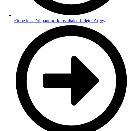
Firme instalări panouri fotovoltaice Județul Argeș