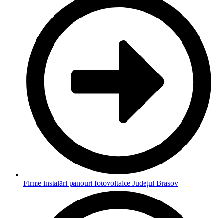
Firme instalări panouri fotovoltaice Județul Brasov