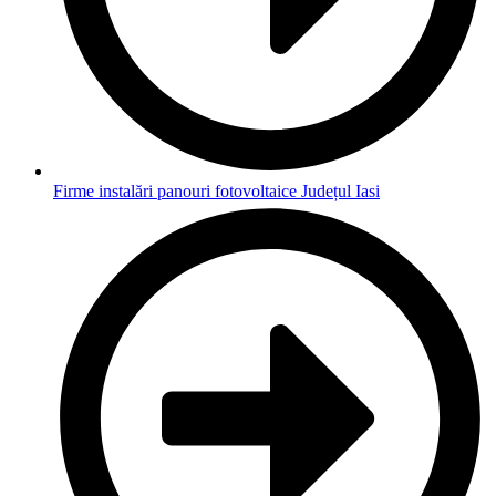
Firme instalări panouri fotovoltaice Județul Iasi