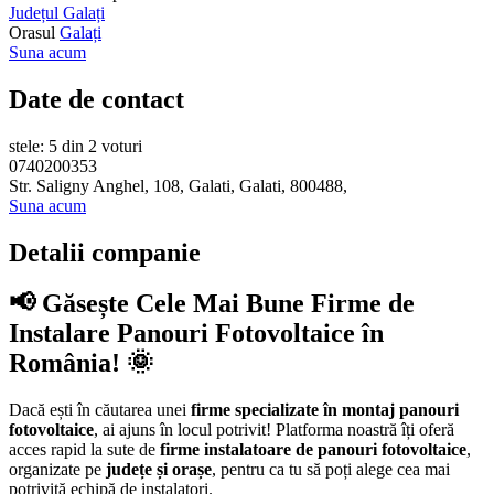
Județul Galați
Orasul
Galați
Suna acum
Date de contact
stele: 5 din 2 voturi
0740200353
Str. Saligny Anghel, 108, Galati, Galati, 800488,
Suna acum
Detalii companie
📢 Găsește Cele Mai Bune Firme de
Instalare Panouri Fotovoltaice în
România! 🌞
Dacă ești în căutarea unei
firme specializate în montaj panouri
fotovoltaice
, ai ajuns în locul potrivit! Platforma noastră îți oferă
acces rapid la sute de
firme instalatoare de panouri fotovoltaice
,
organizate pe
județe și orașe
, pentru ca tu să poți alege cea mai
potrivită echipă de instalatori.