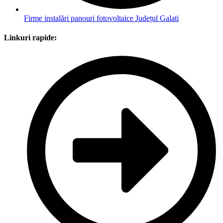
Firme instalări panouri fotovoltaice Județul Galati
Linkuri rapide: