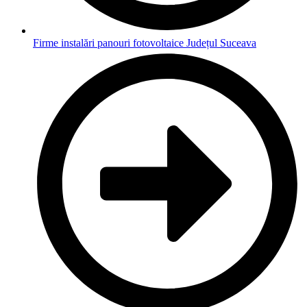
Firme instalări panouri fotovoltaice Județul Suceava