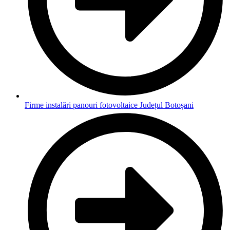
Firme instalări panouri fotovoltaice Județul Botoșani