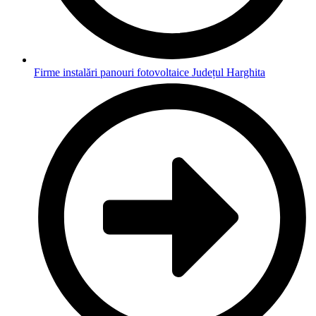
Firme instalări panouri fotovoltaice Județul Harghita