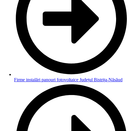
Firme instalări panouri fotovoltaice Județul Bistrița-Năsăud