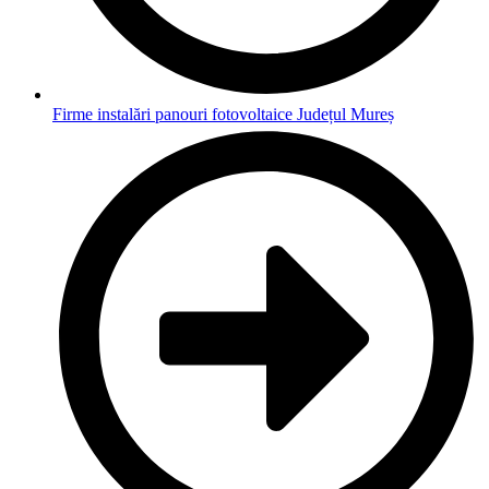
Firme instalări panouri fotovoltaice Județul Mureș