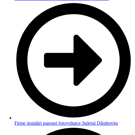
Firme instalări panouri fotovoltaice Județul Dâmbovița