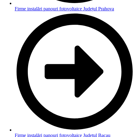
Firme instalări panouri fotovoltaice Județul Prahova
Firme instalări panouri fotovoltaice Județul Bacau