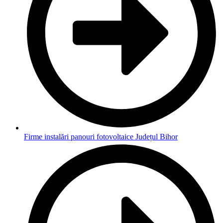
Firme instalări panouri fotovoltaice Județul Bihor