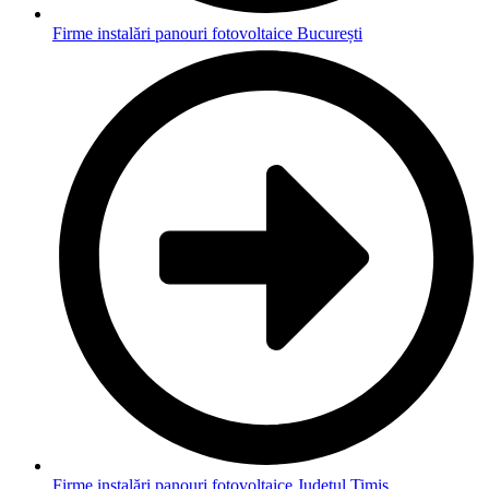
Firme instalări panouri fotovoltaice București
Firme instalări panouri fotovoltaice Județul Timiș