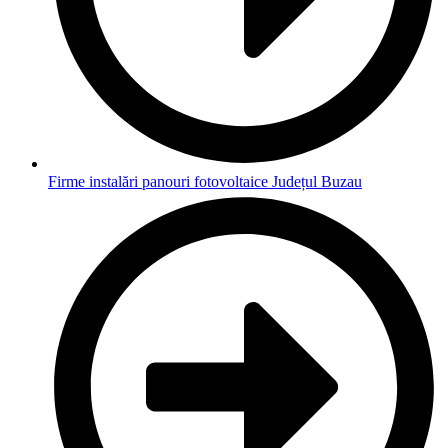
Firme instalări panouri fotovoltaice Județul Buzau