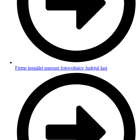
Firme instalări panouri fotovoltaice Județul Iasi