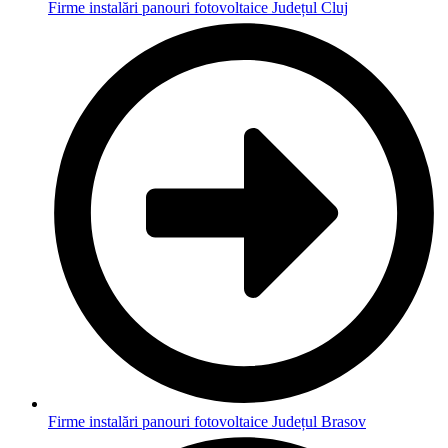
Firme instalări panouri fotovoltaice Județul Cluj
Firme instalări panouri fotovoltaice Județul Brasov