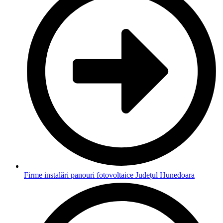
Firme instalări panouri fotovoltaice Județul Hunedoara