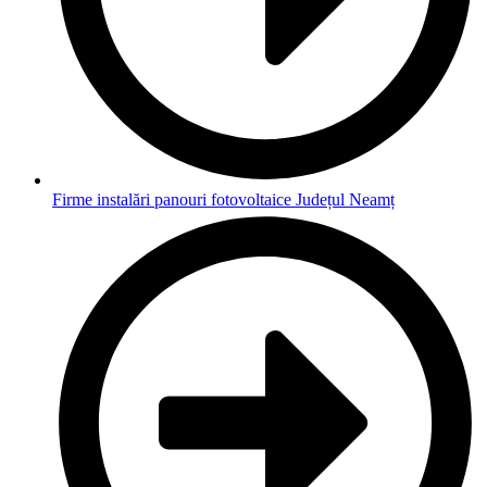
Firme instalări panouri fotovoltaice Județul Neamț