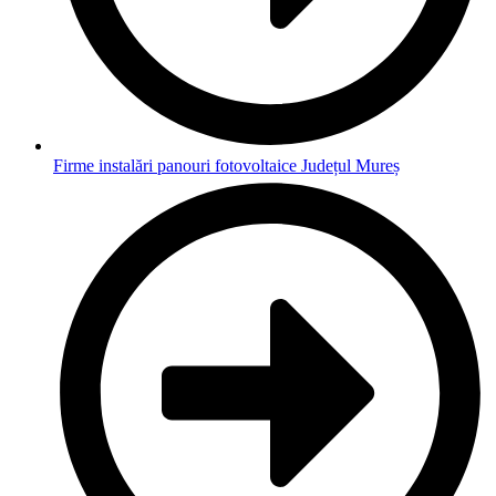
Firme instalări panouri fotovoltaice Județul Mureș