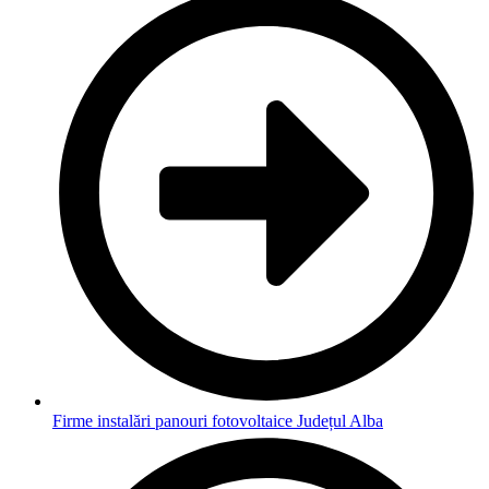
Firme instalări panouri fotovoltaice Județul Alba