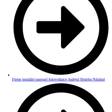
Firme instalări panouri fotovoltaice Județul Bistrița-Năsăud