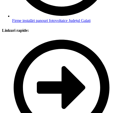
Firme instalări panouri fotovoltaice Județul Galati
Linkuri rapide: