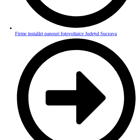
Firme instalări panouri fotovoltaice Județul Suceava