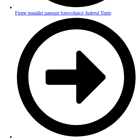
Firme instalări panouri fotovoltaice Județul Timiș