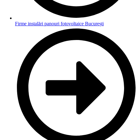
Firme instalări panouri fotovoltaice București