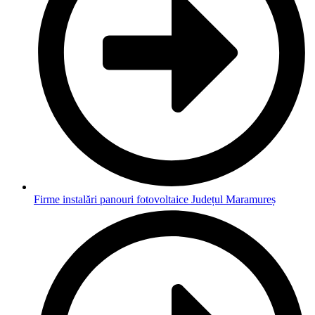
Firme instalări panouri fotovoltaice Județul Maramureș