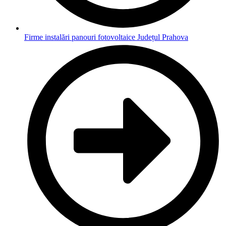
Firme instalări panouri fotovoltaice Județul Prahova