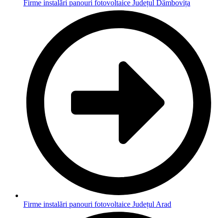
Firme instalări panouri fotovoltaice Județul Dâmbovița
Firme instalări panouri fotovoltaice Județul Arad