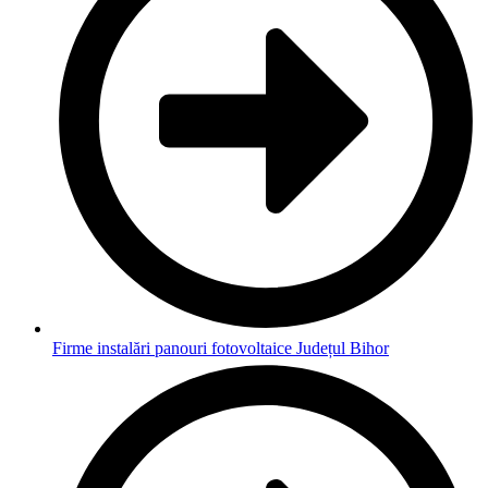
Firme instalări panouri fotovoltaice Județul Bihor