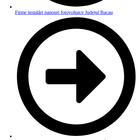
Firme instalări panouri fotovoltaice Județul Bacau