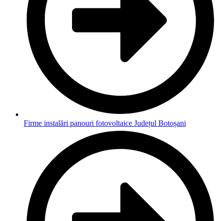
Firme instalări panouri fotovoltaice Județul Botoșani