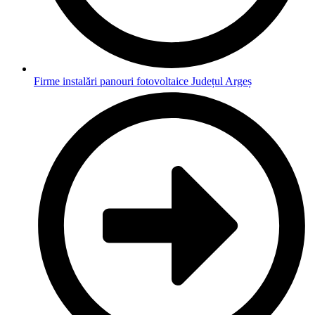
Firme instalări panouri fotovoltaice Județul Argeș