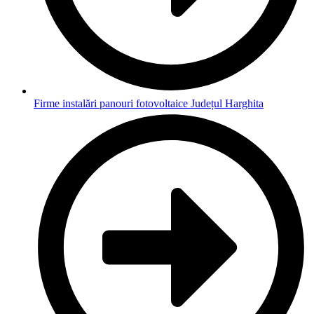
Firme instalări panouri fotovoltaice Județul Harghita