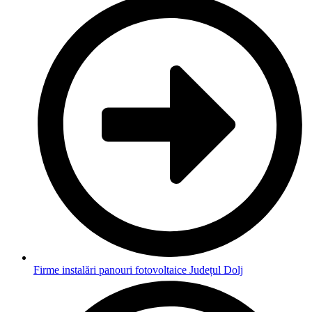
Firme instalări panouri fotovoltaice Județul Dolj