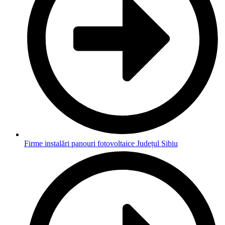
Firme instalări panouri fotovoltaice Județul Sibiu