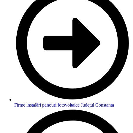
Firme instalări panouri fotovoltaice Județul Constanta