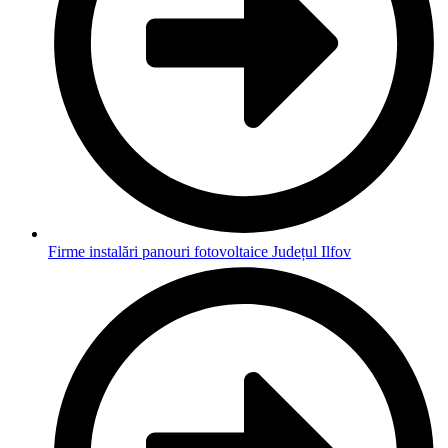
Firme instalări panouri fotovoltaice Județul Ilfov