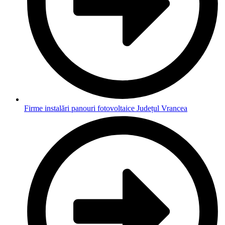
Firme instalări panouri fotovoltaice Județul Vrancea