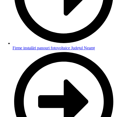
Firme instalări panouri fotovoltaice Județul Neamț