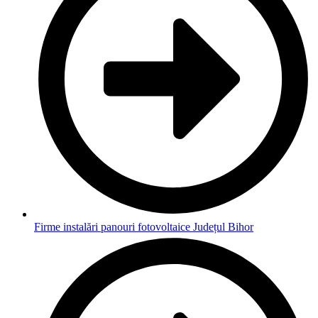
Firme instalări panouri fotovoltaice Județul Bihor