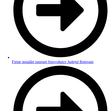
Firme instalări panouri fotovoltaice Județul Botoșani