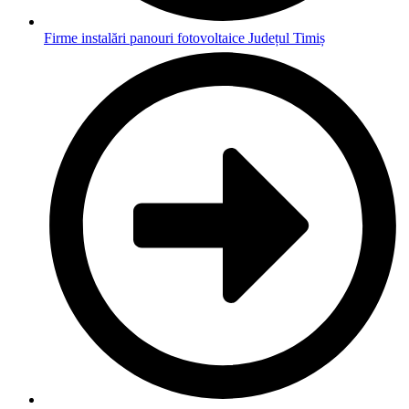
Firme instalări panouri fotovoltaice Județul Timiș