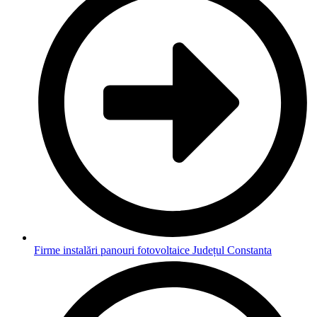
Firme instalări panouri fotovoltaice Județul Constanta