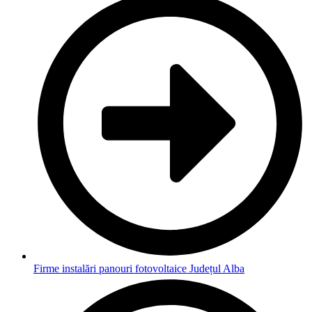
Firme instalări panouri fotovoltaice Județul Alba