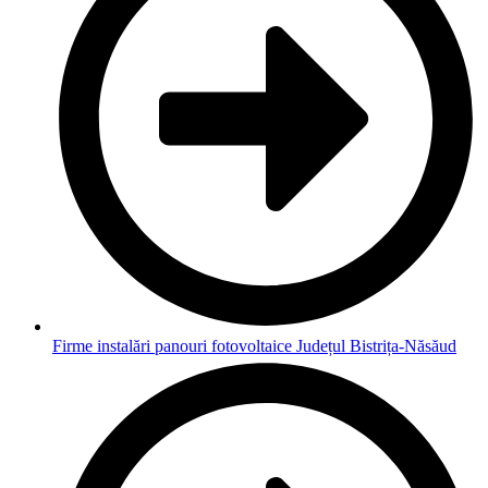
Firme instalări panouri fotovoltaice Județul Bistrița-Năsăud