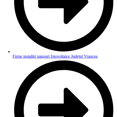
Firme instalări panouri fotovoltaice Județul Vrancea