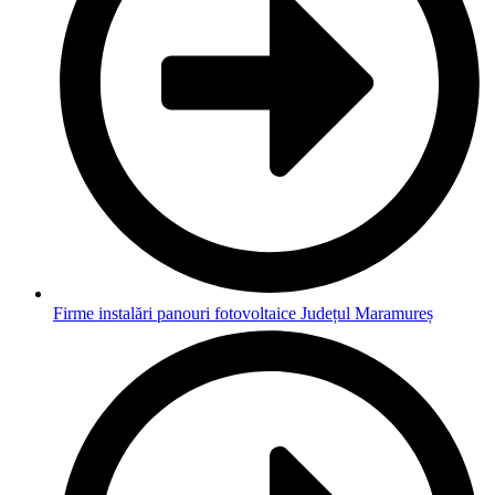
Firme instalări panouri fotovoltaice Județul Maramureș