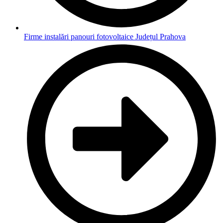
Firme instalări panouri fotovoltaice Județul Prahova