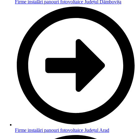
Firme instalări panouri fotovoltaice Județul Dâmbovița
Firme instalări panouri fotovoltaice Județul Arad