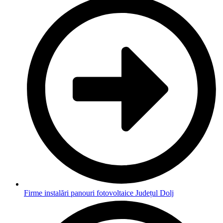
Firme instalări panouri fotovoltaice Județul Dolj