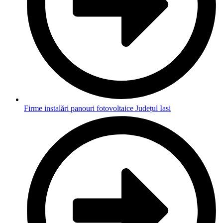
Firme instalări panouri fotovoltaice Județul Iasi