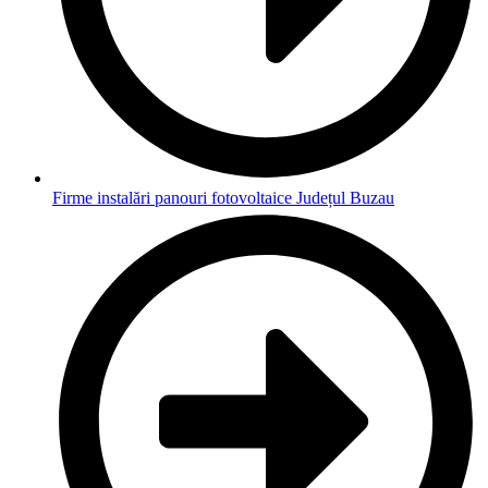
Firme instalări panouri fotovoltaice Județul Buzau