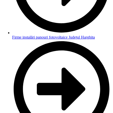
Firme instalări panouri fotovoltaice Județul Harghita