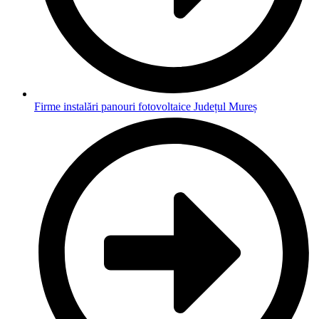
Firme instalări panouri fotovoltaice Județul Mureș