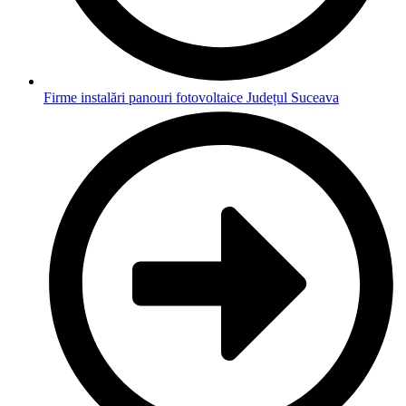
Firme instalări panouri fotovoltaice Județul Suceava