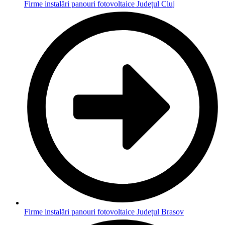
Firme instalări panouri fotovoltaice Județul Cluj
Firme instalări panouri fotovoltaice Județul Brasov