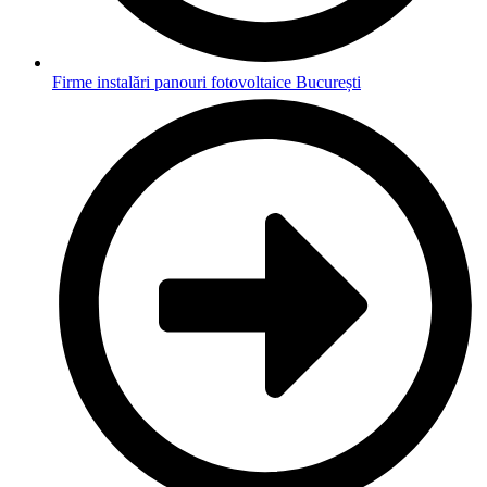
Firme instalări panouri fotovoltaice București