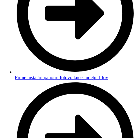
Firme instalări panouri fotovoltaice Județul Ilfov