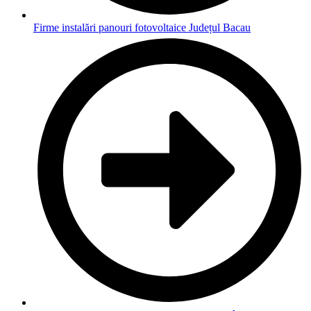
Firme instalări panouri fotovoltaice Județul Bacau