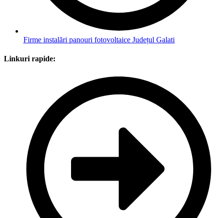
Firme instalări panouri fotovoltaice Județul Galati
Linkuri rapide: