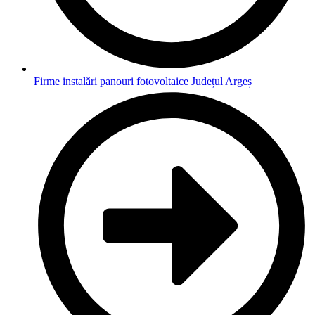
Firme instalări panouri fotovoltaice Județul Argeș