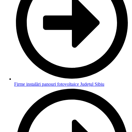
Firme instalări panouri fotovoltaice Județul Sibiu