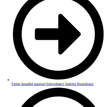
Firme instalări panouri fotovoltaice Județul Hunedoara