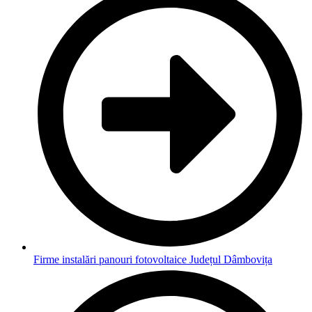
Firme instalări panouri fotovoltaice Județul Dâmbovița