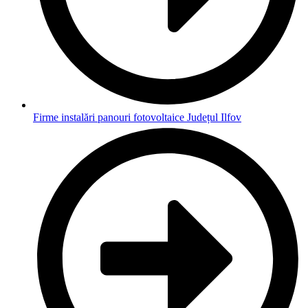
Firme instalări panouri fotovoltaice Județul Ilfov