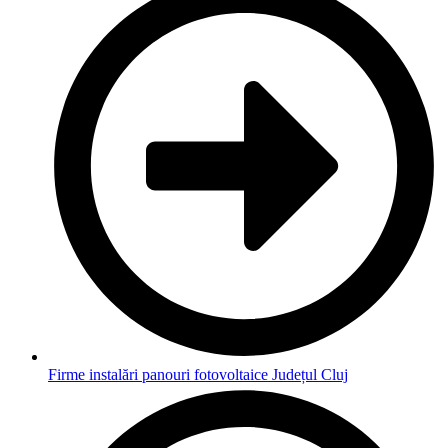
Firme instalări panouri fotovoltaice Județul Cluj