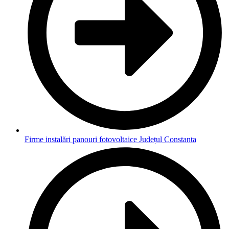
Firme instalări panouri fotovoltaice Județul Constanta