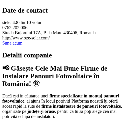
Date de contact
stele: 4.8 din 10 voturi
0762 202 006
Strada Bujorului 17A, Baia Mare 430406, Romania
http://www.oze-solar.com/
Suna acum
Detalii companie
📢 Găsește Cele Mai Bune Firme de
Instalare Panouri Fotovoltaice în
România! 🌞
Dacă ești în căutarea unei
firme specializate în montaj panouri
fotovoltaice
, ai ajuns în locul potrivit! Platforma noastră îți oferă
acces rapid la sute de
firme instalatoare de panouri fotovoltaice
,
organizate pe
județe și orașe
, pentru ca tu să poți alege cea mai
potrivită echipă de instalatori.