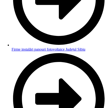
Firme instalări panouri fotovoltaice Județul Sibiu