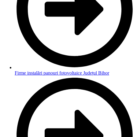
Firme instalări panouri fotovoltaice Județul Bihor