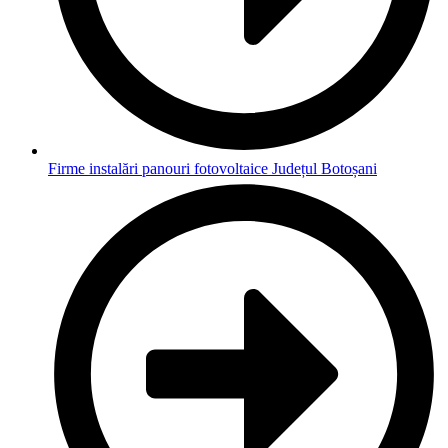
Firme instalări panouri fotovoltaice Județul Botoșani