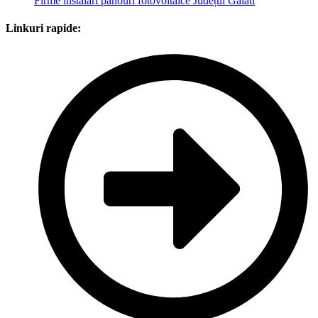
Firme instalări panouri fotovoltaice Județul Galati
Linkuri rapide: