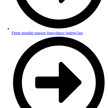
Firme instalări panouri fotovoltaice Județul Iasi