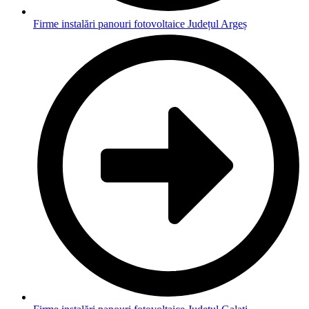
Firme instalări panouri fotovoltaice Județul Argeș