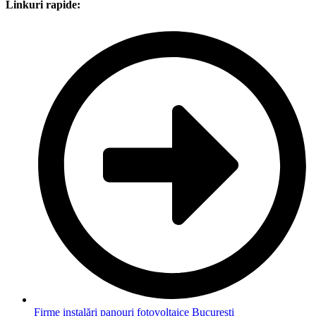
Linkuri rapide:
Firme instalări panouri fotovoltaice București