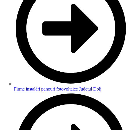
Firme instalări panouri fotovoltaice Județul Dolj