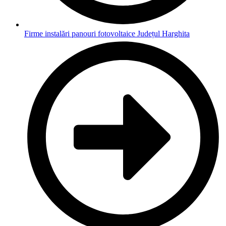
Firme instalări panouri fotovoltaice Județul Harghita