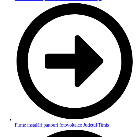
Firme instalări panouri fotovoltaice Județul Timiș