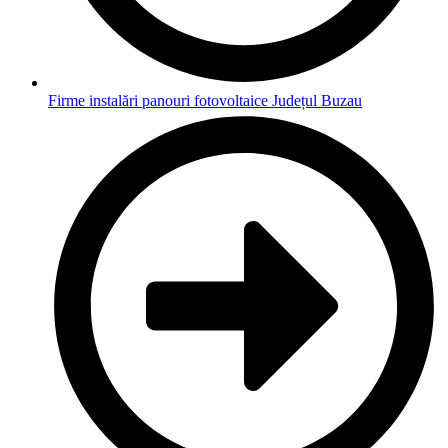
Firme instalări panouri fotovoltaice Județul Buzau