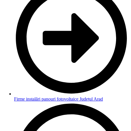
Firme instalări panouri fotovoltaice Județul Arad