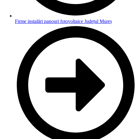
Firme instalări panouri fotovoltaice Județul Mureș