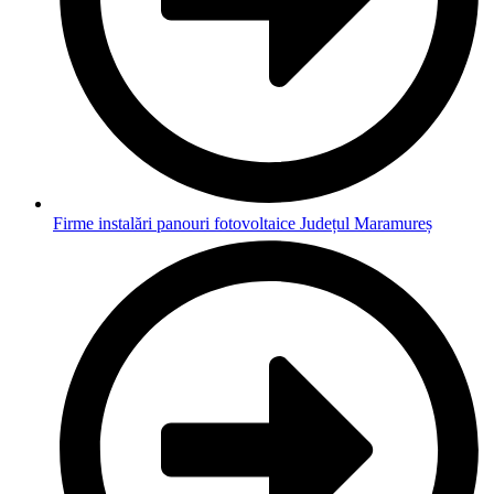
Firme instalări panouri fotovoltaice Județul Maramureș