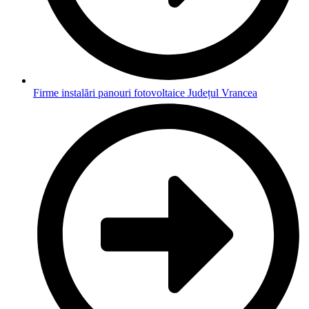
Firme instalări panouri fotovoltaice Județul Vrancea