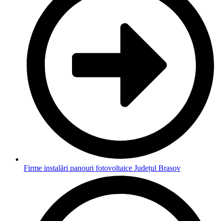
Firme instalări panouri fotovoltaice Județul Brasov