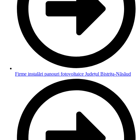
Firme instalări panouri fotovoltaice Județul Bistrița-Năsăud