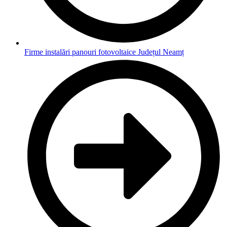
Firme instalări panouri fotovoltaice Județul Neamț