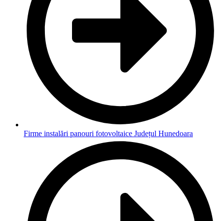
Firme instalări panouri fotovoltaice Județul Hunedoara