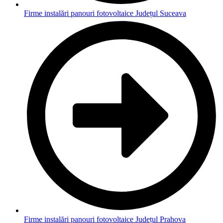
Firme instalări panouri fotovoltaice Județul Suceava
Firme instalări panouri fotovoltaice Județul Prahova