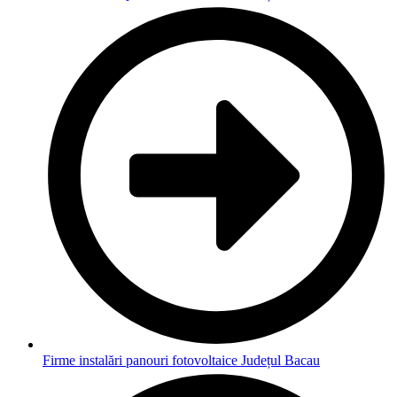
Firme instalări panouri fotovoltaice Județul Bacau