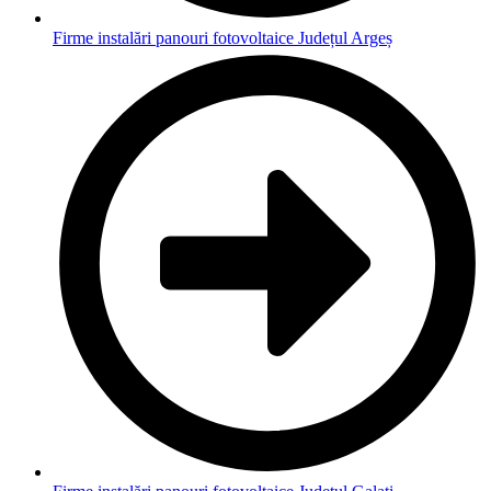
Firme instalări panouri fotovoltaice Județul Argeș