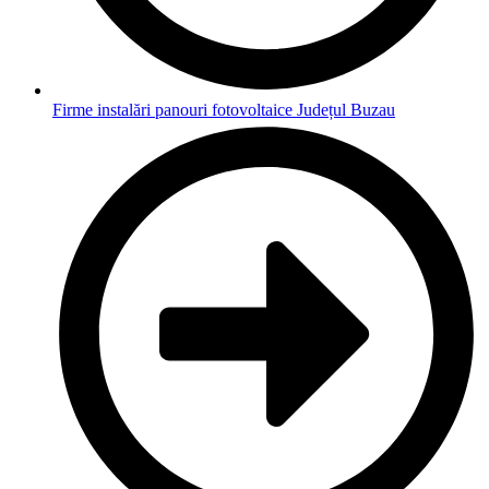
Firme instalări panouri fotovoltaice Județul Buzau