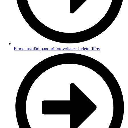
Firme instalări panouri fotovoltaice Județul Ilfov