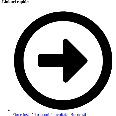
Linkuri rapide:
Firme instalări panouri fotovoltaice București