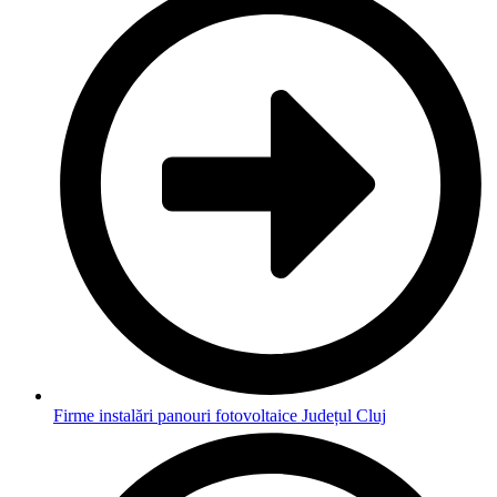
Firme instalări panouri fotovoltaice Județul Cluj