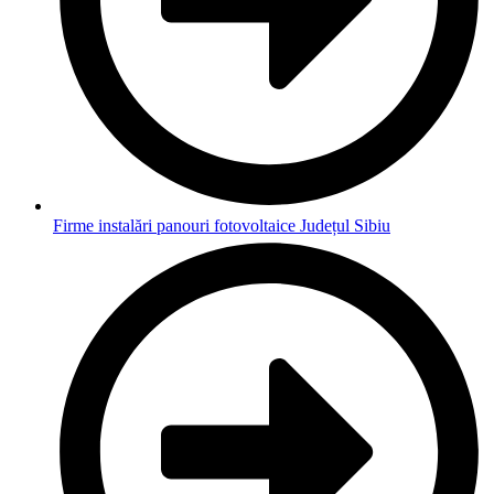
Firme instalări panouri fotovoltaice Județul Sibiu