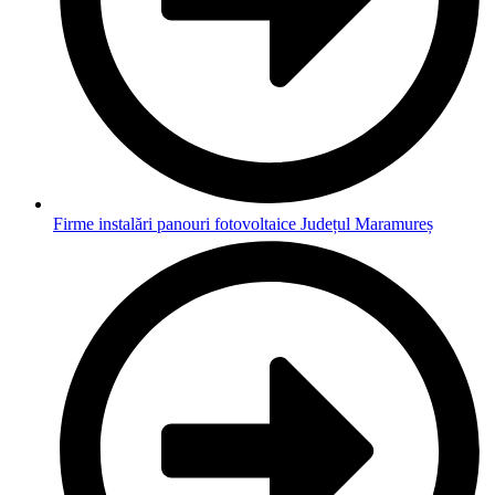
Firme instalări panouri fotovoltaice Județul Maramureș