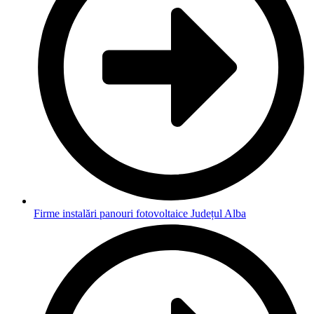
Firme instalări panouri fotovoltaice Județul Alba