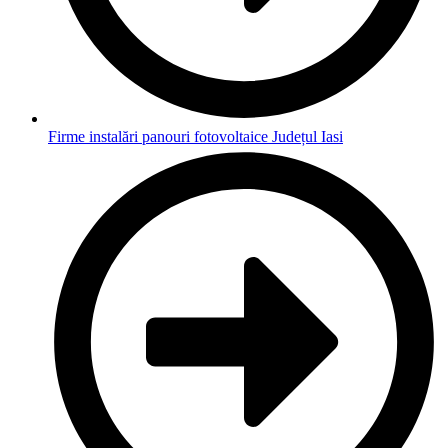
Firme instalări panouri fotovoltaice Județul Iasi