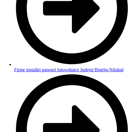
Firme instalări panouri fotovoltaice Județul Bistrița-Năsăud