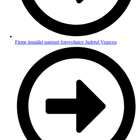
Firme instalări panouri fotovoltaice Județul Vrancea