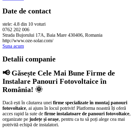
Date de contact
stele: 4.8 din 10 voturi
0762 202 006
Strada Bujorului 17A, Baia Mare 430406, Romania
http://www.oze-solar.com/
Suna acum
Detalii companie
📢 Găsește Cele Mai Bune Firme de
Instalare Panouri Fotovoltaice în
România! 🌞
Dacă ești în căutarea unei
firme specializate în montaj panouri
fotovoltaice
, ai ajuns în locul potrivit! Platforma noastră îți oferă
acces rapid la sute de
firme instalatoare de panouri fotovoltaice
,
organizate pe
județe și orașe
, pentru ca tu să poți alege cea mai
potrivită echipă de instalatori.