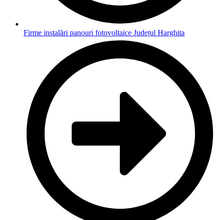
Firme instalări panouri fotovoltaice Județul Harghita