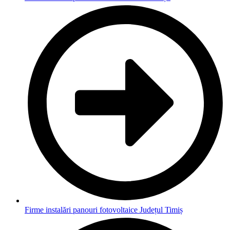
Firme instalări panouri fotovoltaice Județul Timiș