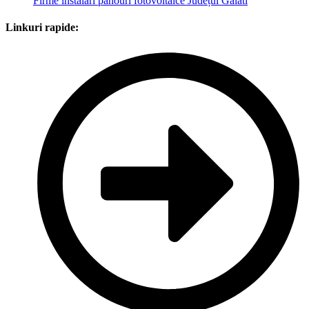
Firme instalări panouri fotovoltaice Județul Galati
Linkuri rapide: