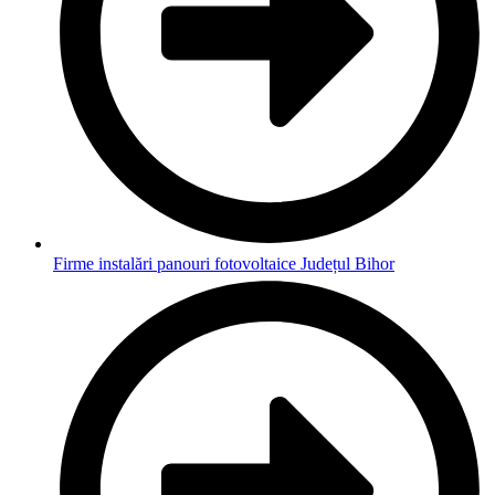
Firme instalări panouri fotovoltaice Județul Bihor