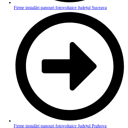
Firme instalări panouri fotovoltaice Județul Suceava
Firme instalări panouri fotovoltaice Județul Prahova