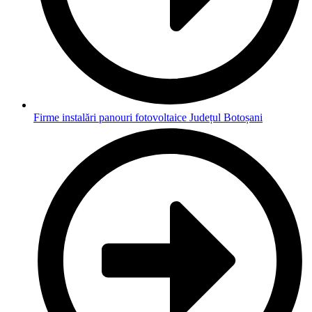
Firme instalări panouri fotovoltaice Județul Botoșani