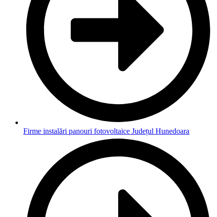
Firme instalări panouri fotovoltaice Județul Hunedoara