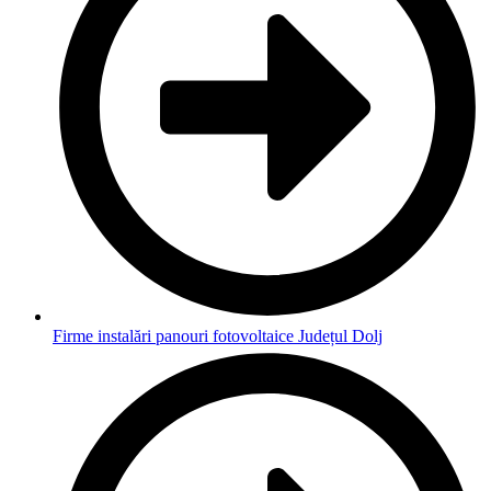
Firme instalări panouri fotovoltaice Județul Dolj