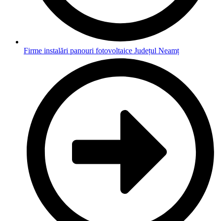
Firme instalări panouri fotovoltaice Județul Neamț