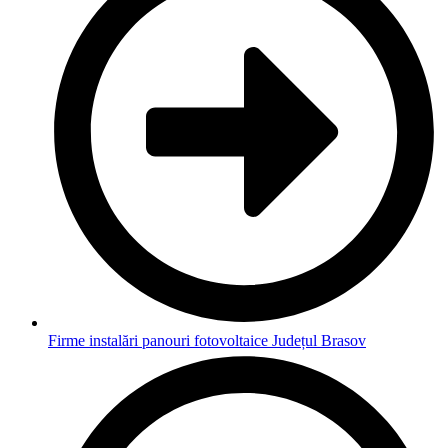
Firme instalări panouri fotovoltaice Județul Brasov