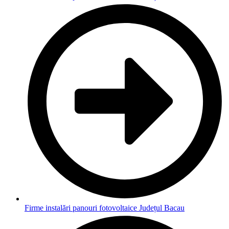
Firme instalări panouri fotovoltaice Județul Bacau