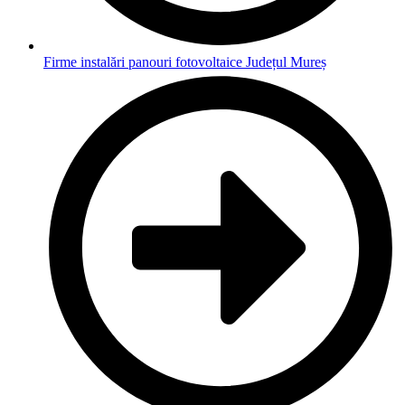
Firme instalări panouri fotovoltaice Județul Mureș