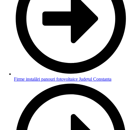
Firme instalări panouri fotovoltaice Județul Constanta