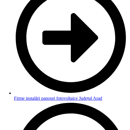
Firme instalări panouri fotovoltaice Județul Arad