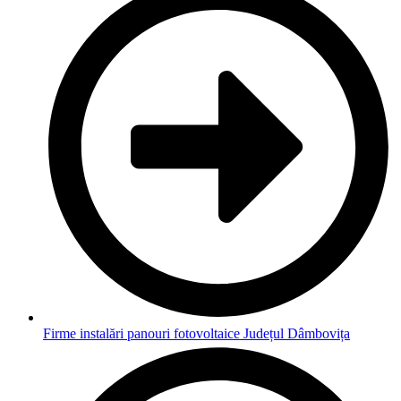
Firme instalări panouri fotovoltaice Județul Dâmbovița