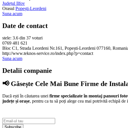
Județul Ilfov
Orasul
Popești-Leordeni
Suna acum
Date de contact
stele: 3.6 din 37 voturi
0769 481 621
Bloc C1, Strada Leordeni Nr.161, Popești-Leordeni 077160, Romani
http://www.teknos-service.ro/index.php?p=contact
Suna acum
Detalii companie
📢 Găsește Cele Mai Bune Firme de Instal
Dacă ești în căutarea unei
firme specializate în montaj panouri foto
județe și orașe
, pentru ca tu să poți alege cea mai potrivită echipă de i
Subscribe