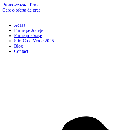
Skip
Promoveaza-ti firma
to
Cere o oferta de pret
content
Acasa
Firme pe Județe
Firme pe Orașe
Știri Casa Verde 2025
Blog
Contact