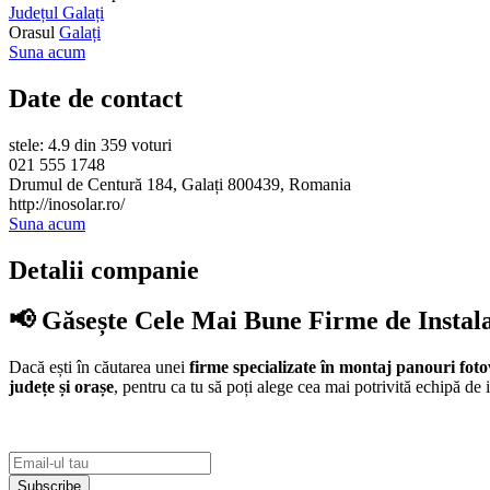
Județul Galați
Orasul
Galați
Suna acum
Date de contact
stele: 4.9 din 359 voturi
021 555 1748
Drumul de Centură 184, Galați 800439, Romania
http://inosolar.ro/
Suna acum
Detalii companie
📢 Găsește Cele Mai Bune Firme de Instal
Dacă ești în căutarea unei
firme specializate în montaj panouri foto
județe și orașe
, pentru ca tu să poți alege cea mai potrivită echipă de i
Subscribe