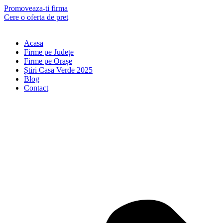
Skip
Promoveaza-ti firma
to
Cere o oferta de pret
content
Acasa
Firme pe Județe
Firme pe Orașe
Știri Casa Verde 2025
Blog
Contact