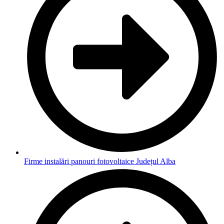
Firme instalări panouri fotovoltaice Județul Alba