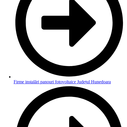
Firme instalări panouri fotovoltaice Județul Hunedoara