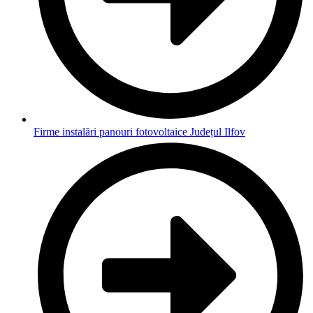
Firme instalări panouri fotovoltaice Județul Ilfov