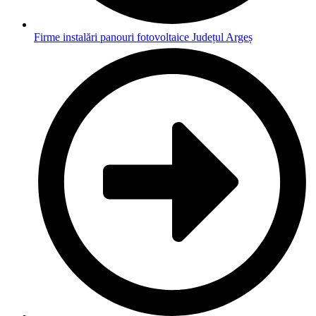
Firme instalări panouri fotovoltaice Județul Argeș