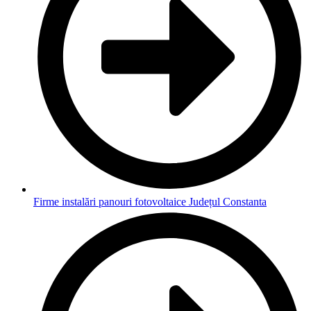
Firme instalări panouri fotovoltaice Județul Constanta