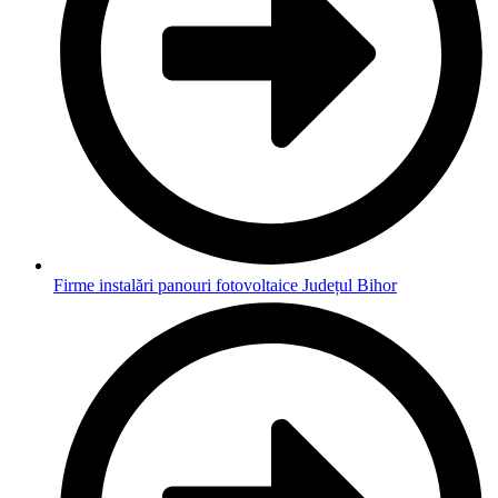
Firme instalări panouri fotovoltaice Județul Bihor