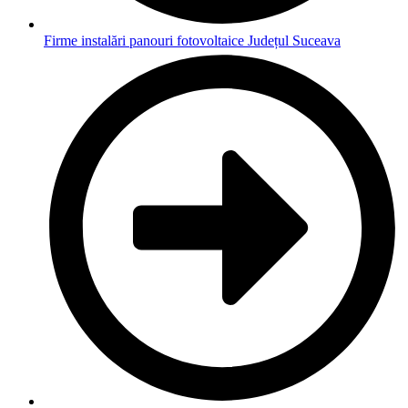
Firme instalări panouri fotovoltaice Județul Suceava