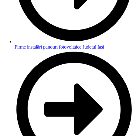
Firme instalări panouri fotovoltaice Județul Iasi