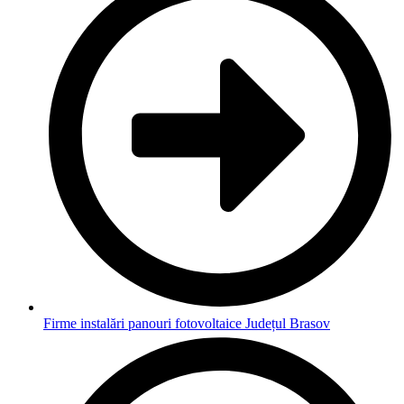
Firme instalări panouri fotovoltaice Județul Brasov