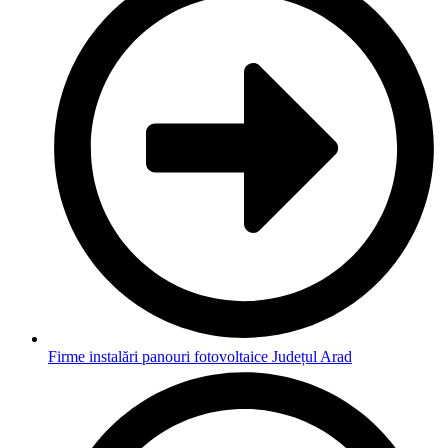
Firme instalări panouri fotovoltaice Județul Arad