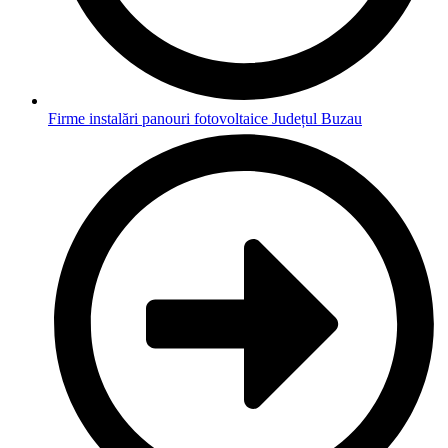
Firme instalări panouri fotovoltaice Județul Buzau