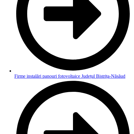
Firme instalări panouri fotovoltaice Județul Bistrița-Năsăud