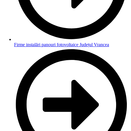
Firme instalări panouri fotovoltaice Județul Vrancea