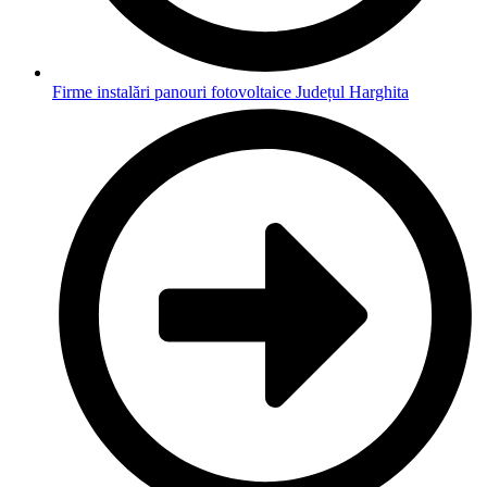
Firme instalări panouri fotovoltaice Județul Harghita