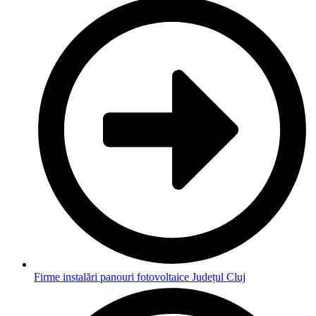
Firme instalări panouri fotovoltaice Județul Cluj