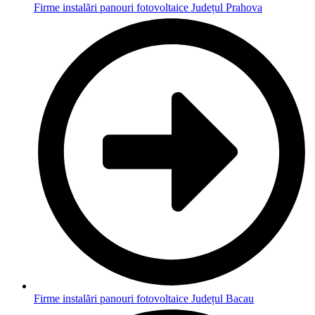
Firme instalări panouri fotovoltaice Județul Prahova
Firme instalări panouri fotovoltaice Județul Bacau