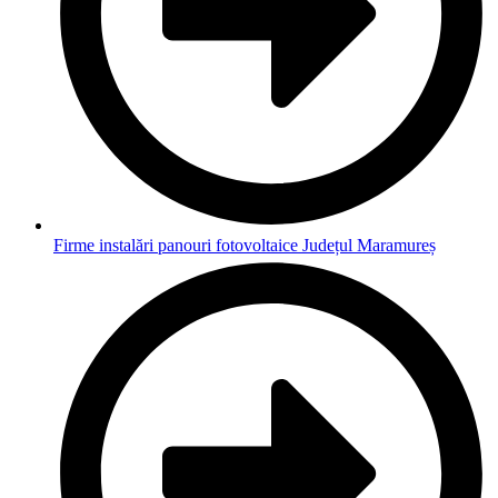
Firme instalări panouri fotovoltaice Județul Maramureș