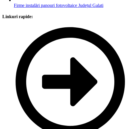
Firme instalări panouri fotovoltaice Județul Galati
Linkuri rapide: