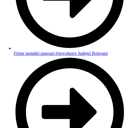
Firme instalări panouri fotovoltaice Județul Botoșani