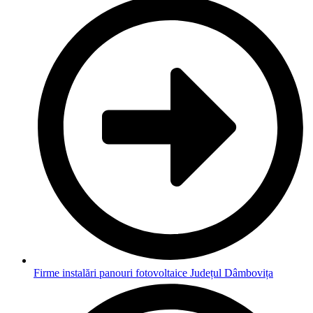
Firme instalări panouri fotovoltaice Județul Dâmbovița