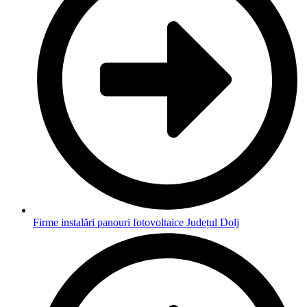
Firme instalări panouri fotovoltaice Județul Dolj