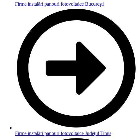
Firme instalări panouri fotovoltaice București
Firme instalări panouri fotovoltaice Județul Timiș