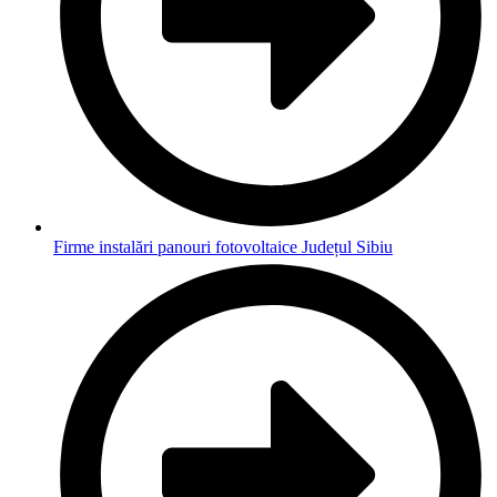
Firme instalări panouri fotovoltaice Județul Sibiu