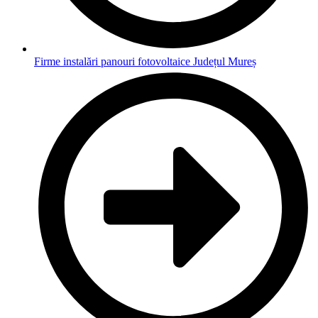
Firme instalări panouri fotovoltaice Județul Mureș