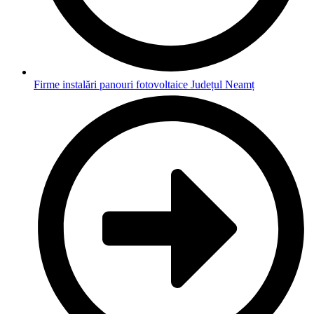
Firme instalări panouri fotovoltaice Județul Neamț