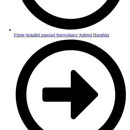
Firme instalări panouri fotovoltaice Județul Harghita