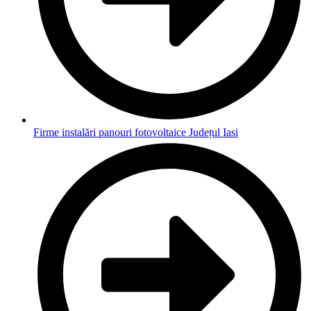
Firme instalări panouri fotovoltaice Județul Iasi