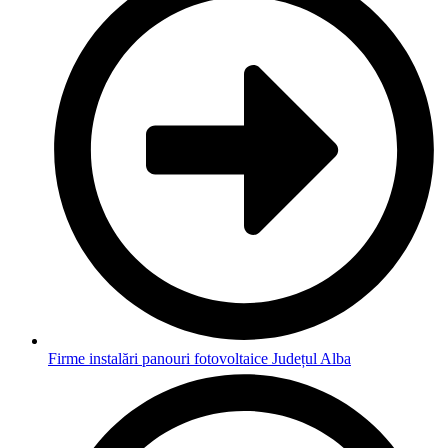
Firme instalări panouri fotovoltaice Județul Alba