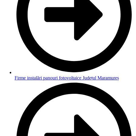
Firme instalări panouri fotovoltaice Județul Maramureș