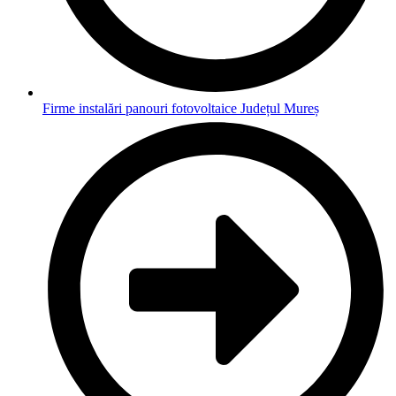
Firme instalări panouri fotovoltaice Județul Mureș