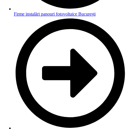
Firme instalări panouri fotovoltaice București