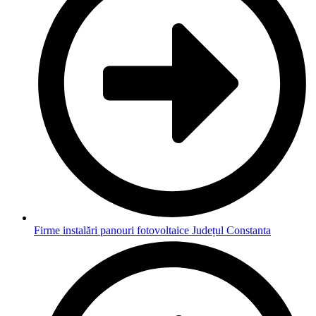
Firme instalări panouri fotovoltaice Județul Constanta