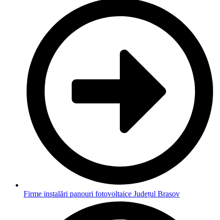
Firme instalări panouri fotovoltaice Județul Brasov