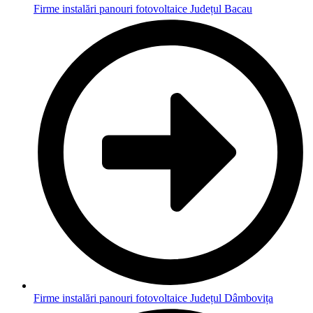
Firme instalări panouri fotovoltaice Județul Bacau
Firme instalări panouri fotovoltaice Județul Dâmbovița