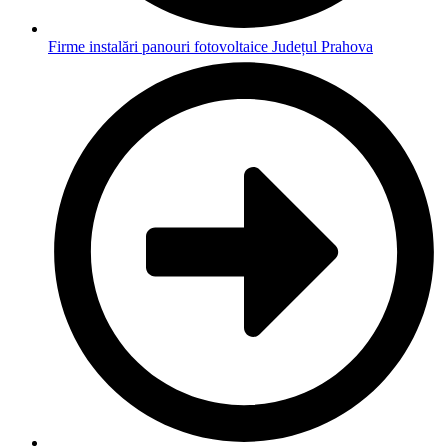
Firme instalări panouri fotovoltaice Județul Prahova