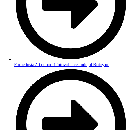
Firme instalări panouri fotovoltaice Județul Botoșani