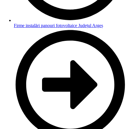
Firme instalări panouri fotovoltaice Județul Argeș