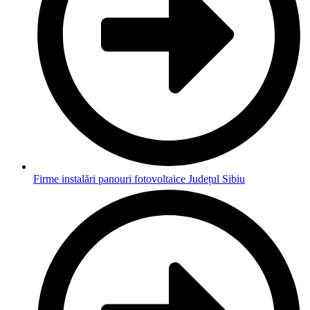
Firme instalări panouri fotovoltaice Județul Sibiu