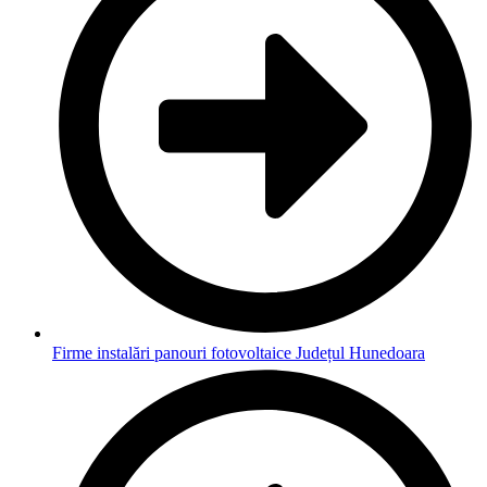
Firme instalări panouri fotovoltaice Județul Hunedoara