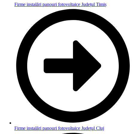
Firme instalări panouri fotovoltaice Județul Timiș
Firme instalări panouri fotovoltaice Județul Cluj