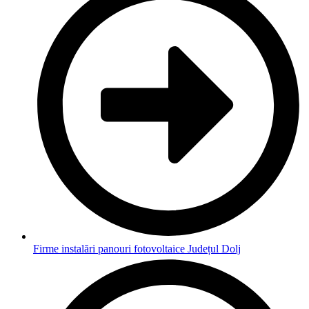
Firme instalări panouri fotovoltaice Județul Dolj