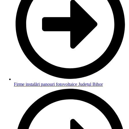
Firme instalări panouri fotovoltaice Județul Bihor