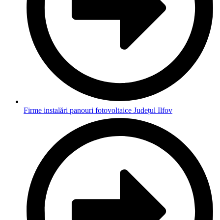
Firme instalări panouri fotovoltaice Județul Ilfov