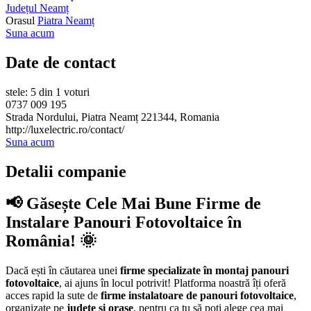
Județul Neamț
Orasul
Piatra Neamț
Suna acum
Date de contact
stele: 5 din 1 voturi
0737 009 195
Strada Nordului, Piatra Neamț 221344, Romania
http://luxelectric.ro/contact/
Suna acum
Detalii companie
📢 Găsește Cele Mai Bune Firme de
Instalare Panouri Fotovoltaice în
România! 🌞
Dacă ești în căutarea unei
firme specializate în montaj panouri
fotovoltaice
, ai ajuns în locul potrivit! Platforma noastră îți oferă
acces rapid la sute de
firme instalatoare de panouri fotovoltaice
,
organizate pe
județe și orașe
, pentru ca tu să poți alege cea mai