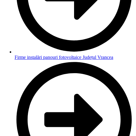
Firme instalări panouri fotovoltaice Județul Vrancea