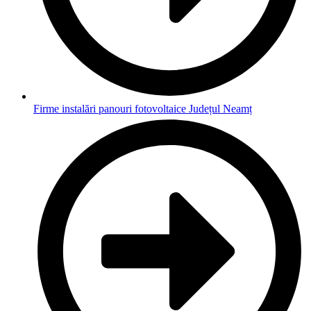
Firme instalări panouri fotovoltaice Județul Neamț