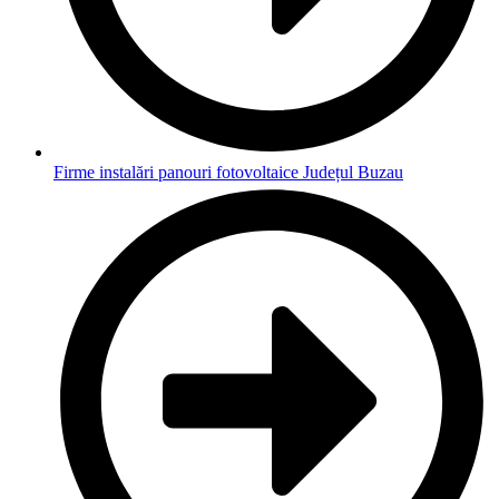
Firme instalări panouri fotovoltaice Județul Buzau