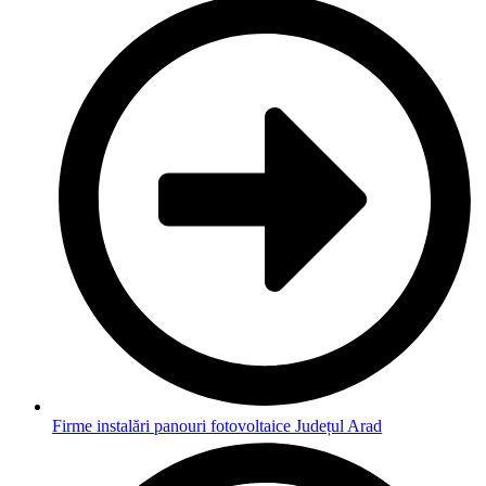
Firme instalări panouri fotovoltaice Județul Arad