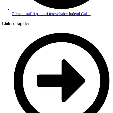
Firme instalări panouri fotovoltaice Județul Galati
Linkuri rapide: