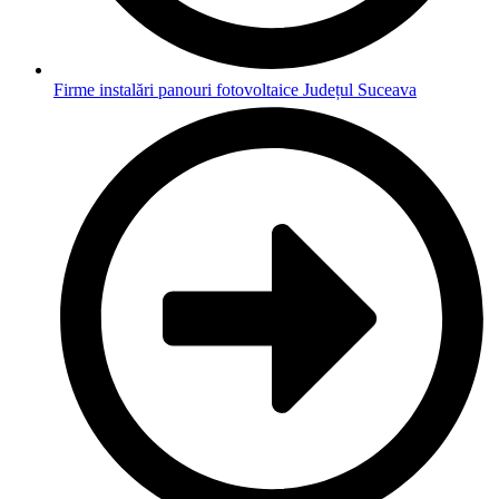
Firme instalări panouri fotovoltaice Județul Suceava