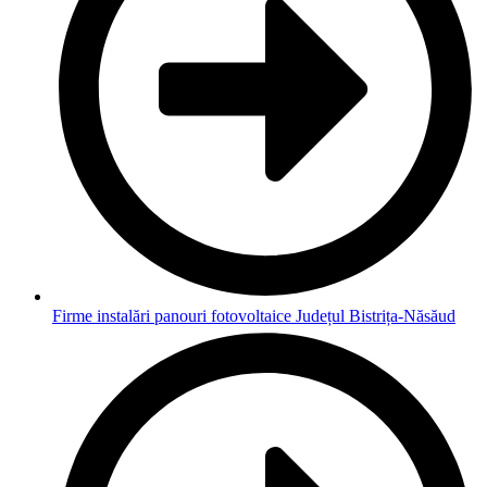
Firme instalări panouri fotovoltaice Județul Bistrița-Năsăud