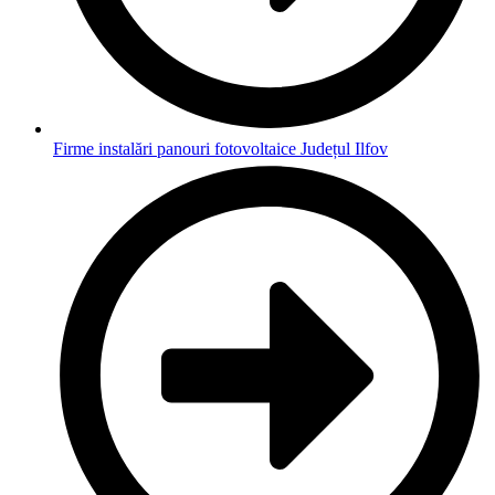
Firme instalări panouri fotovoltaice Județul Ilfov