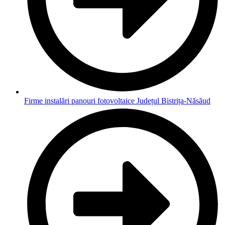
Firme instalări panouri fotovoltaice Județul Bistrița-Năsăud