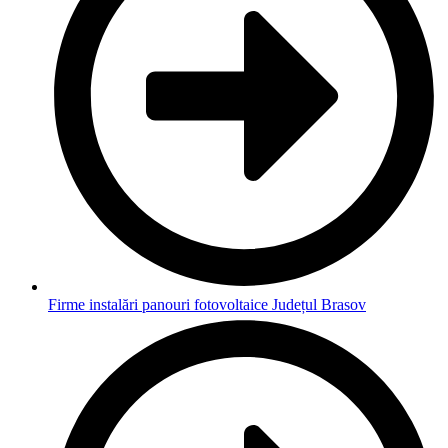
Firme instalări panouri fotovoltaice Județul Brasov