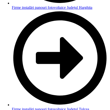
Firme instalări panouri fotovoltaice Județul Harghita
Firme instalări panouri fotovoltaice Județul Tulcea