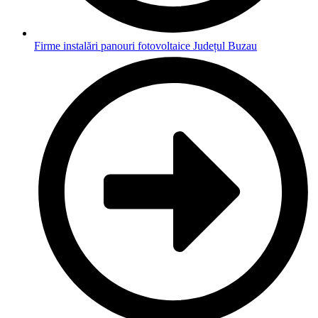
Firme instalări panouri fotovoltaice Județul Buzau