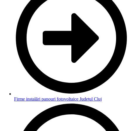
Firme instalări panouri fotovoltaice Județul Cluj