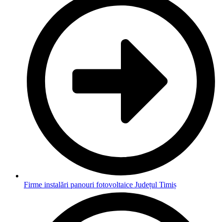
Firme instalări panouri fotovoltaice Județul Timiș