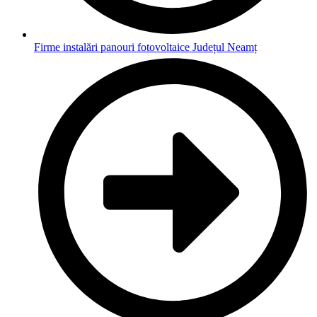
Firme instalări panouri fotovoltaice Județul Neamț