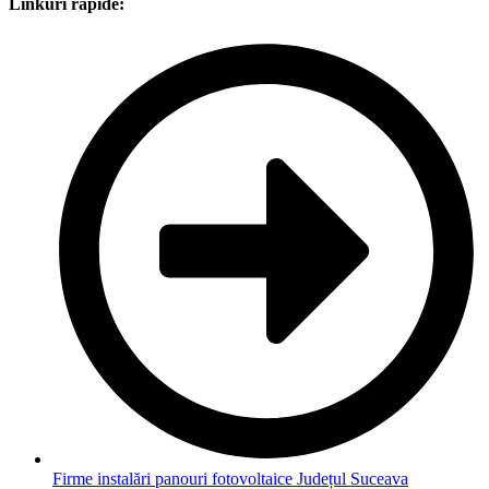
Linkuri rapide:
Firme instalări panouri fotovoltaice Județul Suceava