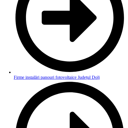
Firme instalări panouri fotovoltaice Județul Dolj