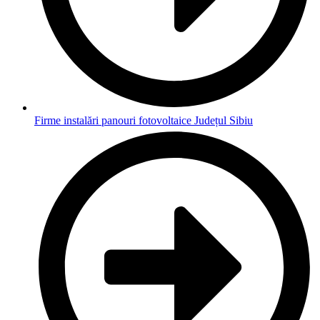
Firme instalări panouri fotovoltaice Județul Sibiu