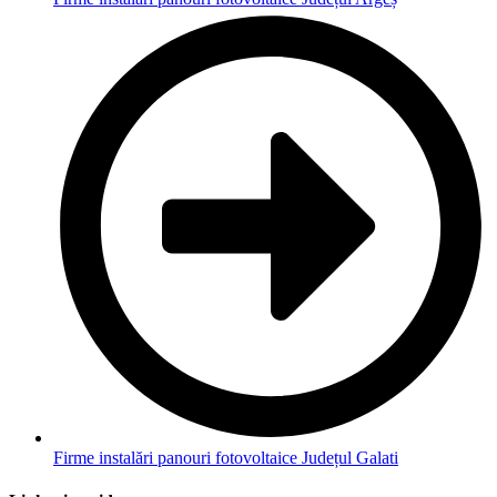
Firme instalări panouri fotovoltaice Județul Galati