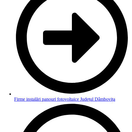
Firme instalări panouri fotovoltaice Județul Dâmbovița