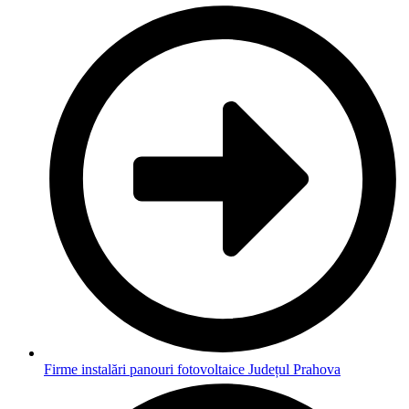
Firme instalări panouri fotovoltaice Județul Prahova