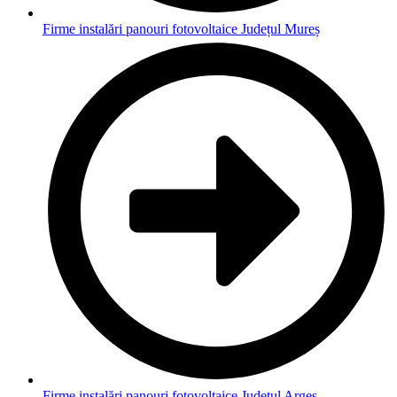
Firme instalări panouri fotovoltaice Județul Mureș
Firme instalări panouri fotovoltaice Județul Argeș