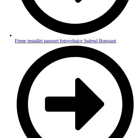
Firme instalări panouri fotovoltaice Județul Botoșani