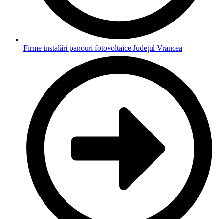
Firme instalări panouri fotovoltaice Județul Vrancea