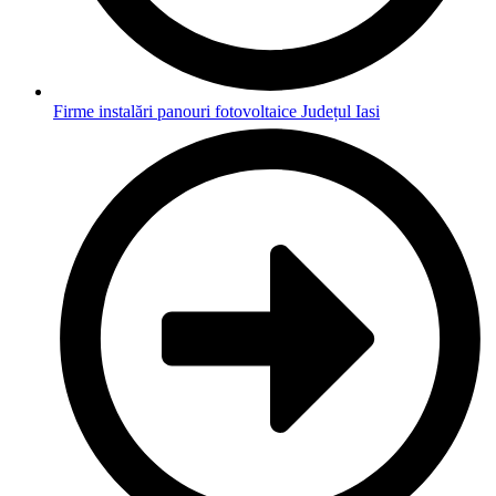
Firme instalări panouri fotovoltaice Județul Iasi