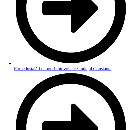
Firme instalări panouri fotovoltaice Județul Constanta