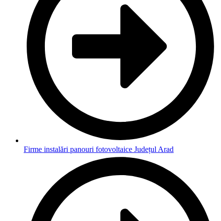
Firme instalări panouri fotovoltaice Județul Arad