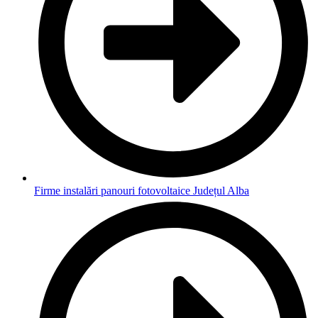
Firme instalări panouri fotovoltaice Județul Alba