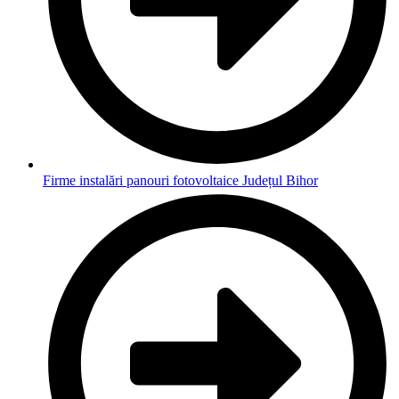
Firme instalări panouri fotovoltaice Județul Bihor