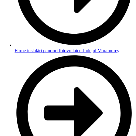
Firme instalări panouri fotovoltaice Județul Maramureș