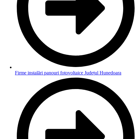
Firme instalări panouri fotovoltaice Județul Hunedoara