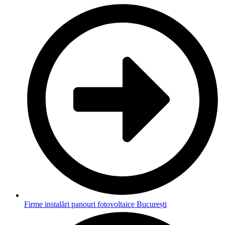
Firme instalări panouri fotovoltaice București