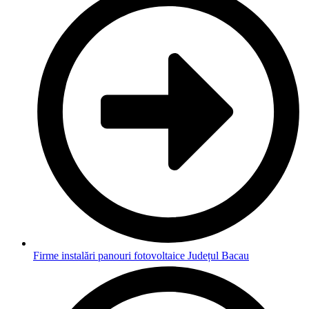
Firme instalări panouri fotovoltaice Județul Bacau