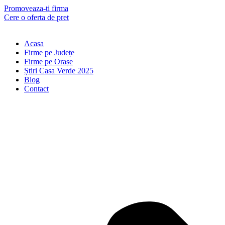
Skip
Promoveaza-ti firma
to
Cere o oferta de pret
content
Acasa
Firme pe Județe
Firme pe Orașe
Știri Casa Verde 2025
Blog
Contact