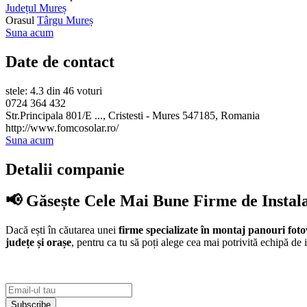
Județul Mureș
Orasul
Târgu Mureș
Suna acum
Date de contact
stele: 4.3 din 46 voturi
0724 364 432
Str.Principala 801/E ..., Cristesti - Mures 547185, Romania
http://www.fomcosolar.ro/
Suna acum
Detalii companie
📢 Găsește Cele Mai Bune Firme de Instal
Dacă ești în căutarea unei
firme specializate în montaj panouri foto
județe și orașe
, pentru ca tu să poți alege cea mai potrivită echipă de i
Subscribe