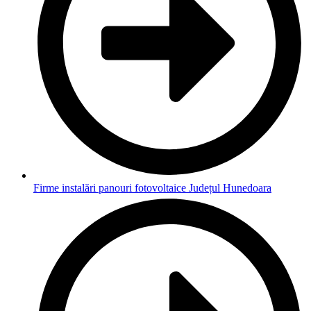
Firme instalări panouri fotovoltaice Județul Hunedoara