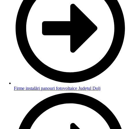
Firme instalări panouri fotovoltaice Județul Dolj