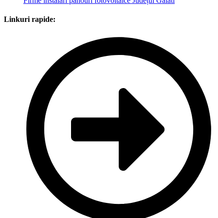
Firme instalări panouri fotovoltaice Județul Galati
Linkuri rapide: