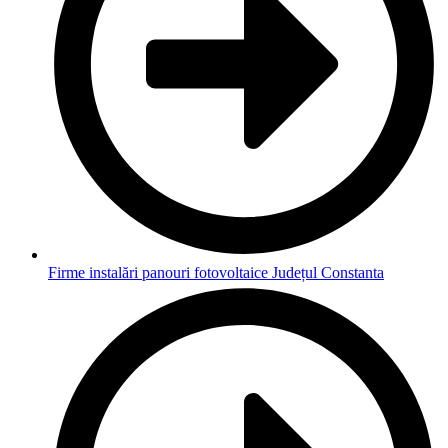
Firme instalări panouri fotovoltaice Județul Constanta