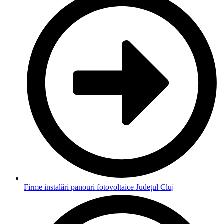
Firme instalări panouri fotovoltaice Județul Cluj