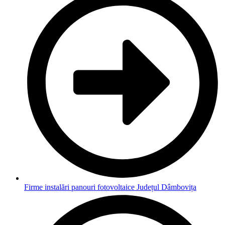
Firme instalări panouri fotovoltaice Județul Dâmbovița