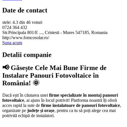
Date de contact
stele: 4.3 din 46 voturi
0724 364 432
Str.Principala 801/E ..., Cristesti - Mures 547185, Romania
http://www.fomcosolar.ro/
Suna acum
Detalii companie
📢 Găsește Cele Mai Bune Firme de
Instalare Panouri Fotovoltaice în
România! 🌞
Dacă ești în căutarea unei
firme specializate în montaj panouri
fotovoltaice
, ai ajuns în locul potrivit! Platforma noastră îți oferă
acces rapid la sute de
firme instalatoare de panouri fotovoltaice
,
organizate pe
județe și orașe
, pentru ca tu să poți alege cea mai
potrivită echipă de instalatori.