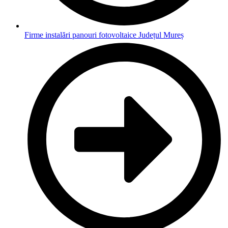
Firme instalări panouri fotovoltaice Județul Mureș