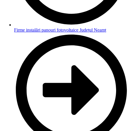
Firme instalări panouri fotovoltaice Județul Neamț