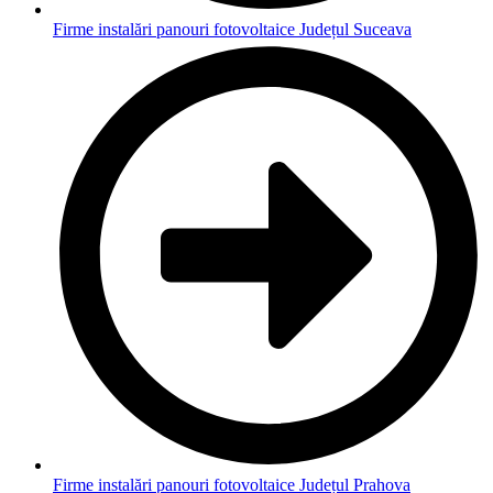
Firme instalări panouri fotovoltaice Județul Suceava
Firme instalări panouri fotovoltaice Județul Prahova