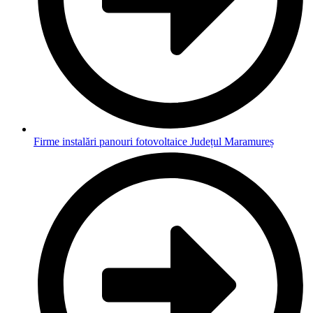
Firme instalări panouri fotovoltaice Județul Maramureș