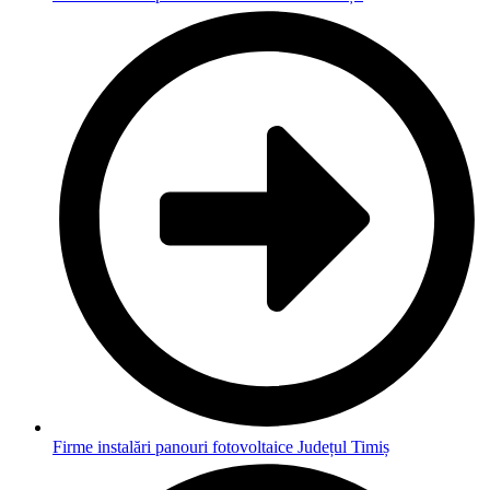
Firme instalări panouri fotovoltaice Județul Timiș