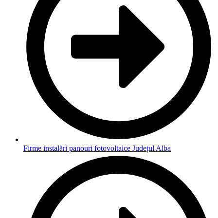
Firme instalări panouri fotovoltaice Județul Alba