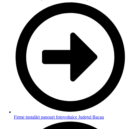
Firme instalări panouri fotovoltaice Județul Bacau