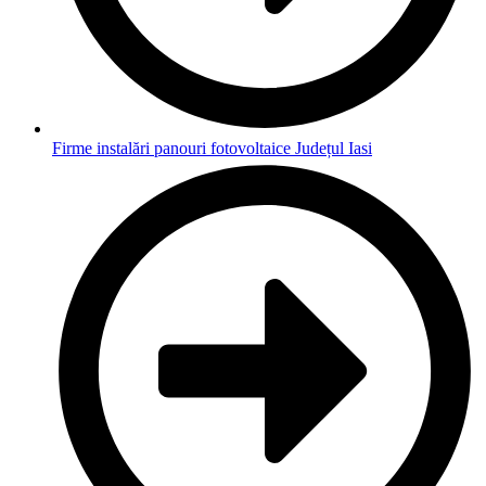
Firme instalări panouri fotovoltaice Județul Iasi