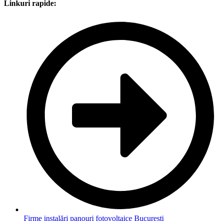
Linkuri rapide:
Firme instalări panouri fotovoltaice București