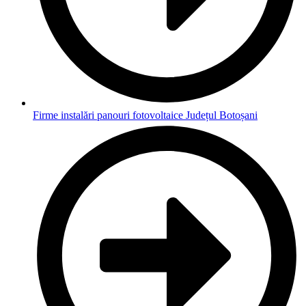
Firme instalări panouri fotovoltaice Județul Botoșani