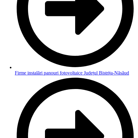
Firme instalări panouri fotovoltaice Județul Bistrița-Năsăud