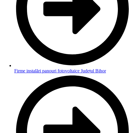
Firme instalări panouri fotovoltaice Județul Bihor