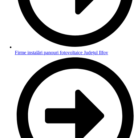
Firme instalări panouri fotovoltaice Județul Ilfov