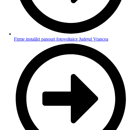
Firme instalări panouri fotovoltaice Județul Vrancea