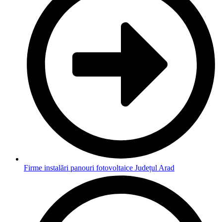
Firme instalări panouri fotovoltaice Județul Arad