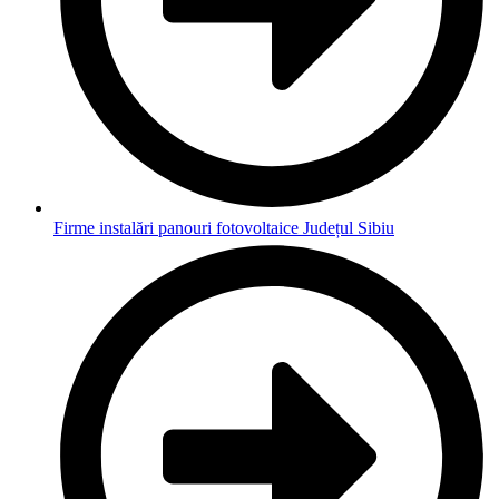
Firme instalări panouri fotovoltaice Județul Sibiu