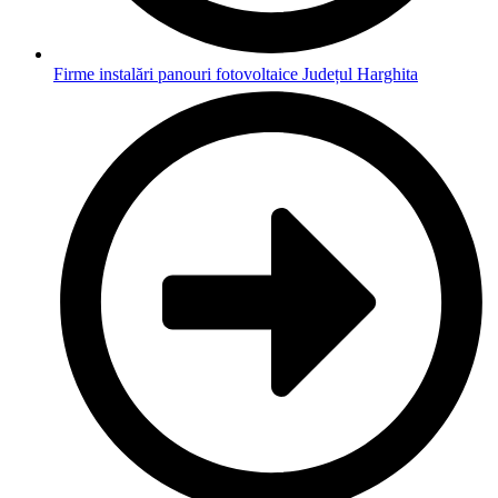
Firme instalări panouri fotovoltaice Județul Harghita