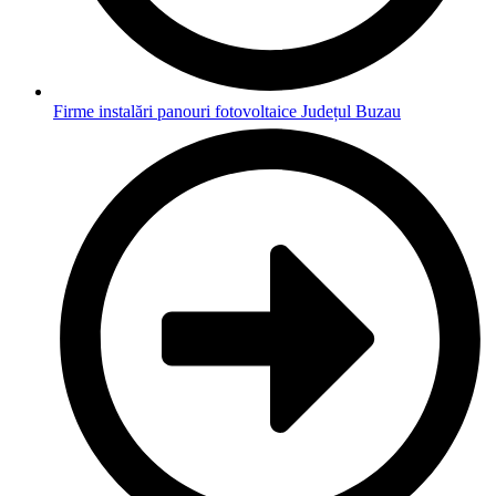
Firme instalări panouri fotovoltaice Județul Buzau