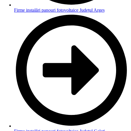
Firme instalări panouri fotovoltaice Județul Argeș