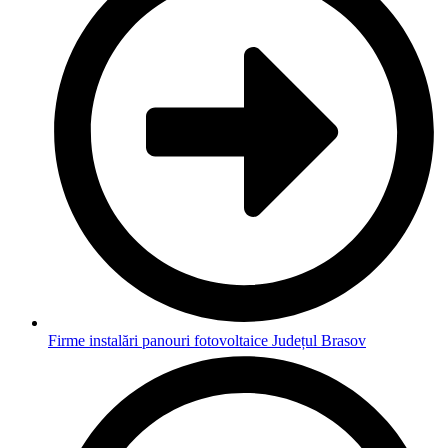
Firme instalări panouri fotovoltaice Județul Brasov