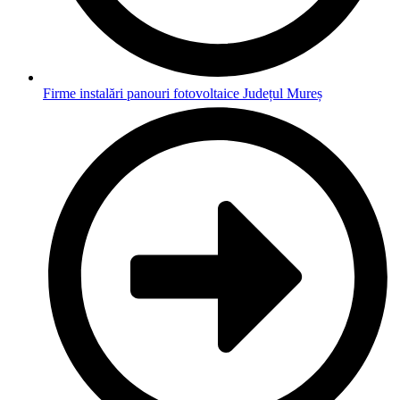
Firme instalări panouri fotovoltaice Județul Mureș