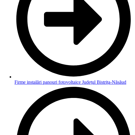
Firme instalări panouri fotovoltaice Județul Bistrița-Năsăud