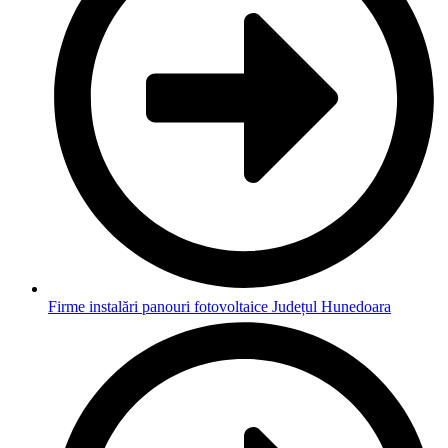
Firme instalări panouri fotovoltaice Județul Hunedoara