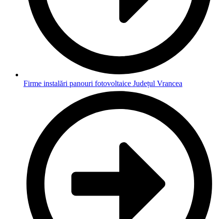
Firme instalări panouri fotovoltaice Județul Vrancea