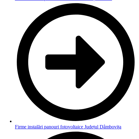
Firme instalări panouri fotovoltaice Județul Dâmbovița