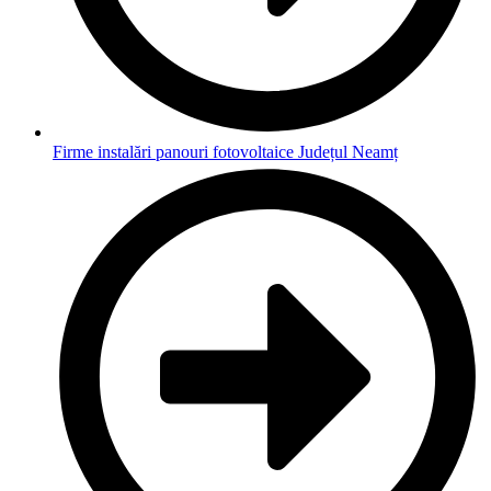
Firme instalări panouri fotovoltaice Județul Neamț