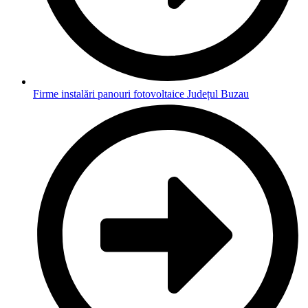
Firme instalări panouri fotovoltaice Județul Buzau