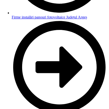
Firme instalări panouri fotovoltaice Județul Argeș