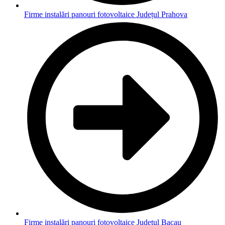
Firme instalări panouri fotovoltaice Județul Prahova
Firme instalări panouri fotovoltaice Județul Bacau