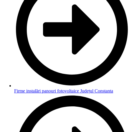
Firme instalări panouri fotovoltaice Județul Constanta