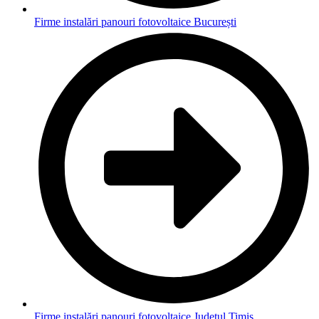
Firme instalări panouri fotovoltaice București
Firme instalări panouri fotovoltaice Județul Timiș