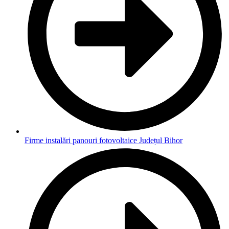
Firme instalări panouri fotovoltaice Județul Bihor