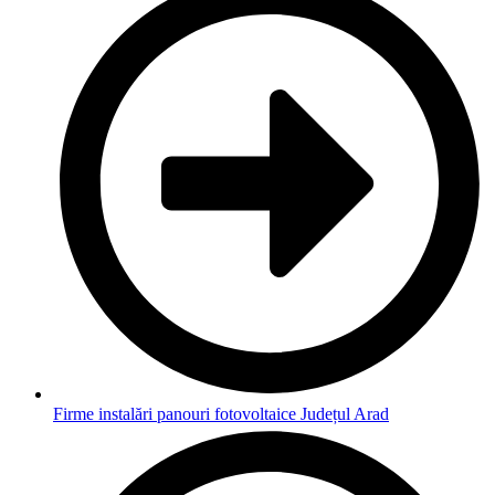
Firme instalări panouri fotovoltaice Județul Arad