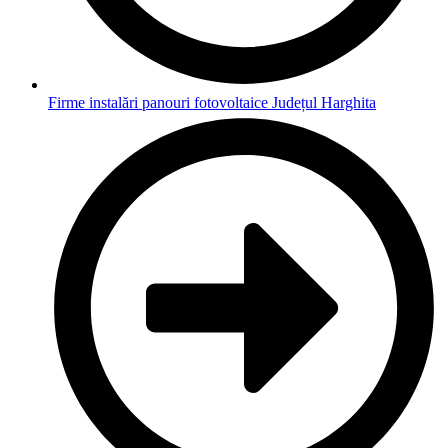
Firme instalări panouri fotovoltaice Județul Harghita