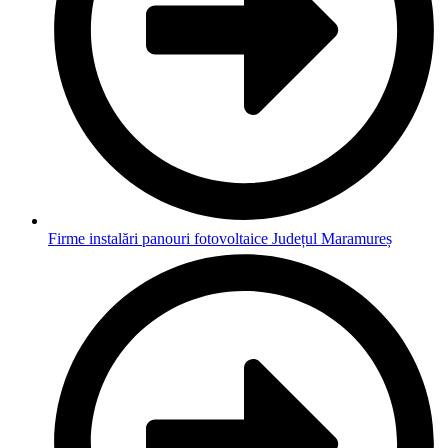
Firme instalări panouri fotovoltaice Județul Maramureș