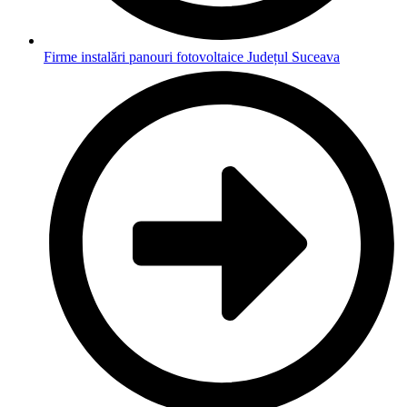
Firme instalări panouri fotovoltaice Județul Suceava