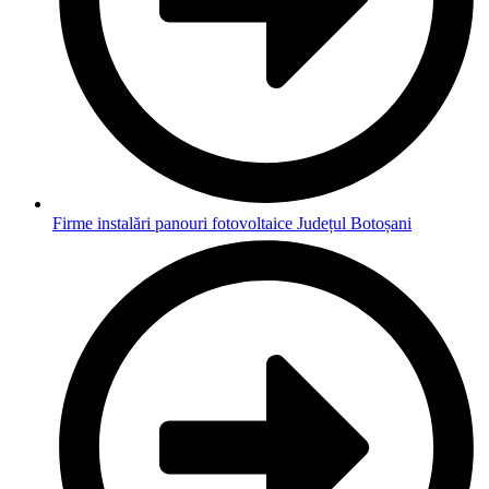
Firme instalări panouri fotovoltaice Județul Botoșani