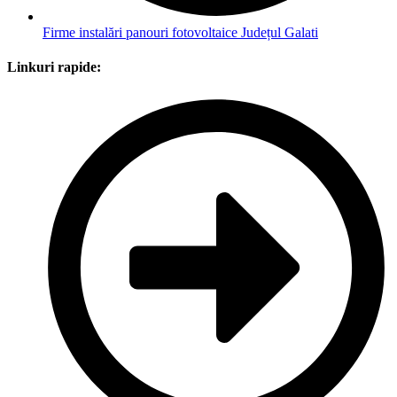
Firme instalări panouri fotovoltaice Județul Galati
Linkuri rapide: