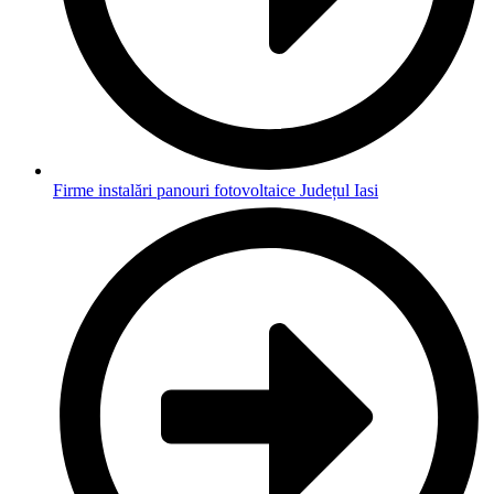
Firme instalări panouri fotovoltaice Județul Iasi