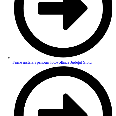
Firme instalări panouri fotovoltaice Județul Sibiu