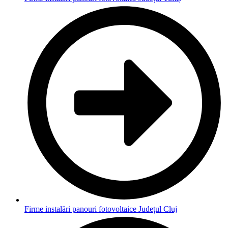
Firme instalări panouri fotovoltaice Județul Cluj