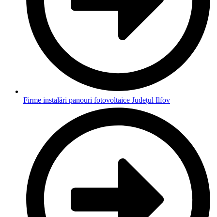
Firme instalări panouri fotovoltaice Județul Ilfov