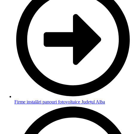
Firme instalări panouri fotovoltaice Județul Alba