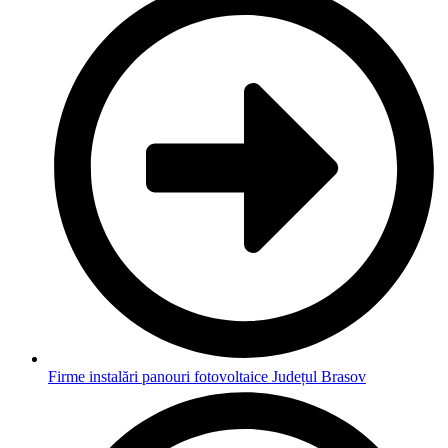
Firme instalări panouri fotovoltaice Județul Brasov