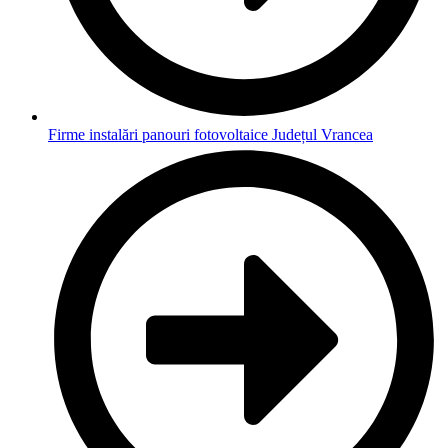
Firme instalări panouri fotovoltaice Județul Vrancea