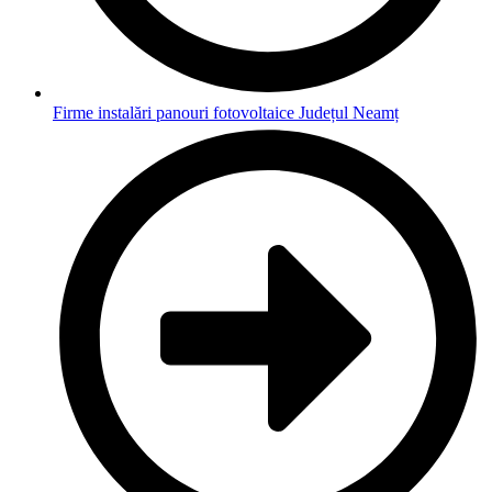
Firme instalări panouri fotovoltaice Județul Neamț