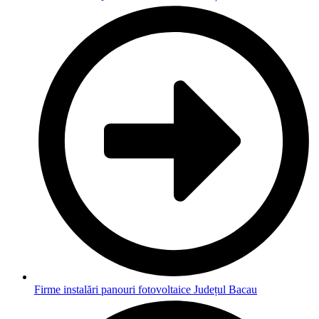
Firme instalări panouri fotovoltaice Județul Bacau