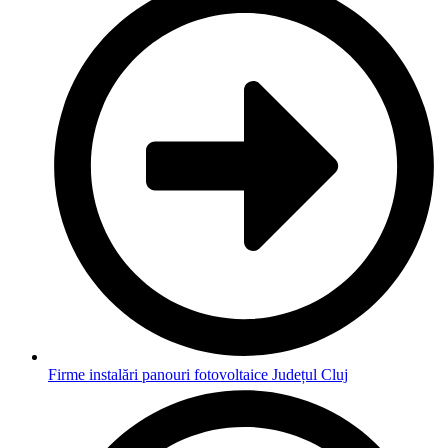
Firme instalări panouri fotovoltaice Județul Cluj