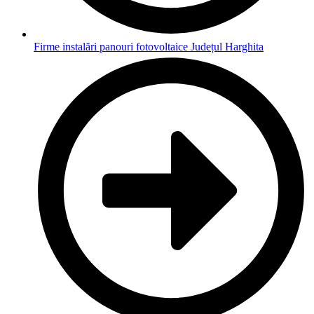
Firme instalări panouri fotovoltaice Județul Harghita