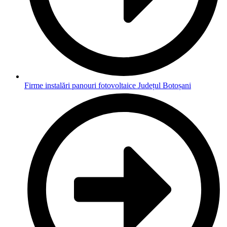
Firme instalări panouri fotovoltaice Județul Botoșani