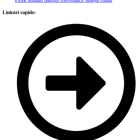
Firme instalări panouri fotovoltaice Județul Galati
Linkuri rapide: