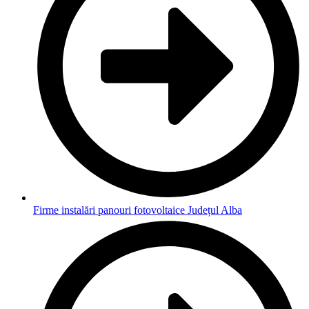
Firme instalări panouri fotovoltaice Județul Alba