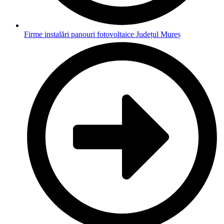
Firme instalări panouri fotovoltaice Județul Mureș