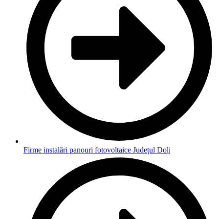
Firme instalări panouri fotovoltaice Județul Dolj