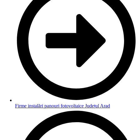
Firme instalări panouri fotovoltaice Județul Arad