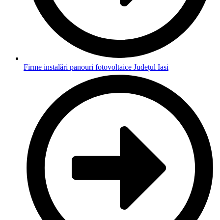
Firme instalări panouri fotovoltaice Județul Iasi