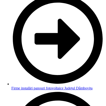
Firme instalări panouri fotovoltaice Județul Dâmbovița