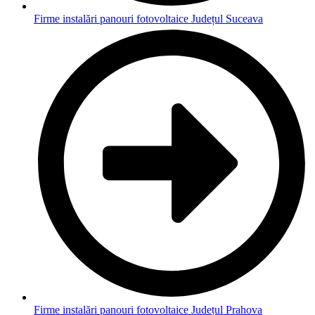
Firme instalări panouri fotovoltaice Județul Suceava
Firme instalări panouri fotovoltaice Județul Prahova