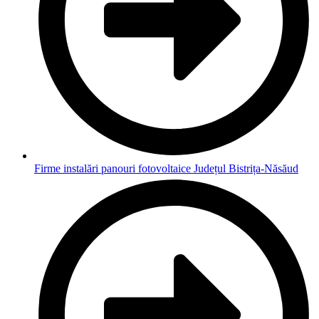
Firme instalări panouri fotovoltaice Județul Bistrița-Năsăud