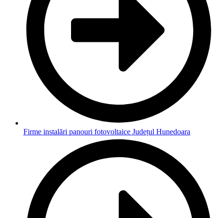
Firme instalări panouri fotovoltaice Județul Hunedoara