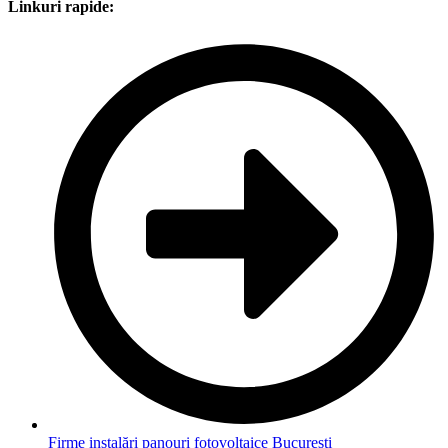
Linkuri rapide:
Firme instalări panouri fotovoltaice București