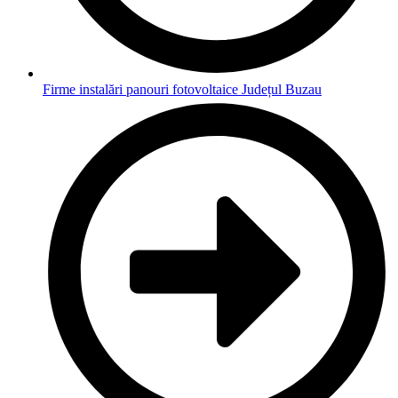
Firme instalări panouri fotovoltaice Județul Buzau