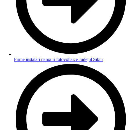
Firme instalări panouri fotovoltaice Județul Sibiu