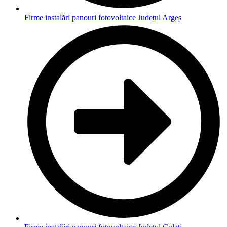
Firme instalări panouri fotovoltaice Județul Argeș