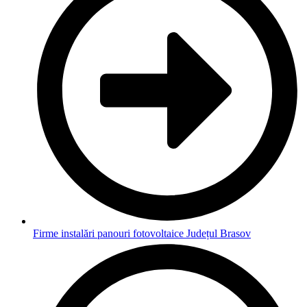
Firme instalări panouri fotovoltaice Județul Brasov