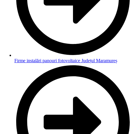
Firme instalări panouri fotovoltaice Județul Maramureș