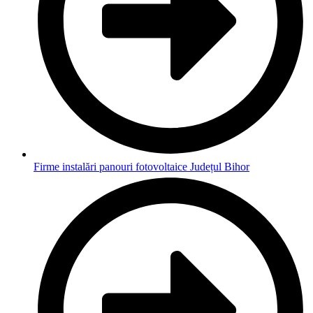
Firme instalări panouri fotovoltaice Județul Bihor