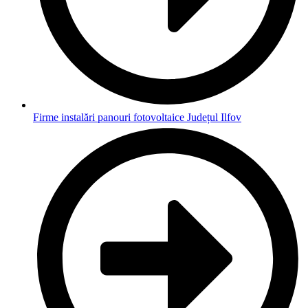
Firme instalări panouri fotovoltaice Județul Ilfov