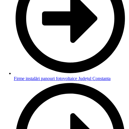
Firme instalări panouri fotovoltaice Județul Constanta