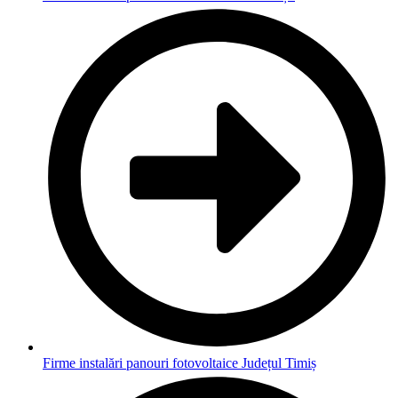
Firme instalări panouri fotovoltaice Județul Timiș