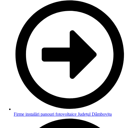
Firme instalări panouri fotovoltaice Județul Dâmbovița