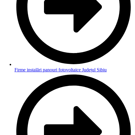
Firme instalări panouri fotovoltaice Județul Sibiu