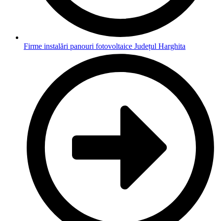
Firme instalări panouri fotovoltaice Județul Harghita