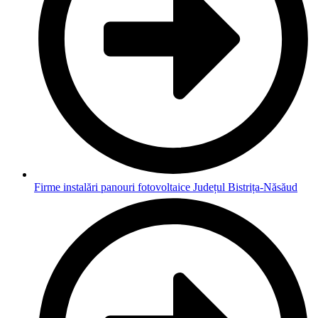
Firme instalări panouri fotovoltaice Județul Bistrița-Năsăud