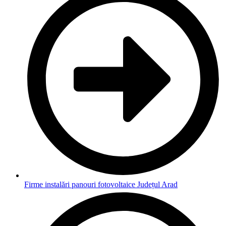
Firme instalări panouri fotovoltaice Județul Arad