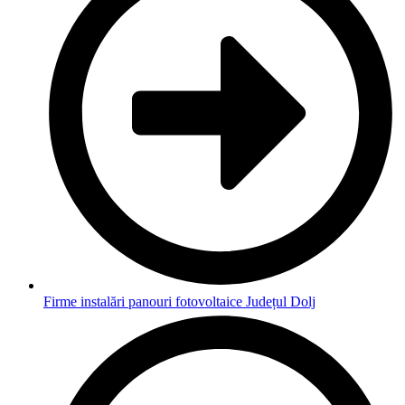
Firme instalări panouri fotovoltaice Județul Dolj