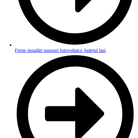
Firme instalări panouri fotovoltaice Județul Iasi