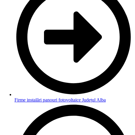
Firme instalări panouri fotovoltaice Județul Alba