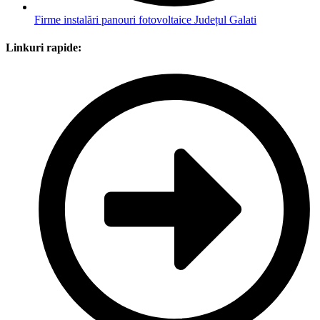
Firme instalări panouri fotovoltaice Județul Galati
Linkuri rapide: