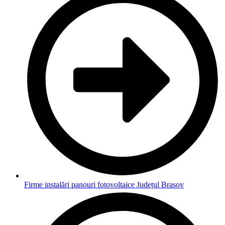
Firme instalări panouri fotovoltaice Județul Brasov