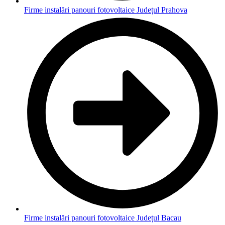
Firme instalări panouri fotovoltaice Județul Prahova
Firme instalări panouri fotovoltaice Județul Bacau