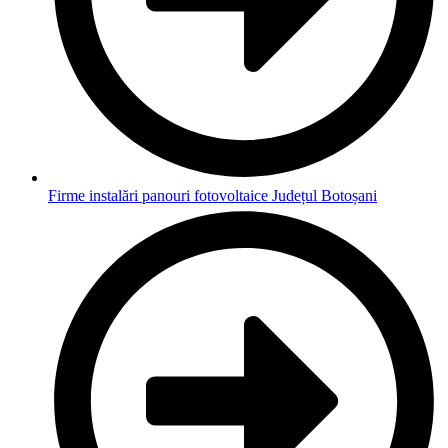
Firme instalări panouri fotovoltaice Județul Botoșani