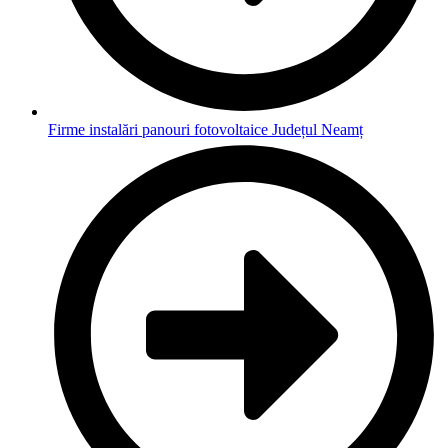
Firme instalări panouri fotovoltaice Județul Neamț