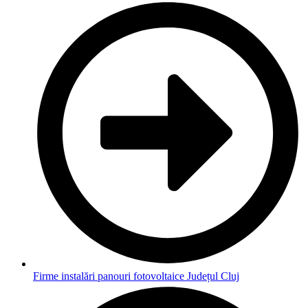
Firme instalări panouri fotovoltaice Județul Cluj