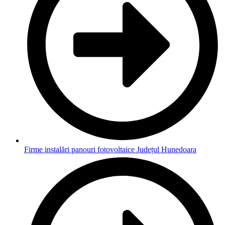
Firme instalări panouri fotovoltaice Județul Hunedoara