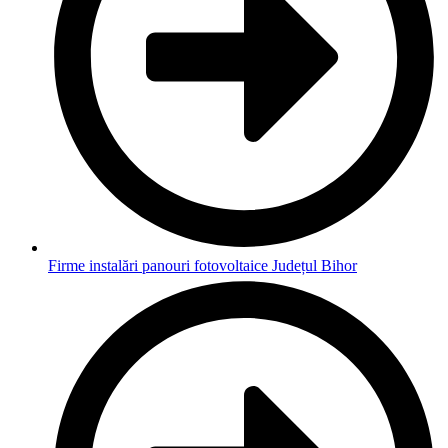
Firme instalări panouri fotovoltaice Județul Bihor