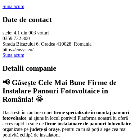
Suna acum
Date de contact
stele: 4.1 din 903 voturi
0359 732 800
Strada Bicazului 6, Oradea 410028, Romania
https://ensys.eu/
Suna acum
Detalii companie
📢 Găsește Cele Mai Bune Firme de
Instalare Panouri Fotovoltaice în
România! 🌞
Dacă ești în căutarea unei
firme specializate în montaj panouri
fotovoltaice
, ai ajuns în locul potrivit! Platforma noastră îți oferă
acces rapid la sute de
firme instalatoare de panouri fotovoltaice
,
organizate pe
județe și orașe
, pentru ca tu să poți alege cea mai
potrivită echipă de instalatori.