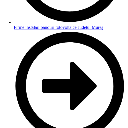
Firme instalări panouri fotovoltaice Județul Mureș