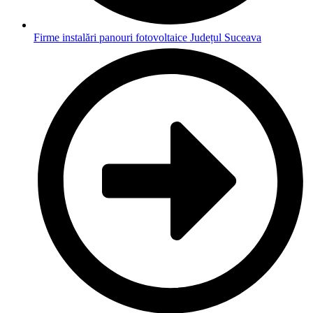
Firme instalări panouri fotovoltaice Județul Suceava