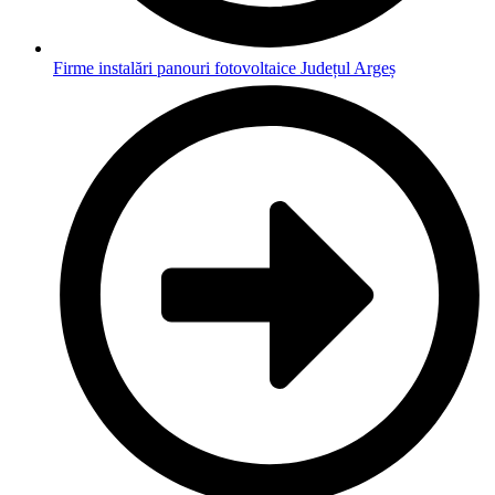
Firme instalări panouri fotovoltaice Județul Argeș