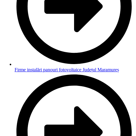
Firme instalări panouri fotovoltaice Județul Maramureș