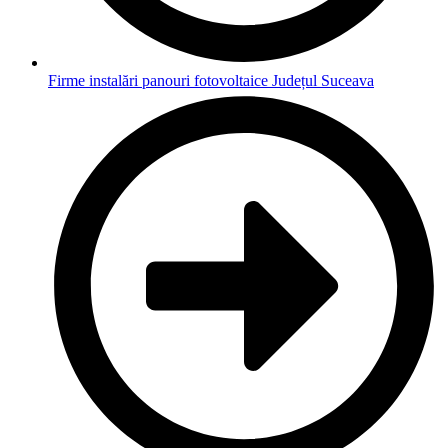
Firme instalări panouri fotovoltaice Județul Suceava