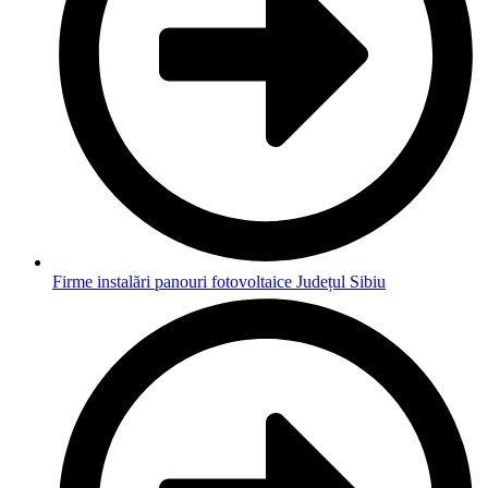
Firme instalări panouri fotovoltaice Județul Sibiu