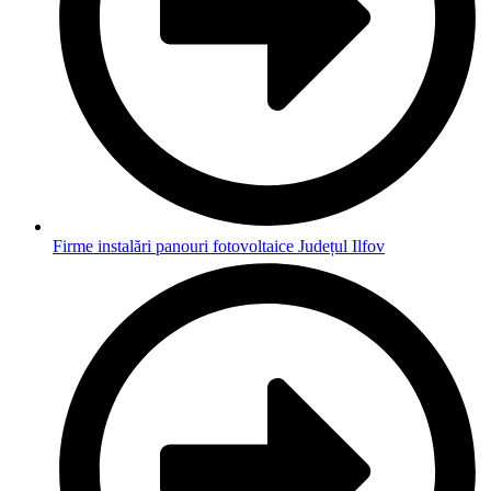
Firme instalări panouri fotovoltaice Județul Ilfov