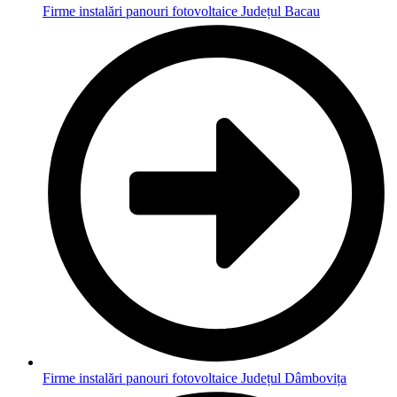
Firme instalări panouri fotovoltaice Județul Bacau
Firme instalări panouri fotovoltaice Județul Dâmbovița