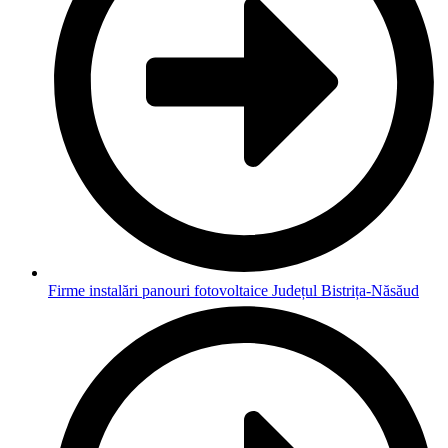
Firme instalări panouri fotovoltaice Județul Bistrița-Năsăud