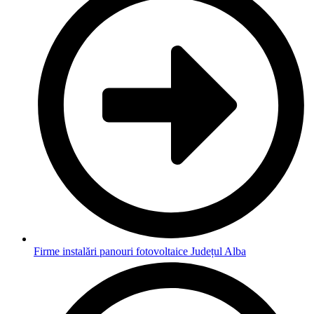
Firme instalări panouri fotovoltaice Județul Alba