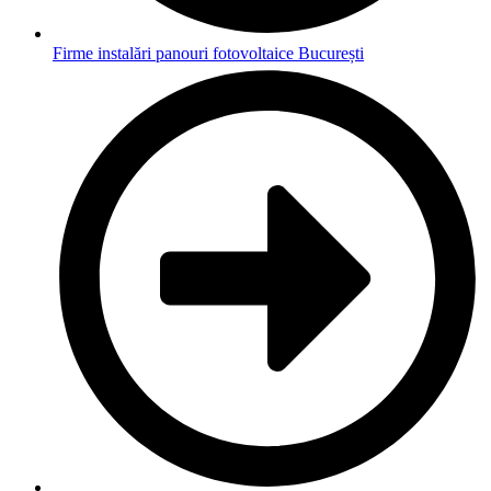
Firme instalări panouri fotovoltaice București