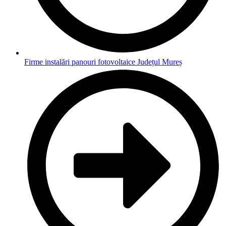
Firme instalări panouri fotovoltaice Județul Mureș