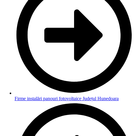
Firme instalări panouri fotovoltaice Județul Hunedoara