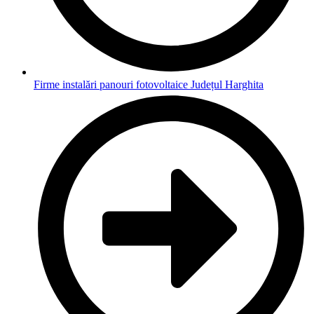
Firme instalări panouri fotovoltaice Județul Harghita