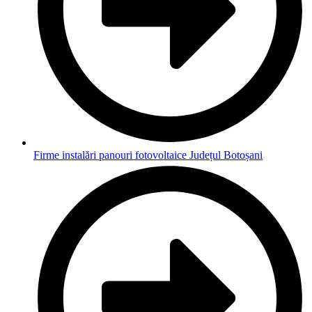
Firme instalări panouri fotovoltaice Județul Botoșani