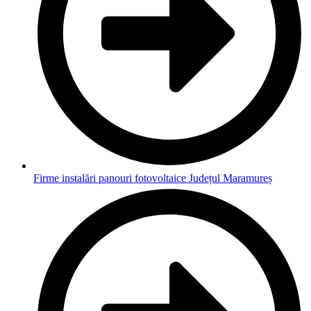
Firme instalări panouri fotovoltaice Județul Maramureș