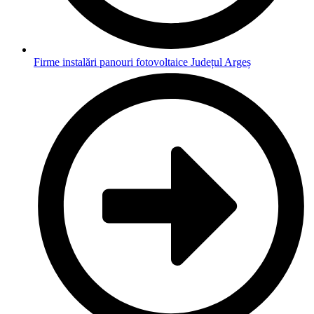
Firme instalări panouri fotovoltaice Județul Argeș