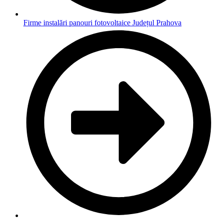
Firme instalări panouri fotovoltaice Județul Prahova