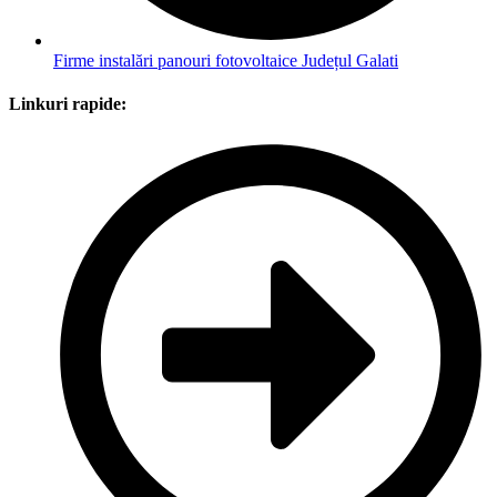
Firme instalări panouri fotovoltaice Județul Galati
Linkuri rapide: