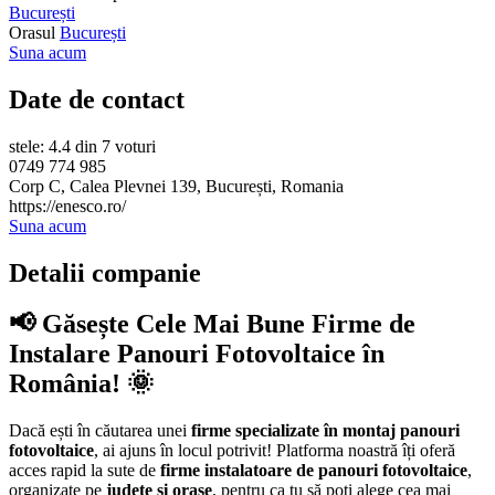
București
Orasul
București
Suna acum
Date de contact
stele: 4.4 din 7 voturi
0749 774 985
Corp C, Calea Plevnei 139, București, Romania
https://enesco.ro/
Suna acum
Detalii companie
📢 Găsește Cele Mai Bune Firme de
Instalare Panouri Fotovoltaice în
România! 🌞
Dacă ești în căutarea unei
firme specializate în montaj panouri
fotovoltaice
, ai ajuns în locul potrivit! Platforma noastră îți oferă
acces rapid la sute de
firme instalatoare de panouri fotovoltaice
,
organizate pe
județe și orașe
, pentru ca tu să poți alege cea mai