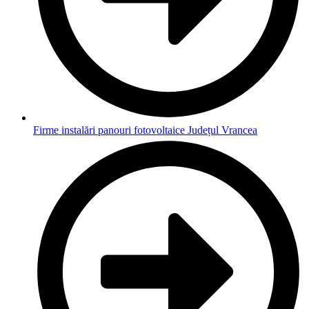
Firme instalări panouri fotovoltaice Județul Vrancea