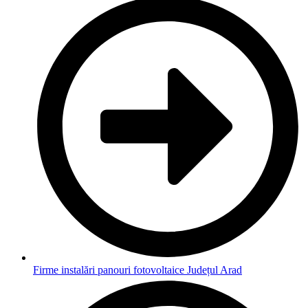
Firme instalări panouri fotovoltaice Județul Arad