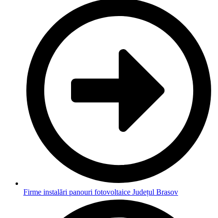
Firme instalări panouri fotovoltaice Județul Brasov