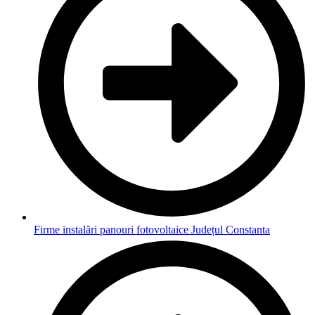
Firme instalări panouri fotovoltaice Județul Constanta