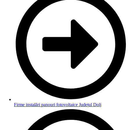
Firme instalări panouri fotovoltaice Județul Dolj