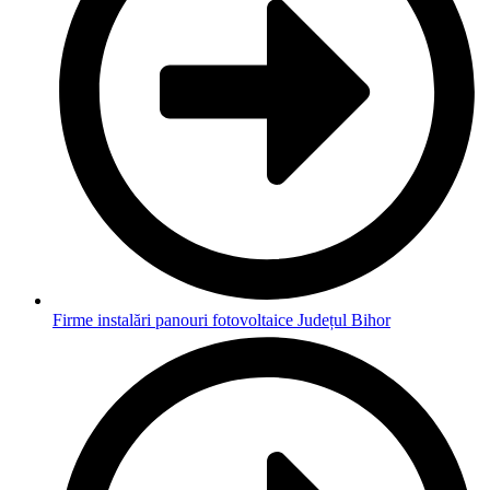
Firme instalări panouri fotovoltaice Județul Bihor