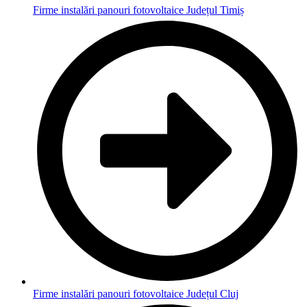
Firme instalări panouri fotovoltaice Județul Timiș
Firme instalări panouri fotovoltaice Județul Cluj