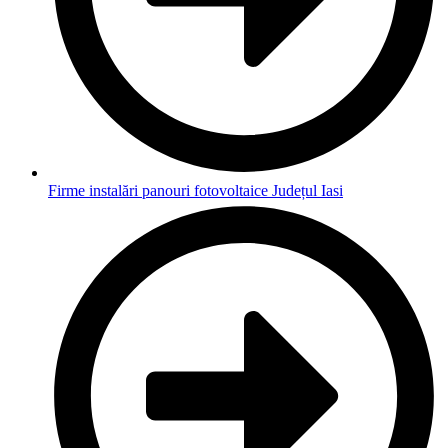
Firme instalări panouri fotovoltaice Județul Iasi