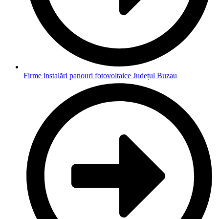
Firme instalări panouri fotovoltaice Județul Buzau