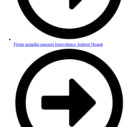
Firme instalări panouri fotovoltaice Județul Neamț