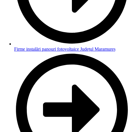
Firme instalări panouri fotovoltaice Județul Maramureș