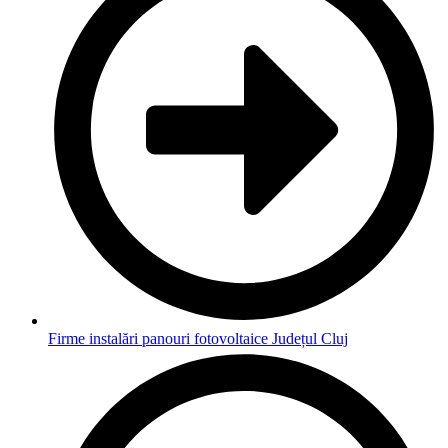
Firme instalări panouri fotovoltaice Județul Cluj