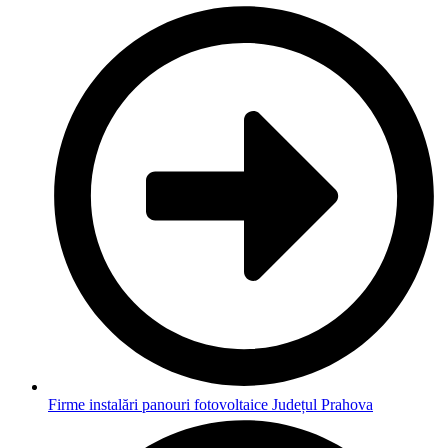
Firme instalări panouri fotovoltaice Județul Prahova