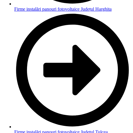
Firme instalări panouri fotovoltaice Județul Harghita
Firme instalări panouri fotovoltaice Județul Tulcea