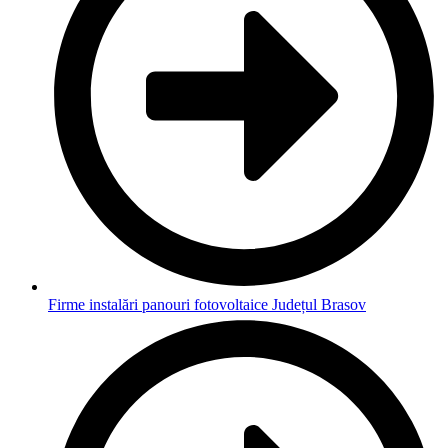
Firme instalări panouri fotovoltaice Județul Brasov