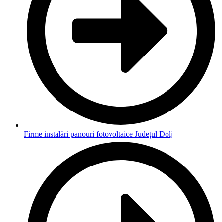
Firme instalări panouri fotovoltaice Județul Dolj