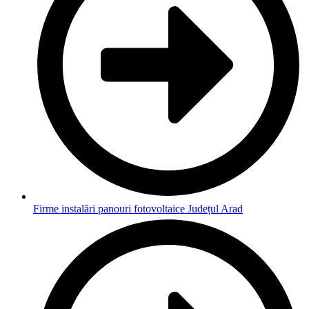
Firme instalări panouri fotovoltaice Județul Arad