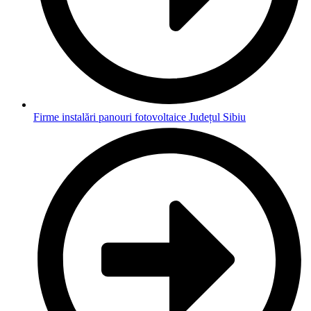
Firme instalări panouri fotovoltaice Județul Sibiu