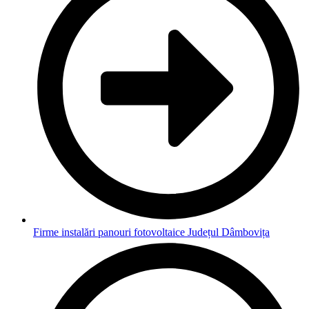
Firme instalări panouri fotovoltaice Județul Dâmbovița