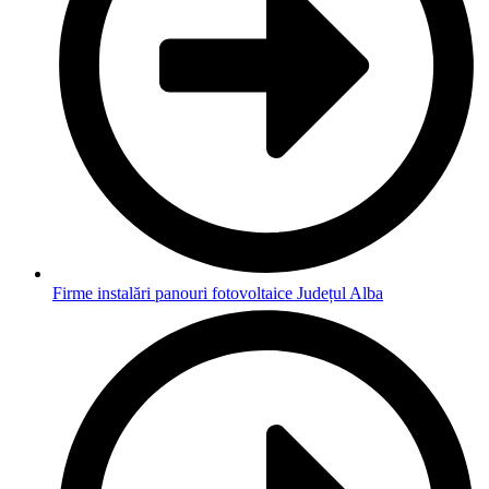
Firme instalări panouri fotovoltaice Județul Alba