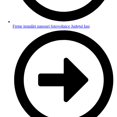
Firme instalări panouri fotovoltaice Județul Iasi