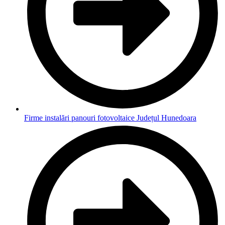
Firme instalări panouri fotovoltaice Județul Hunedoara