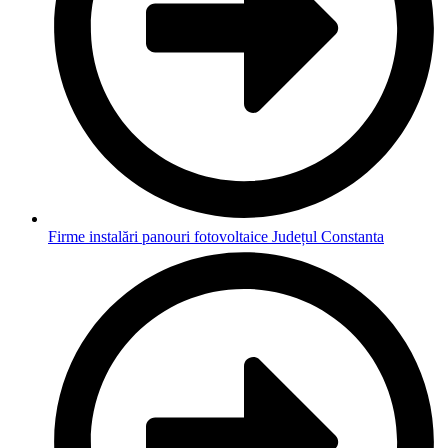
Firme instalări panouri fotovoltaice Județul Constanta