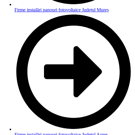
Firme instalări panouri fotovoltaice Județul Mureș
Firme instalări panouri fotovoltaice Județul Argeș