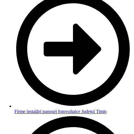
Firme instalări panouri fotovoltaice Județul Timiș