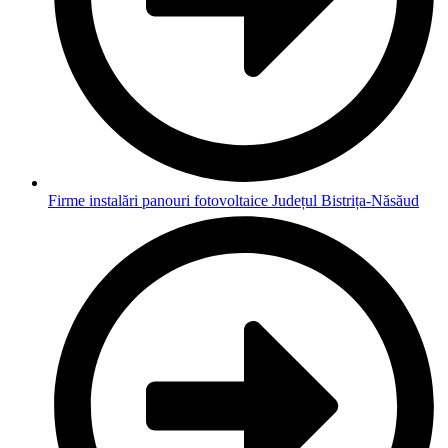
Firme instalări panouri fotovoltaice Județul Bistrița-Năsăud