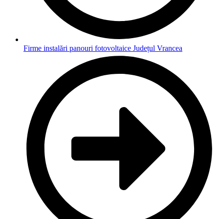
Firme instalări panouri fotovoltaice Județul Vrancea