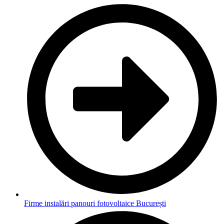
Firme instalări panouri fotovoltaice București