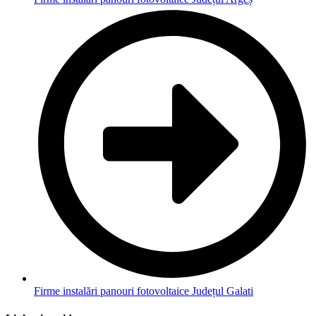
Firme instalări panouri fotovoltaice Județul Galati