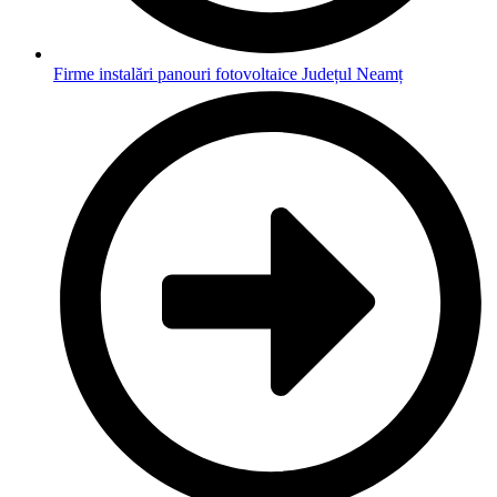
Firme instalări panouri fotovoltaice Județul Neamț