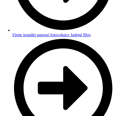
Firme instalări panouri fotovoltaice Județul Ilfov