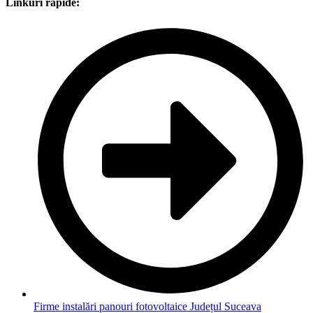
Linkuri rapide:
Firme instalări panouri fotovoltaice Județul Suceava