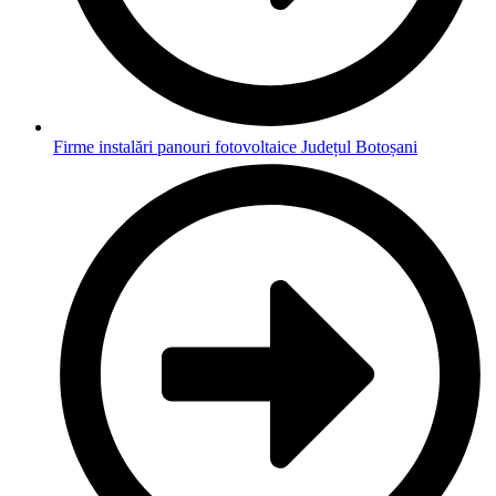
Firme instalări panouri fotovoltaice Județul Botoșani