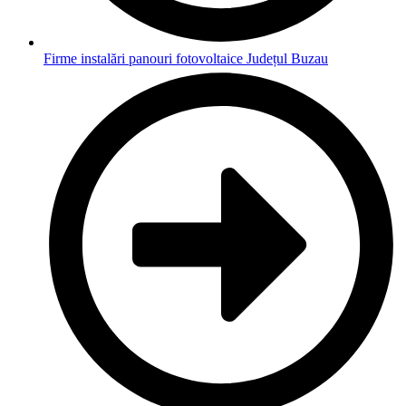
Firme instalări panouri fotovoltaice Județul Buzau