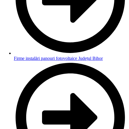
Firme instalări panouri fotovoltaice Județul Bihor