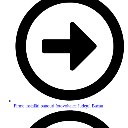
Firme instalări panouri fotovoltaice Județul Bacau