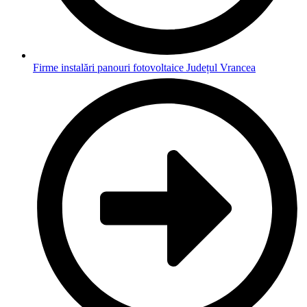
Firme instalări panouri fotovoltaice Județul Vrancea