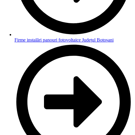
Firme instalări panouri fotovoltaice Județul Botoșani