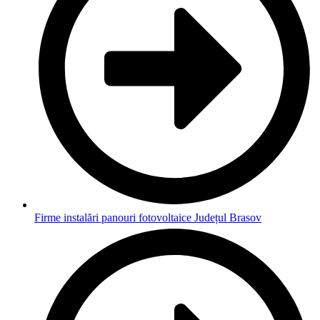
Firme instalări panouri fotovoltaice Județul Brasov