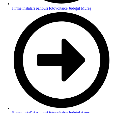
Firme instalări panouri fotovoltaice Județul Mureș
Firme instalări panouri fotovoltaice Județul Argeș