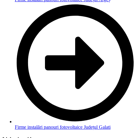
Firme instalări panouri fotovoltaice Județul Galati