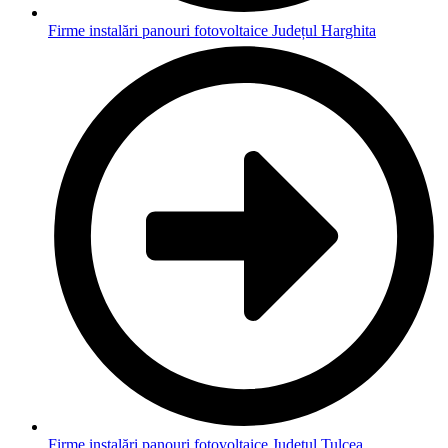
Firme instalări panouri fotovoltaice Județul Harghita
Firme instalări panouri fotovoltaice Județul Tulcea