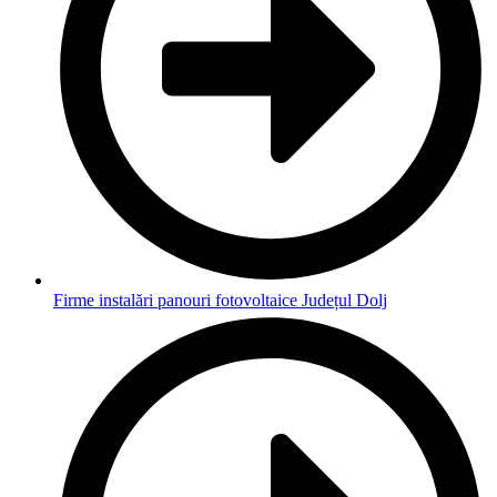
Firme instalări panouri fotovoltaice Județul Dolj