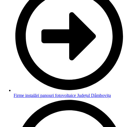
Firme instalări panouri fotovoltaice Județul Dâmbovița