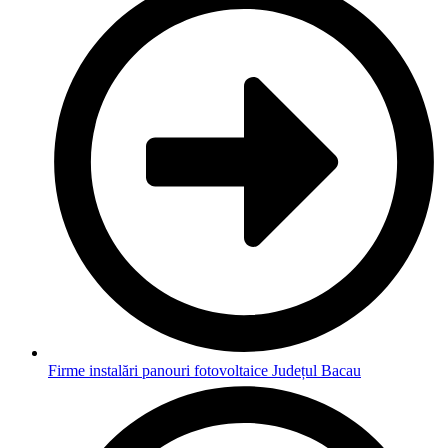
Firme instalări panouri fotovoltaice Județul Bacau