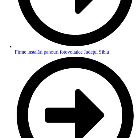
Firme instalări panouri fotovoltaice Județul Sibiu