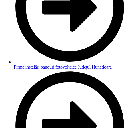
Firme instalări panouri fotovoltaice Județul Hunedoara