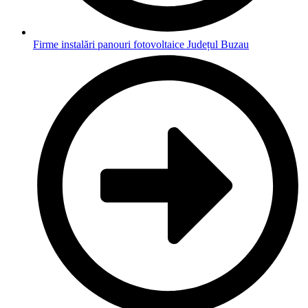
Firme instalări panouri fotovoltaice Județul Buzau