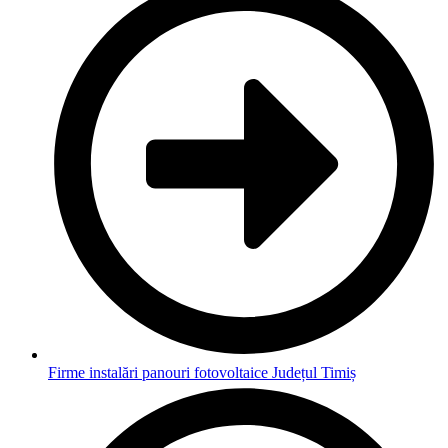
Firme instalări panouri fotovoltaice Județul Timiș