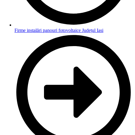
Firme instalări panouri fotovoltaice Județul Iasi