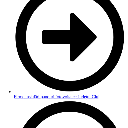
Firme instalări panouri fotovoltaice Județul Cluj