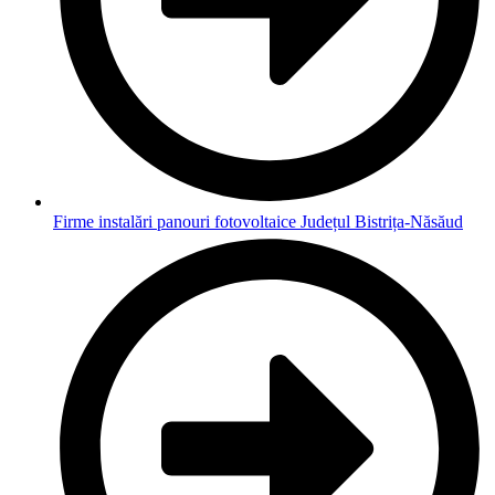
Firme instalări panouri fotovoltaice Județul Bistrița-Năsăud