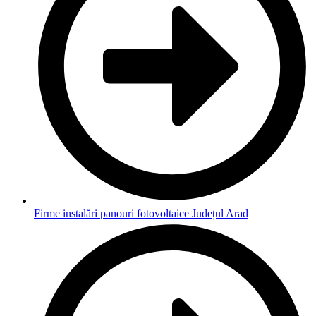
Firme instalări panouri fotovoltaice Județul Arad