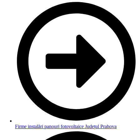
Firme instalări panouri fotovoltaice Județul Prahova