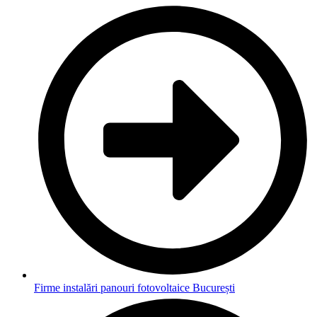
Firme instalări panouri fotovoltaice București