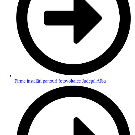
Firme instalări panouri fotovoltaice Județul Alba