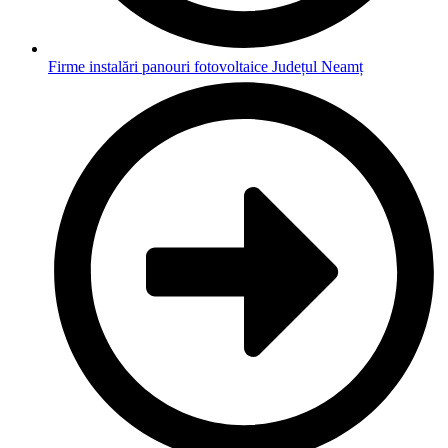
Firme instalări panouri fotovoltaice Județul Neamț