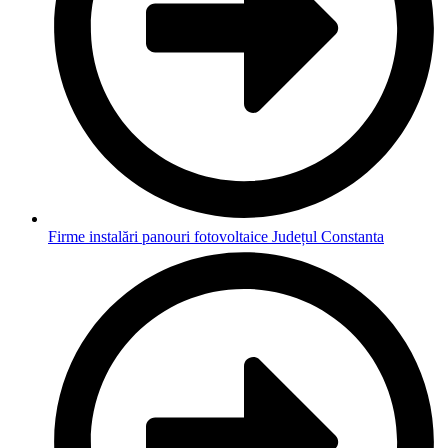
Firme instalări panouri fotovoltaice Județul Constanta