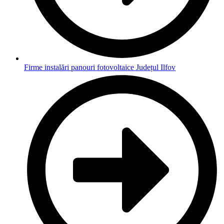
Firme instalări panouri fotovoltaice Județul Ilfov