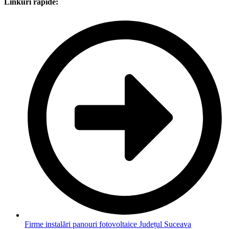
Linkuri rapide:
Firme instalări panouri fotovoltaice Județul Suceava