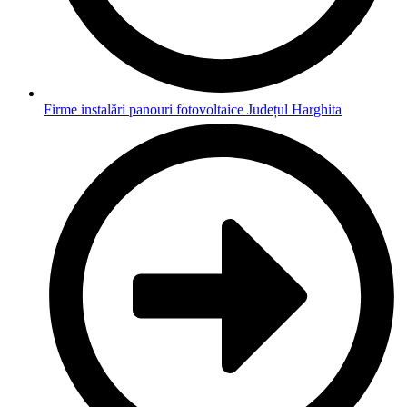
Firme instalări panouri fotovoltaice Județul Harghita