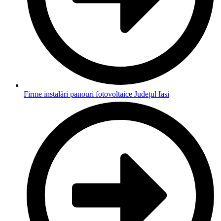
Firme instalări panouri fotovoltaice Județul Iasi