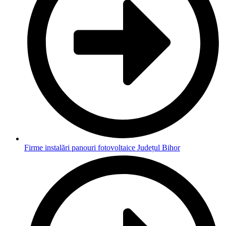
Firme instalări panouri fotovoltaice Județul Bihor