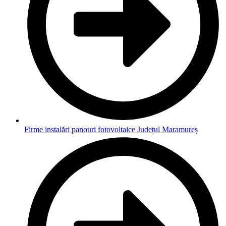
Firme instalări panouri fotovoltaice Județul Maramureș