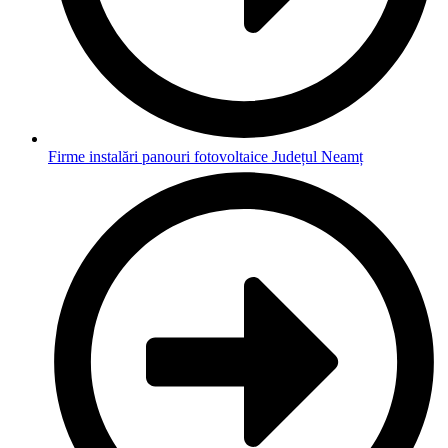
Firme instalări panouri fotovoltaice Județul Neamț