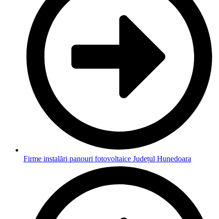
Firme instalări panouri fotovoltaice Județul Hunedoara