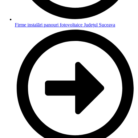
Firme instalări panouri fotovoltaice Județul Suceava