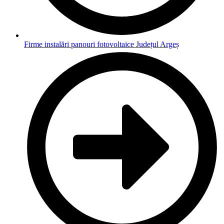
Firme instalări panouri fotovoltaice Județul Argeș