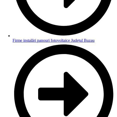
Firme instalări panouri fotovoltaice Județul Buzau