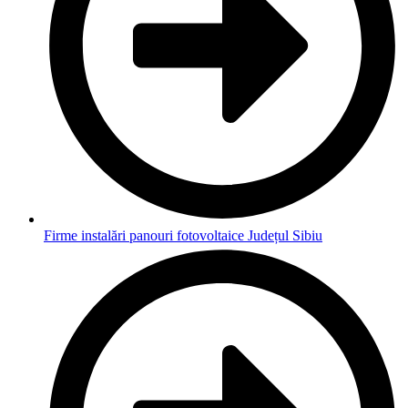
Firme instalări panouri fotovoltaice Județul Sibiu