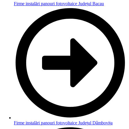
Firme instalări panouri fotovoltaice Județul Bacau
Firme instalări panouri fotovoltaice Județul Dâmbovița