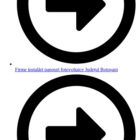
Firme instalări panouri fotovoltaice Județul Botoșani