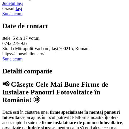
Județul Iași
Orasul
Iași
Suna acum
Date de contact
stele: 5 din 17 voturi
0742 279 937
Strada Mitropolit Varlaam, Iași 700215, Romania
https://elonsolutions.ro/
Suna acum
Detalii companie
📢 Găsește Cele Mai Bune Firme de
Instalare Panouri Fotovoltaice în
România! 🌞
Dacă ești în căutarea unei
firme specializate în montaj panouri
fotovoltaice
, ai ajuns în locul potrivit! Platforma noastră îți oferă
acces rapid la sute de
firme instalatoare de panouri fotovoltaice
,
organizate pe
județe și orașe
, pentru ca tu să poți alege cea mai