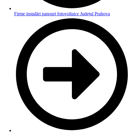
Firme instalări panouri fotovoltaice Județul Prahova