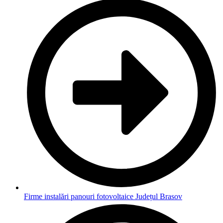
Firme instalări panouri fotovoltaice Județul Brasov