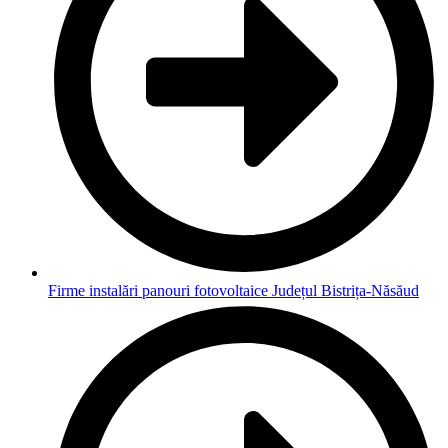
Firme instalări panouri fotovoltaice Județul Bistrița-Năsăud