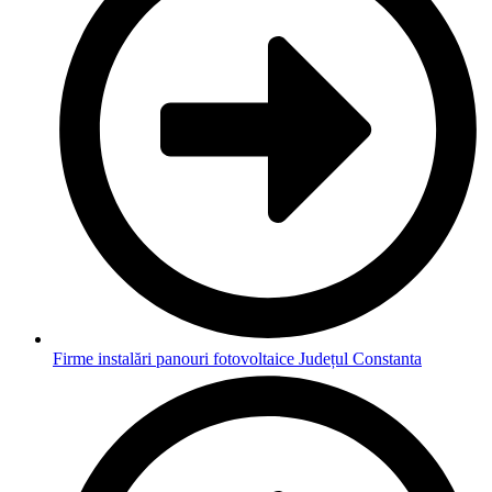
Firme instalări panouri fotovoltaice Județul Constanta