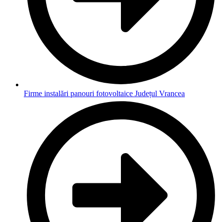
Firme instalări panouri fotovoltaice Județul Vrancea