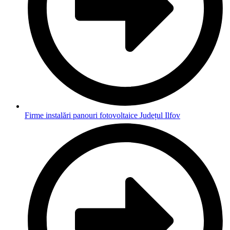
Firme instalări panouri fotovoltaice Județul Ilfov