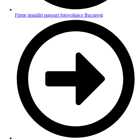
Firme instalări panouri fotovoltaice București