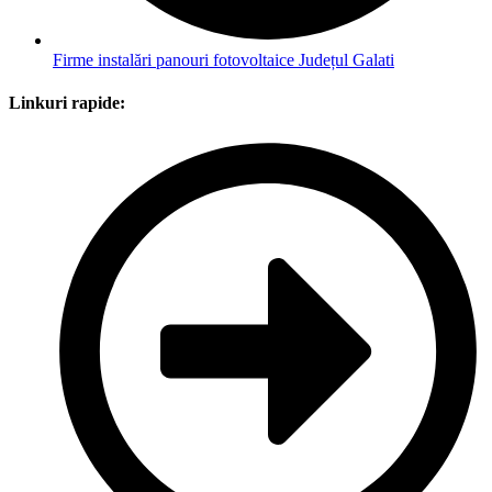
Firme instalări panouri fotovoltaice Județul Galati
Linkuri rapide: