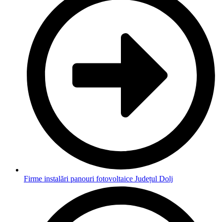
Firme instalări panouri fotovoltaice Județul Dolj