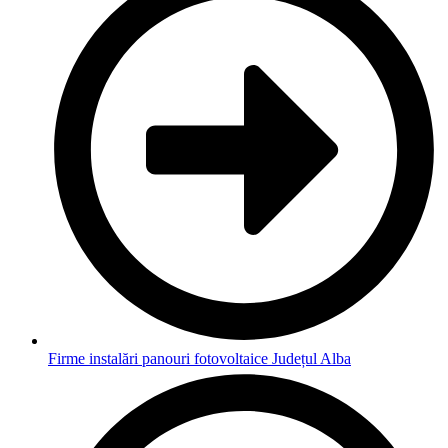
Firme instalări panouri fotovoltaice Județul Alba