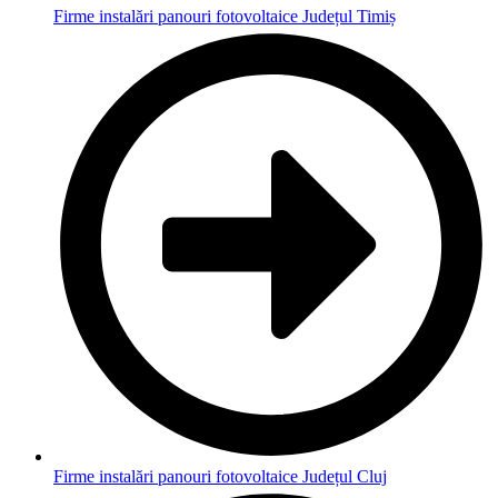
Firme instalări panouri fotovoltaice Județul Timiș
Firme instalări panouri fotovoltaice Județul Cluj