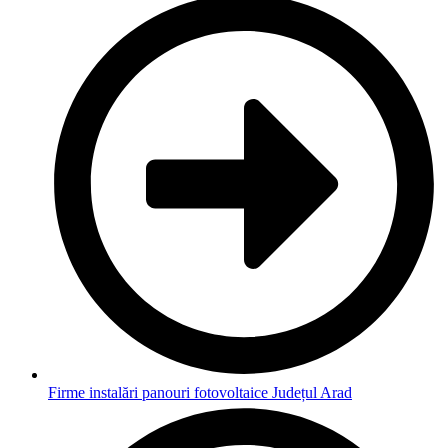
Firme instalări panouri fotovoltaice Județul Arad