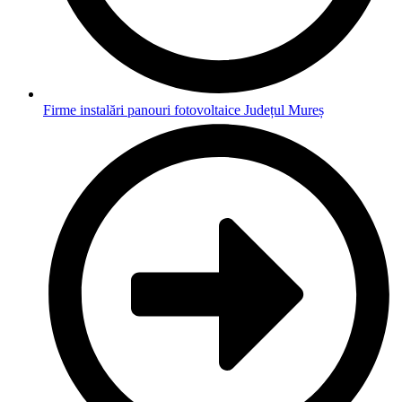
Firme instalări panouri fotovoltaice Județul Mureș