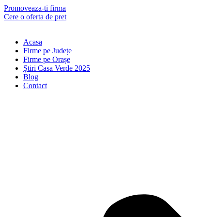
Skip
Promoveaza-ti firma
to
Cere o oferta de pret
content
Acasa
Firme pe Județe
Firme pe Orașe
Știri Casa Verde 2025
Blog
Contact