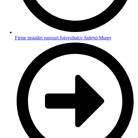
Firme instalări panouri fotovoltaice Județul Mureș