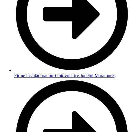
Firme instalări panouri fotovoltaice Județul Maramureș