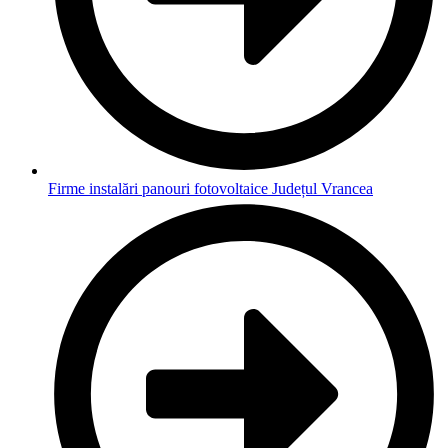
Firme instalări panouri fotovoltaice Județul Vrancea