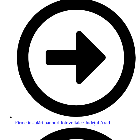
Firme instalări panouri fotovoltaice Județul Arad