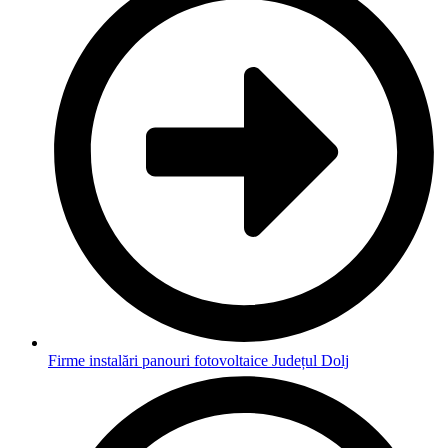
Firme instalări panouri fotovoltaice Județul Dolj