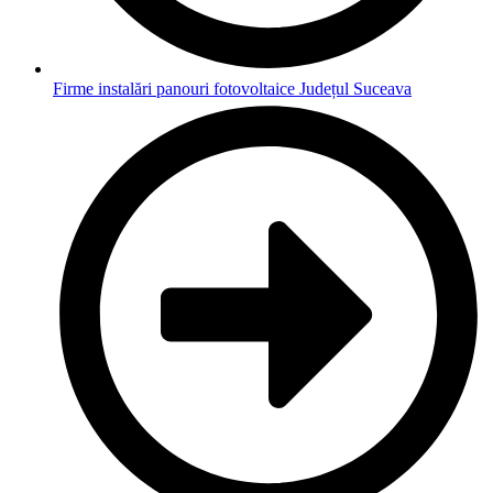
Firme instalări panouri fotovoltaice Județul Suceava