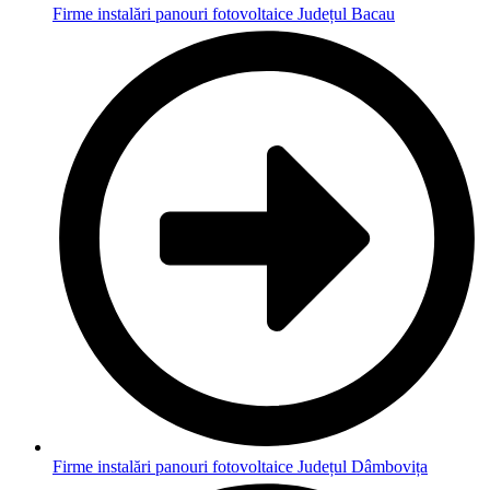
Firme instalări panouri fotovoltaice Județul Bacau
Firme instalări panouri fotovoltaice Județul Dâmbovița