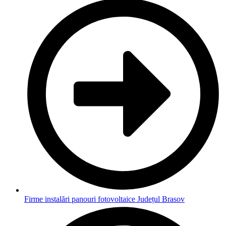
Firme instalări panouri fotovoltaice Județul Brasov