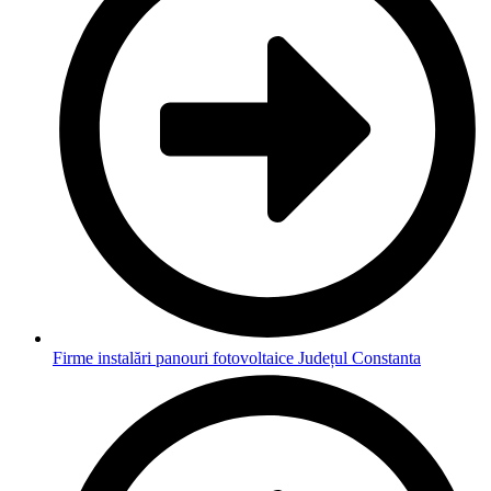
Firme instalări panouri fotovoltaice Județul Constanta