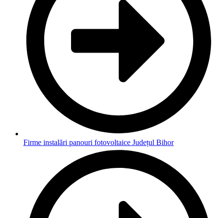
Firme instalări panouri fotovoltaice Județul Bihor