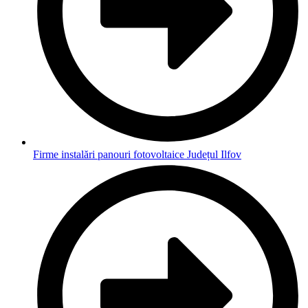
Firme instalări panouri fotovoltaice Județul Ilfov