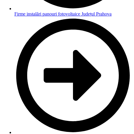
Firme instalări panouri fotovoltaice Județul Prahova