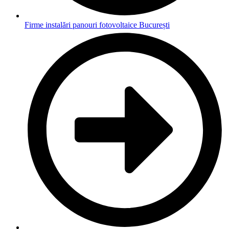
Firme instalări panouri fotovoltaice București