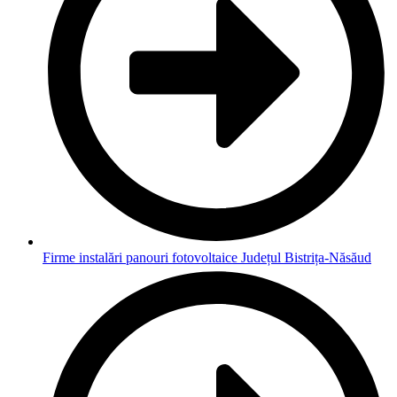
Firme instalări panouri fotovoltaice Județul Bistrița-Năsăud