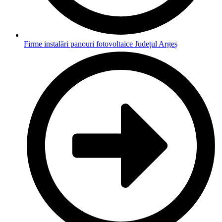
Firme instalări panouri fotovoltaice Județul Argeș