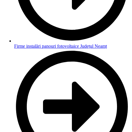
Firme instalări panouri fotovoltaice Județul Neamț