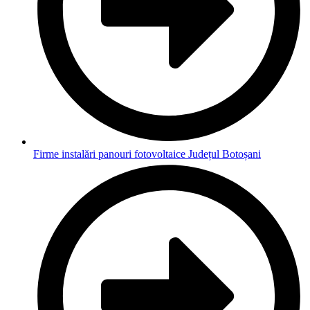
Firme instalări panouri fotovoltaice Județul Botoșani