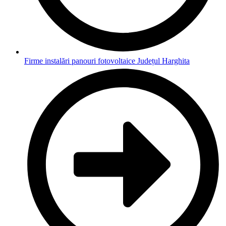
Firme instalări panouri fotovoltaice Județul Harghita