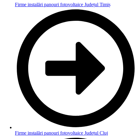
Firme instalări panouri fotovoltaice Județul Timiș
Firme instalări panouri fotovoltaice Județul Cluj