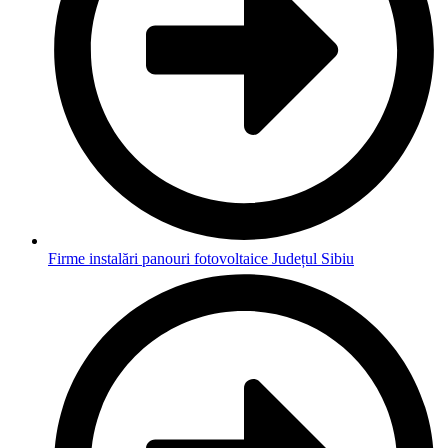
Firme instalări panouri fotovoltaice Județul Sibiu