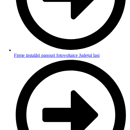
Firme instalări panouri fotovoltaice Județul Iasi