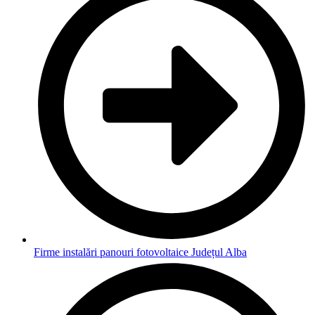
Firme instalări panouri fotovoltaice Județul Alba