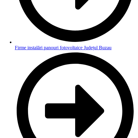
Firme instalări panouri fotovoltaice Județul Buzau