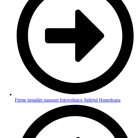
Firme instalări panouri fotovoltaice Județul Hunedoara