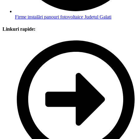
Firme instalări panouri fotovoltaice Județul Galati
Linkuri rapide: