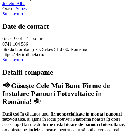
Județul Alba
Orasul
Sebeș
Suna acum
Date de contact
stele: 3.9 din 12 voturi
0741 104 586
Strada Dorobanți 75, Sebeș 515800, Romania
https://electrotimeia.ro/
Suna acum
Detalii companie
📢 Găsește Cele Mai Bune Firme de
Instalare Panouri Fotovoltaice în
România! 🌞
Dacă ești în căutarea unei
firme specializate în montaj panouri
fotovoltaice
, ai ajuns în locul potrivit! Platforma noastră îți oferă
acces rapid la sute de
firme instalatoare de panouri fotovoltaice
,
organizate pe
județe și orașe
, pentru ca tu să poți alege cea mai