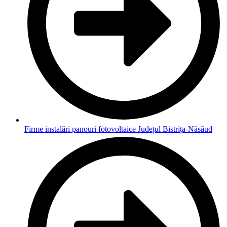
Firme instalări panouri fotovoltaice Județul Bistrița-Năsăud