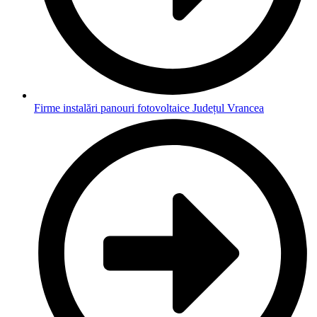
Firme instalări panouri fotovoltaice Județul Vrancea