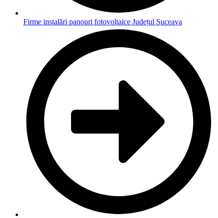
Firme instalări panouri fotovoltaice Județul Suceava