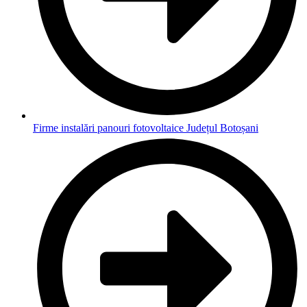
Firme instalări panouri fotovoltaice Județul Botoșani