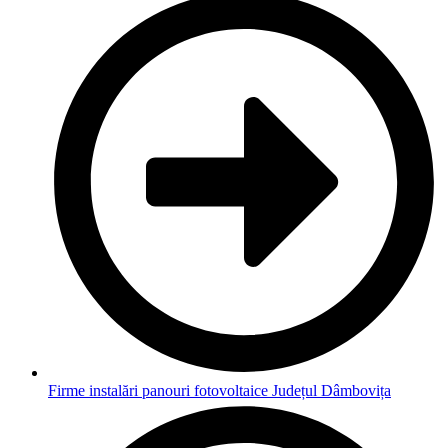
Firme instalări panouri fotovoltaice Județul Dâmbovița