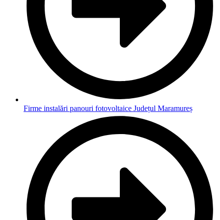
Firme instalări panouri fotovoltaice Județul Maramureș