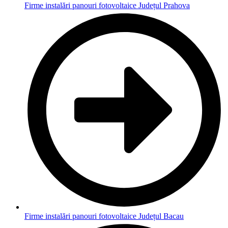
Firme instalări panouri fotovoltaice Județul Prahova
Firme instalări panouri fotovoltaice Județul Bacau