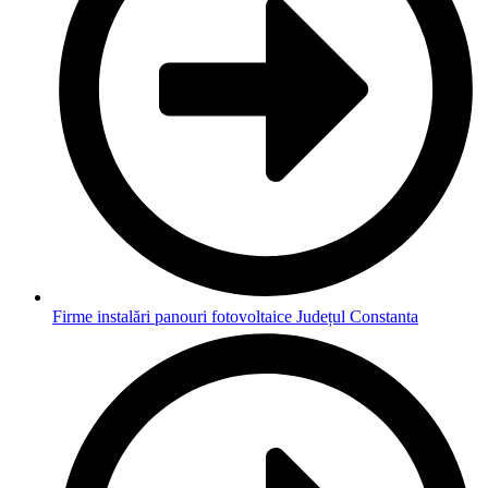
Firme instalări panouri fotovoltaice Județul Constanta