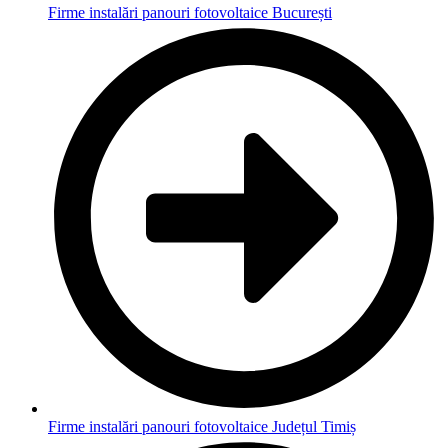
Firme instalări panouri fotovoltaice București
Firme instalări panouri fotovoltaice Județul Timiș