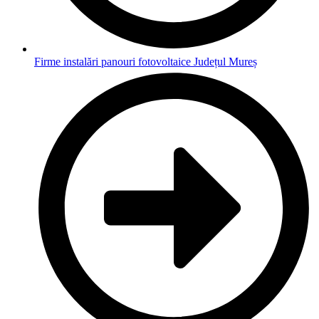
Firme instalări panouri fotovoltaice Județul Mureș