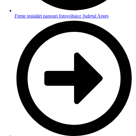
Firme instalări panouri fotovoltaice Județul Argeș