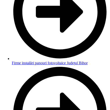
Firme instalări panouri fotovoltaice Județul Bihor