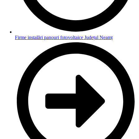
Firme instalări panouri fotovoltaice Județul Neamț