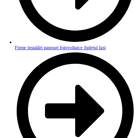
Firme instalări panouri fotovoltaice Județul Iasi