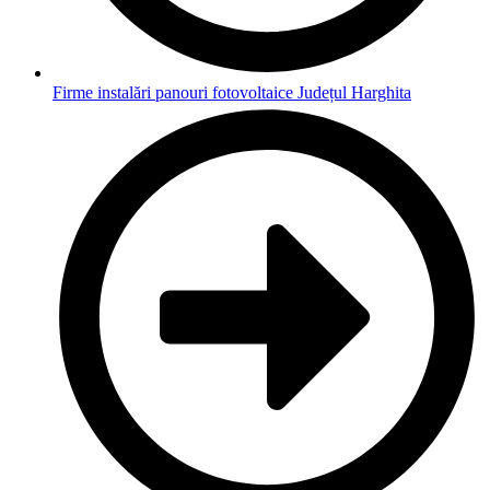
Firme instalări panouri fotovoltaice Județul Harghita