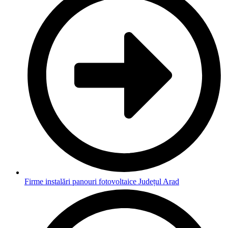
Firme instalări panouri fotovoltaice Județul Arad