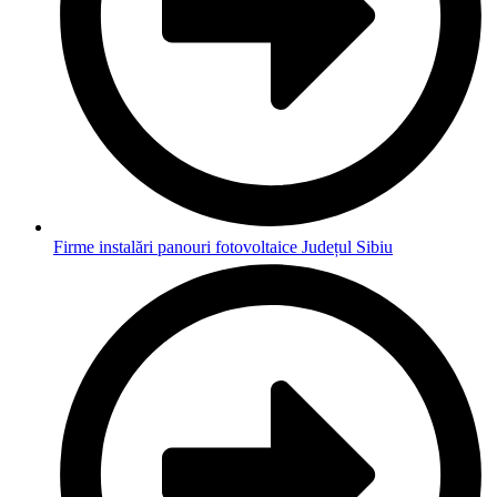
Firme instalări panouri fotovoltaice Județul Sibiu