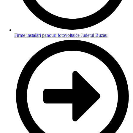
Firme instalări panouri fotovoltaice Județul Buzau