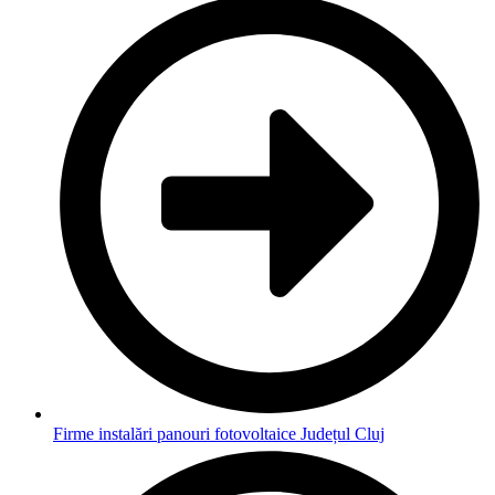
Firme instalări panouri fotovoltaice Județul Cluj