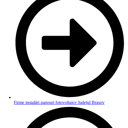
Firme instalări panouri fotovoltaice Județul Brasov