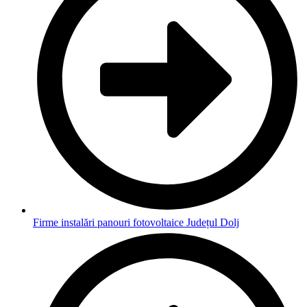
Firme instalări panouri fotovoltaice Județul Dolj