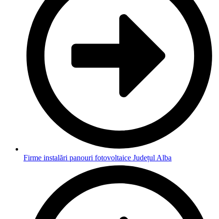
Firme instalări panouri fotovoltaice Județul Alba