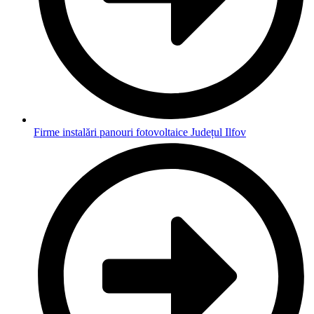
Firme instalări panouri fotovoltaice Județul Ilfov