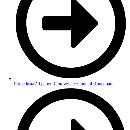
Firme instalări panouri fotovoltaice Județul Hunedoara