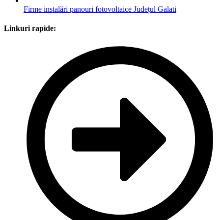
Firme instalări panouri fotovoltaice Județul Galati
Linkuri rapide: