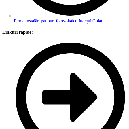
Firme instalări panouri fotovoltaice Județul Galati
Linkuri rapide: