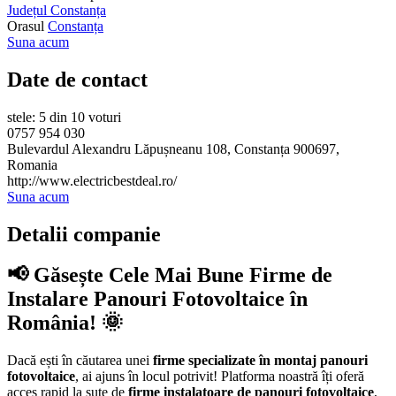
Județul Constanța
Orasul
Constanța
Suna acum
Date de contact
stele: 5 din 10 voturi
0757 954 030
Bulevardul Alexandru Lăpușneanu 108, Constanța 900697,
Romania
http://www.electricbestdeal.ro/
Suna acum
Detalii companie
📢 Găsește Cele Mai Bune Firme de
Instalare Panouri Fotovoltaice în
România! 🌞
Dacă ești în căutarea unei
firme specializate în montaj panouri
fotovoltaice
, ai ajuns în locul potrivit! Platforma noastră îți oferă
acces rapid la sute de
firme instalatoare de panouri fotovoltaice
,