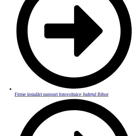
Firme instalări panouri fotovoltaice Județul Bihor