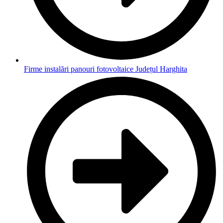
Firme instalări panouri fotovoltaice Județul Harghita