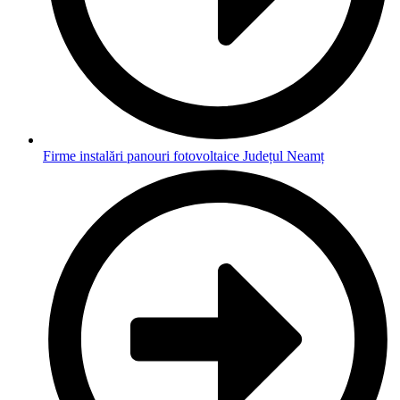
Firme instalări panouri fotovoltaice Județul Neamț