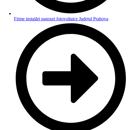
Firme instalări panouri fotovoltaice Județul Prahova