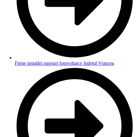
Firme instalări panouri fotovoltaice Județul Vrancea