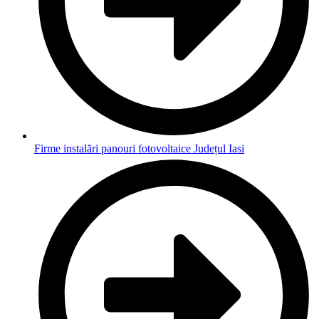
Firme instalări panouri fotovoltaice Județul Iasi