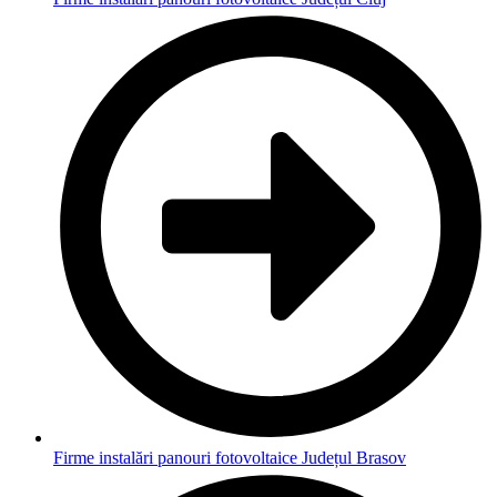
Firme instalări panouri fotovoltaice Județul Brasov