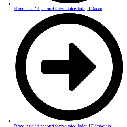
Firme instalări panouri fotovoltaice Județul Bacau
Firme instalări panouri fotovoltaice Județul Dâmbovița