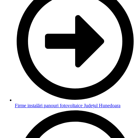
Firme instalări panouri fotovoltaice Județul Hunedoara