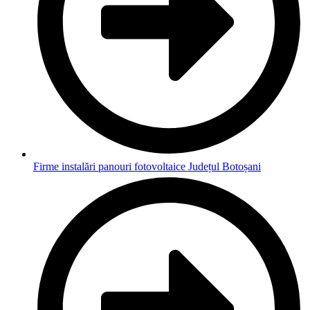
Firme instalări panouri fotovoltaice Județul Botoșani