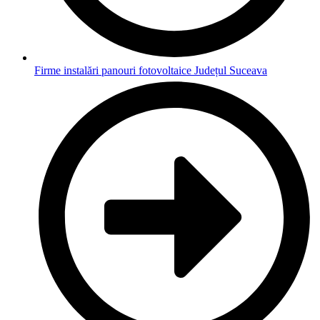
Firme instalări panouri fotovoltaice Județul Suceava