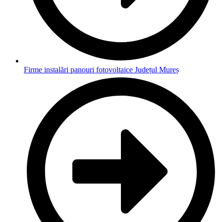
Firme instalări panouri fotovoltaice Județul Mureș