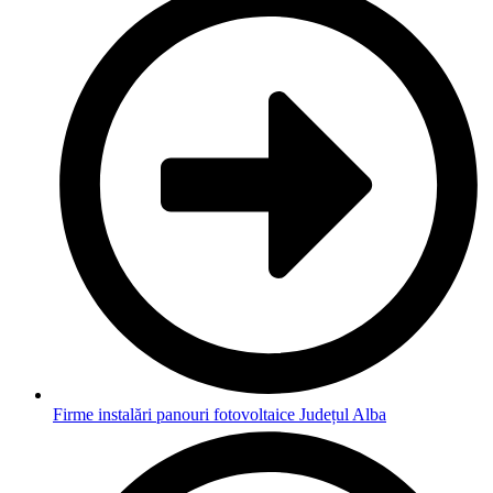
Firme instalări panouri fotovoltaice Județul Alba