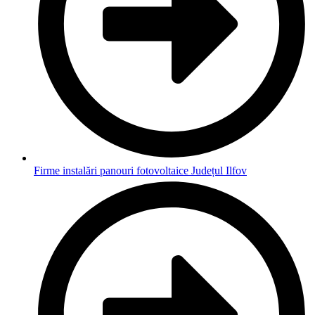
Firme instalări panouri fotovoltaice Județul Ilfov