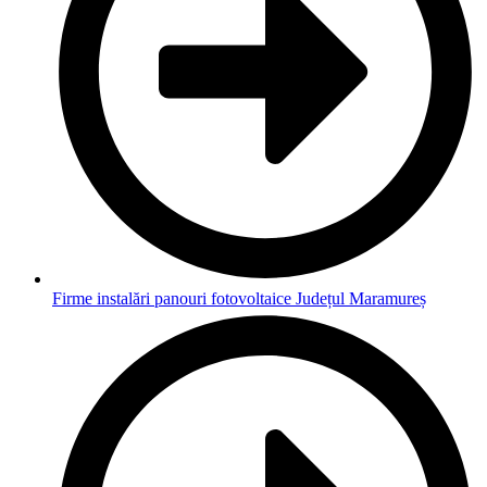
Firme instalări panouri fotovoltaice Județul Maramureș