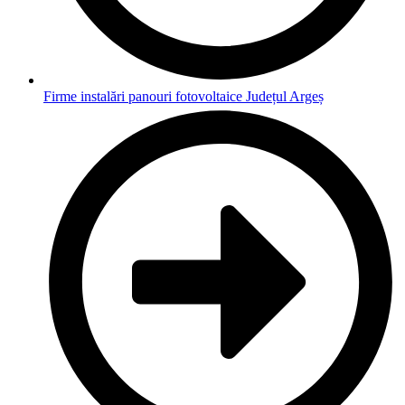
Firme instalări panouri fotovoltaice Județul Argeș