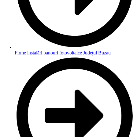
Firme instalări panouri fotovoltaice Județul Buzau