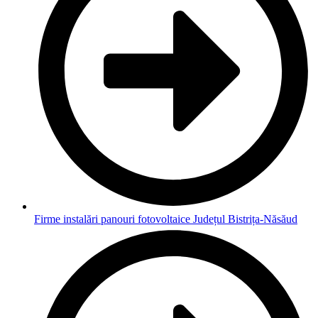
Firme instalări panouri fotovoltaice Județul Bistrița-Năsăud