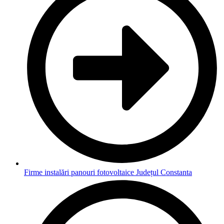
Firme instalări panouri fotovoltaice Județul Constanta