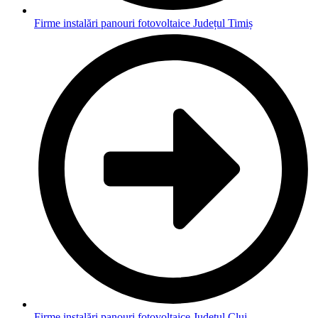
Firme instalări panouri fotovoltaice Județul Timiș
Firme instalări panouri fotovoltaice Județul Cluj