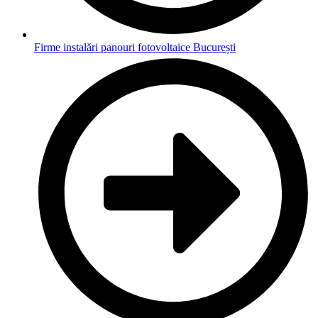
Firme instalări panouri fotovoltaice București