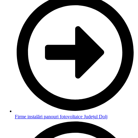
Firme instalări panouri fotovoltaice Județul Dolj