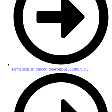
Firme instalări panouri fotovoltaice Județul Sibiu