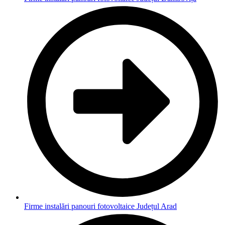
Firme instalări panouri fotovoltaice Județul Arad