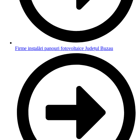
Firme instalări panouri fotovoltaice Județul Buzau