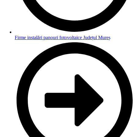
Firme instalări panouri fotovoltaice Județul Mureș