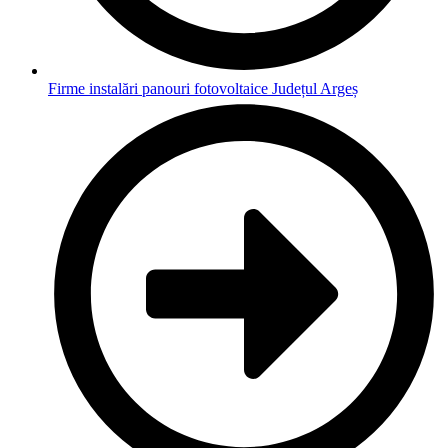
Firme instalări panouri fotovoltaice Județul Argeș