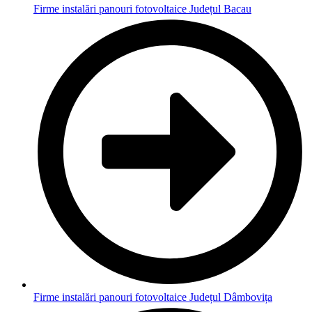
Firme instalări panouri fotovoltaice Județul Bacau
Firme instalări panouri fotovoltaice Județul Dâmbovița