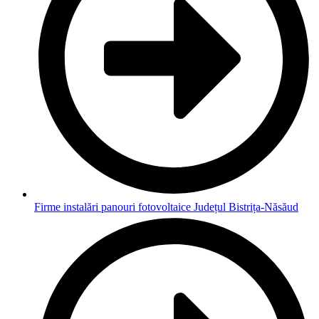
Firme instalări panouri fotovoltaice Județul Bistrița-Năsăud