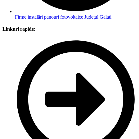
Firme instalări panouri fotovoltaice Județul Galati
Linkuri rapide: