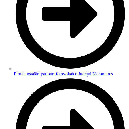
Firme instalări panouri fotovoltaice Județul Maramureș