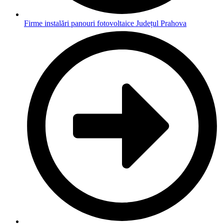
Firme instalări panouri fotovoltaice Județul Prahova