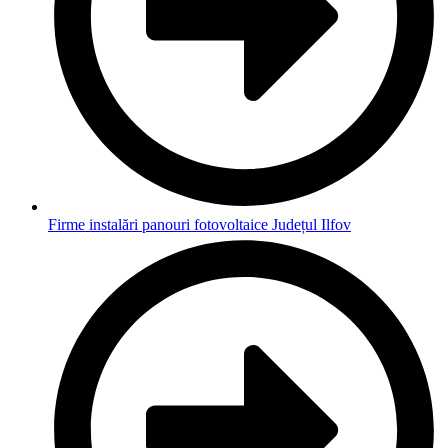
Firme instalări panouri fotovoltaice Județul Ilfov