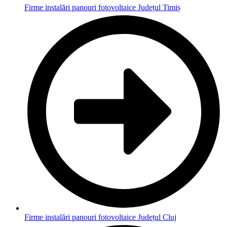
Firme instalări panouri fotovoltaice Județul Timiș
Firme instalări panouri fotovoltaice Județul Cluj