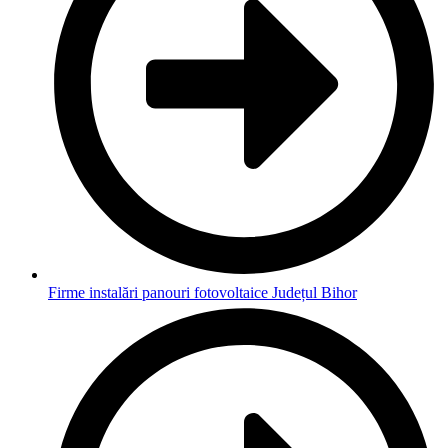
Firme instalări panouri fotovoltaice Județul Bihor