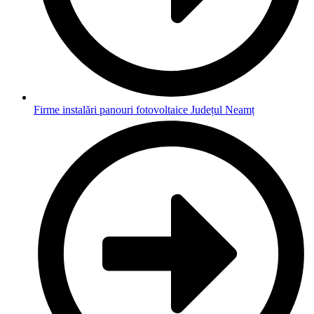
Firme instalări panouri fotovoltaice Județul Neamț