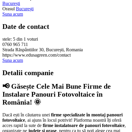
București
Orasul
București
Suna acum
Date de contact
stele: 5 din 1 voturi
0760 965 711
Strada Răspântiilor 30, București, Romania
https://www.edusagreen.com/contact
Suna acum
Detalii companie
📢 Găsește Cele Mai Bune Firme de
Instalare Panouri Fotovoltaice în
România! 🌞
Dacă ești în căutarea unei
firme specializate în montaj panouri
fotovoltaice
, ai ajuns în locul potrivit! Platforma noastră îți oferă
acces rapid la sute de
firme instalatoare de panouri fotovoltaice
,
organizate pe
județe și orașe
, pentru ca tu să poți alege cea mai