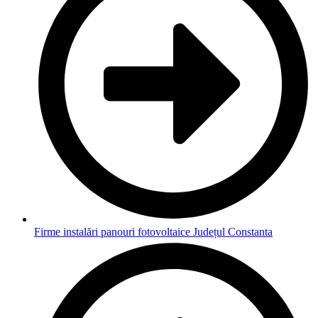
Firme instalări panouri fotovoltaice Județul Constanta