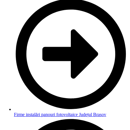
Firme instalări panouri fotovoltaice Județul Brasov