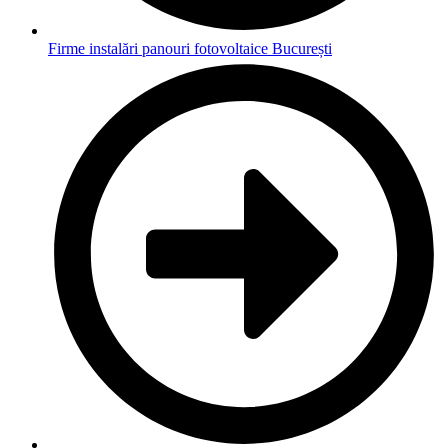
Firme instalări panouri fotovoltaice București