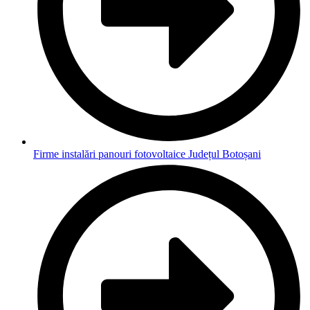
Firme instalări panouri fotovoltaice Județul Botoșani