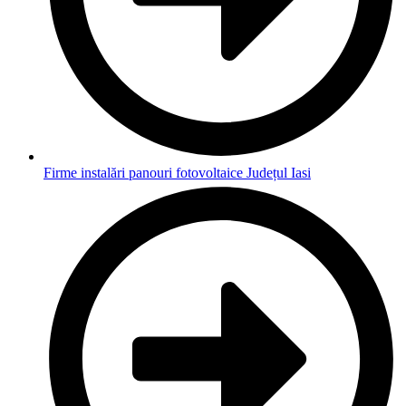
Firme instalări panouri fotovoltaice Județul Iasi