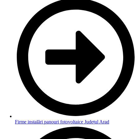
Firme instalări panouri fotovoltaice Județul Arad