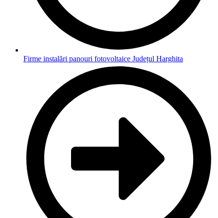
Firme instalări panouri fotovoltaice Județul Harghita