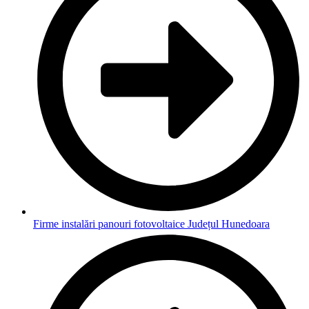
Firme instalări panouri fotovoltaice Județul Hunedoara