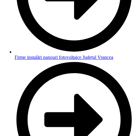
Firme instalări panouri fotovoltaice Județul Vrancea