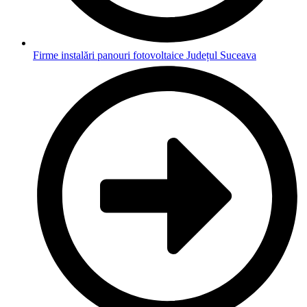
Firme instalări panouri fotovoltaice Județul Suceava