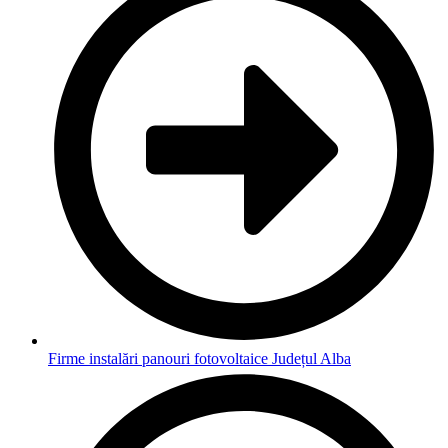
Firme instalări panouri fotovoltaice Județul Alba