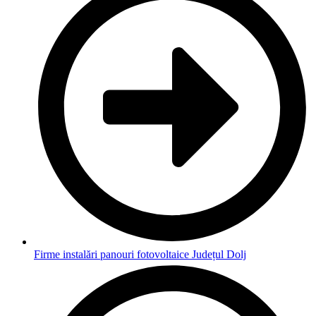
Firme instalări panouri fotovoltaice Județul Dolj