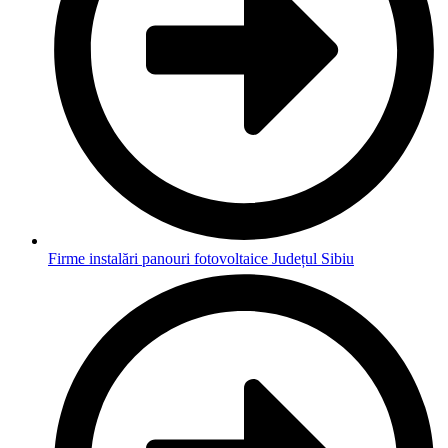
Firme instalări panouri fotovoltaice Județul Sibiu