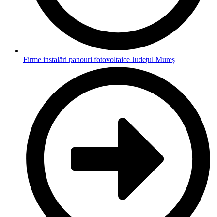
Firme instalări panouri fotovoltaice Județul Mureș