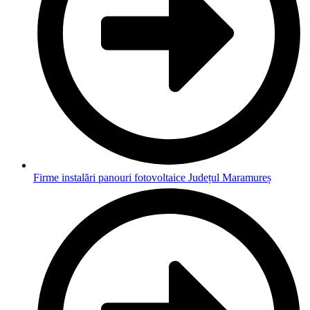
Firme instalări panouri fotovoltaice Județul Maramureș