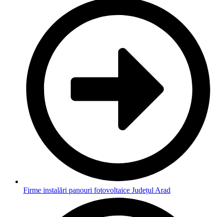
Firme instalări panouri fotovoltaice Județul Arad