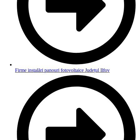
Firme instalări panouri fotovoltaice Județul Ilfov