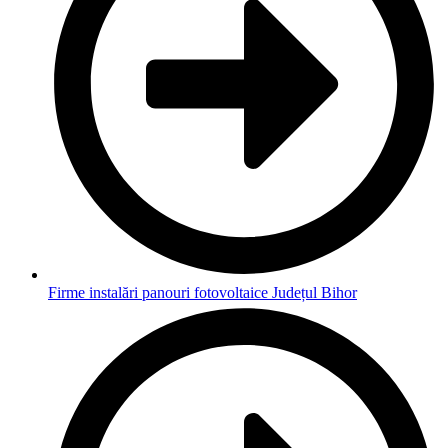
Firme instalări panouri fotovoltaice Județul Bihor