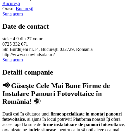
București
Orasul
București
Suna acum
Date de contact
stele: 4.9 din 27 voturi
0725 332 071
Str. Burdujeni nr.14, București 032729, Romania
http://www.ecowindsolar.ro/
Suna acum
Detalii companie
📢 Găsește Cele Mai Bune Firme de
Instalare Panouri Fotovoltaice în
România! 🌞
Dacă ești în căutarea unei
firme specializate în montaj panouri
fotovoltaice
, ai ajuns în locul potrivit! Platforma noastră îți oferă
acces rapid la sute de
firme instalatoare de panouri fotovoltaice
,
organizate pe
județe și orașe
, pentru ca tu să poți alege cea mai