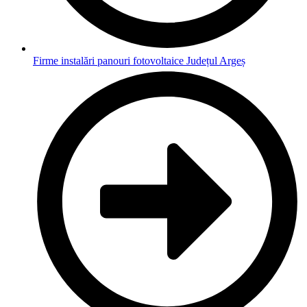
Firme instalări panouri fotovoltaice Județul Argeș