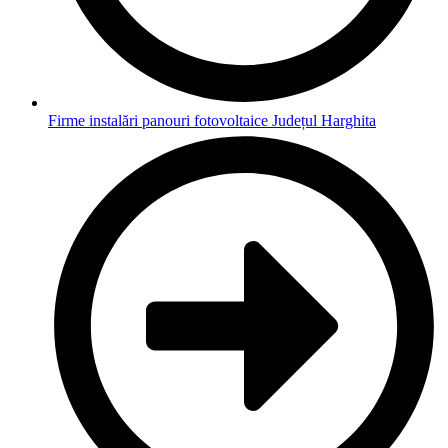
Firme instalări panouri fotovoltaice Județul Harghita