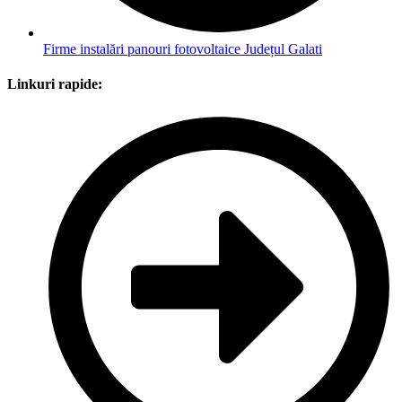
Firme instalări panouri fotovoltaice Județul Galati
Linkuri rapide: