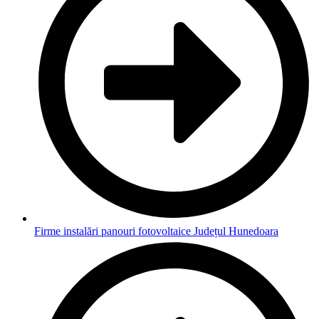
Firme instalări panouri fotovoltaice Județul Hunedoara