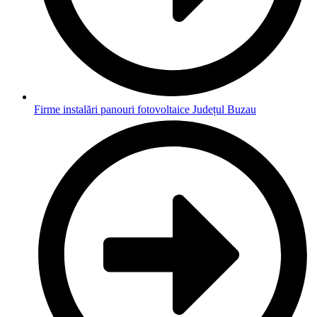
Firme instalări panouri fotovoltaice Județul Buzau