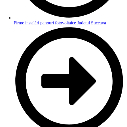
Firme instalări panouri fotovoltaice Județul Suceava