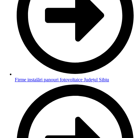
Firme instalări panouri fotovoltaice Județul Sibiu