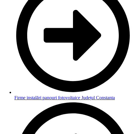
Firme instalări panouri fotovoltaice Județul Constanta