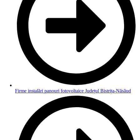
Firme instalări panouri fotovoltaice Județul Bistrița-Năsăud