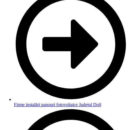
Firme instalări panouri fotovoltaice Județul Dolj