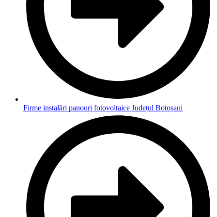
Firme instalări panouri fotovoltaice Județul Botoșani