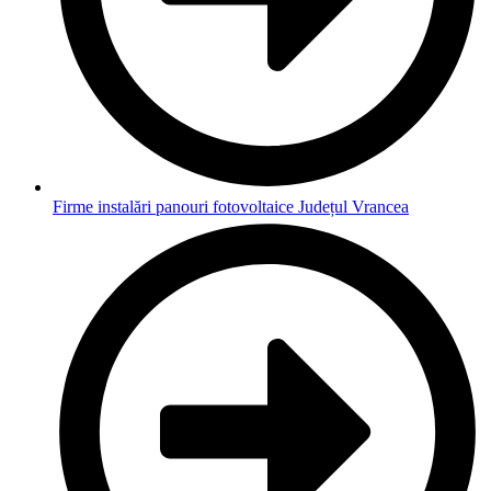
Firme instalări panouri fotovoltaice Județul Vrancea