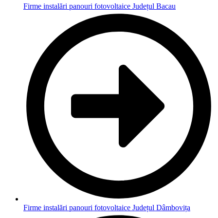
Firme instalări panouri fotovoltaice Județul Bacau
Firme instalări panouri fotovoltaice Județul Dâmbovița