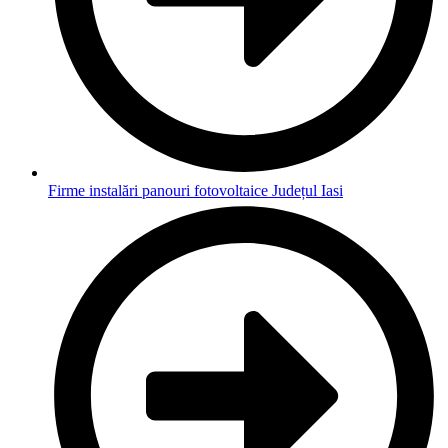
Firme instalări panouri fotovoltaice Județul Iasi