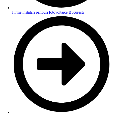
Firme instalări panouri fotovoltaice București