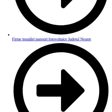
Firme instalări panouri fotovoltaice Județul Neamț