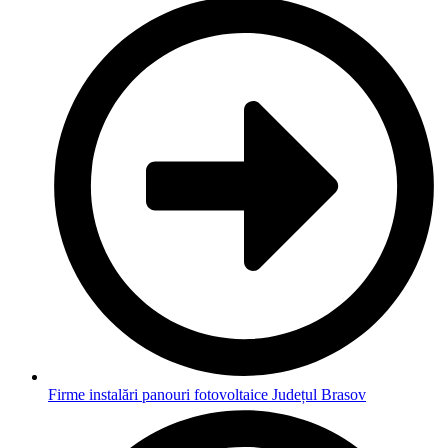
Firme instalări panouri fotovoltaice Județul Brasov