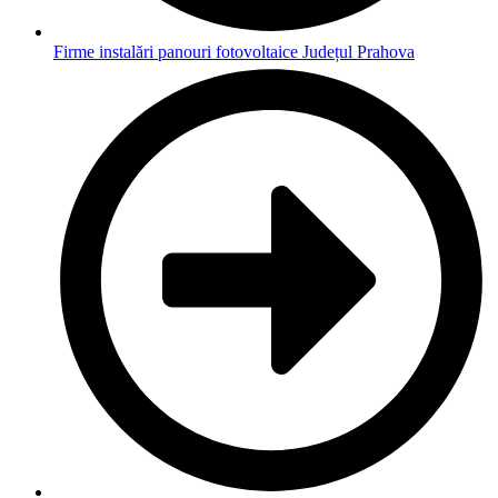
Firme instalări panouri fotovoltaice Județul Prahova