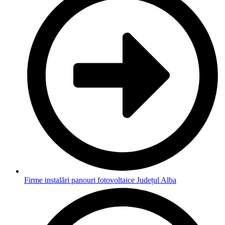
Firme instalări panouri fotovoltaice Județul Alba