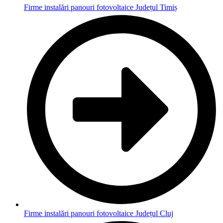
Firme instalări panouri fotovoltaice Județul Timiș
Firme instalări panouri fotovoltaice Județul Cluj