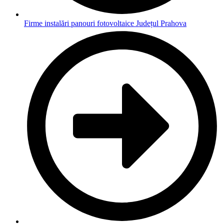
Firme instalări panouri fotovoltaice Județul Prahova