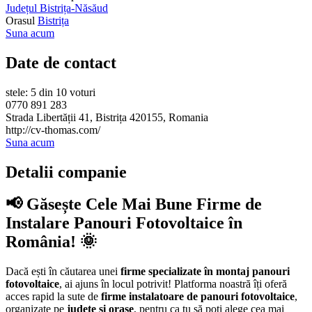
Județul Bistrița-Năsăud
Orasul
Bistrița
Suna acum
Date de contact
stele: 5 din 10 voturi
0770 891 283
Strada Libertății 41, Bistrița 420155, Romania
http://cv-thomas.com/
Suna acum
Detalii companie
📢 Găsește Cele Mai Bune Firme de
Instalare Panouri Fotovoltaice în
România! 🌞
Dacă ești în căutarea unei
firme specializate în montaj panouri
fotovoltaice
, ai ajuns în locul potrivit! Platforma noastră îți oferă
acces rapid la sute de
firme instalatoare de panouri fotovoltaice
,
organizate pe
județe și orașe
, pentru ca tu să poți alege cea mai