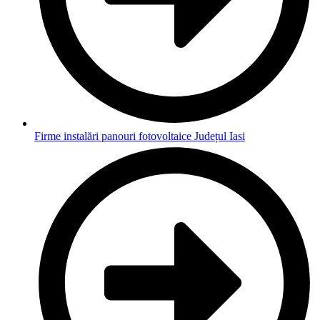
Firme instalări panouri fotovoltaice Județul Iasi