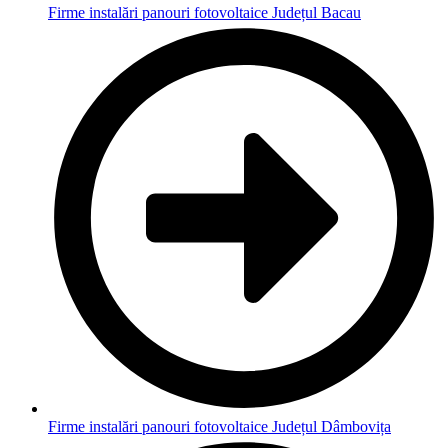
Firme instalări panouri fotovoltaice Județul Bacau
Firme instalări panouri fotovoltaice Județul Dâmbovița