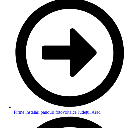
Firme instalări panouri fotovoltaice Județul Arad