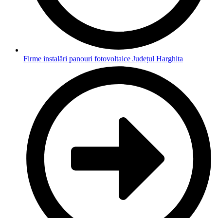
Firme instalări panouri fotovoltaice Județul Harghita