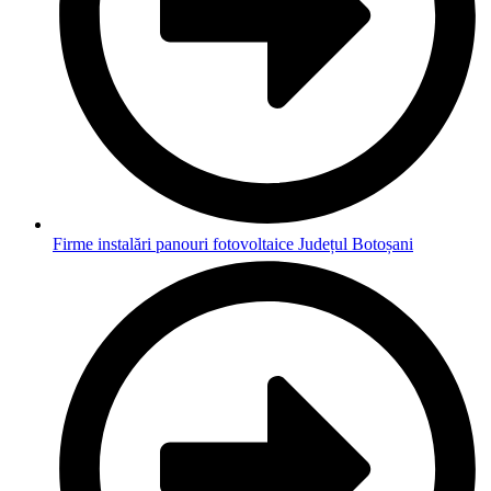
Firme instalări panouri fotovoltaice Județul Botoșani