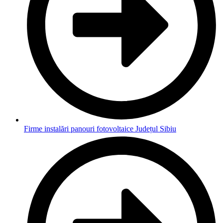
Firme instalări panouri fotovoltaice Județul Sibiu