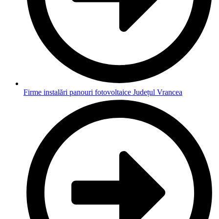
Firme instalări panouri fotovoltaice Județul Vrancea