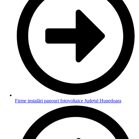
Firme instalări panouri fotovoltaice Județul Hunedoara