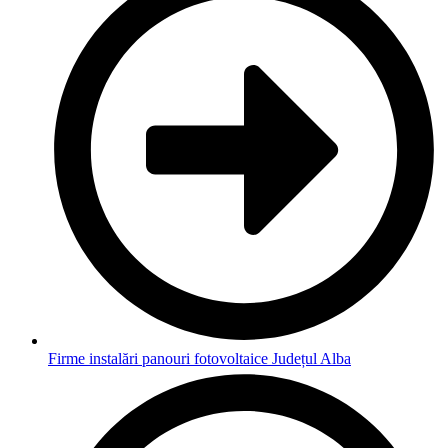
Firme instalări panouri fotovoltaice Județul Alba