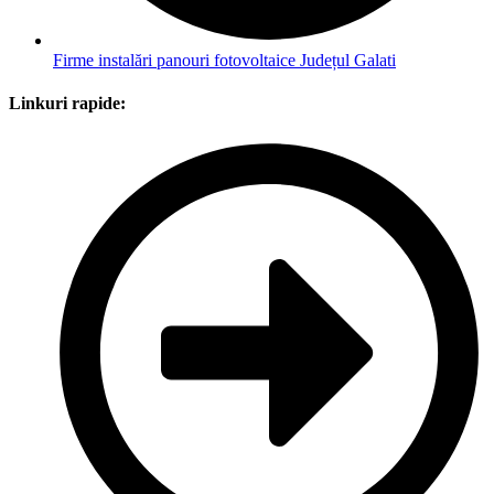
Firme instalări panouri fotovoltaice Județul Galati
Linkuri rapide: