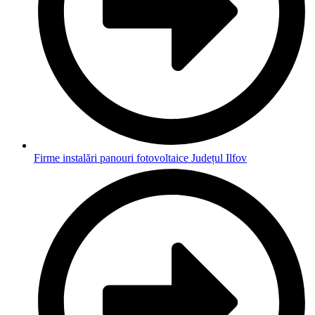
Firme instalări panouri fotovoltaice Județul Ilfov