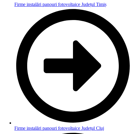
Firme instalări panouri fotovoltaice Județul Timiș
Firme instalări panouri fotovoltaice Județul Cluj