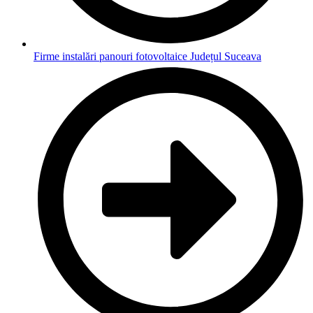
Firme instalări panouri fotovoltaice Județul Suceava