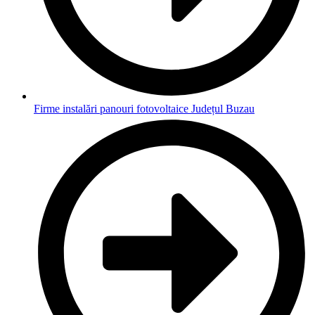
Firme instalări panouri fotovoltaice Județul Buzau