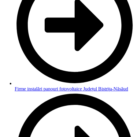
Firme instalări panouri fotovoltaice Județul Bistrița-Năsăud