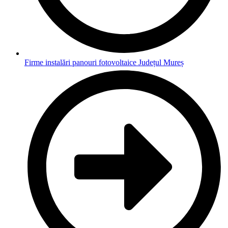
Firme instalări panouri fotovoltaice Județul Mureș