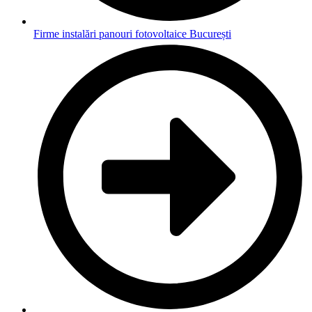
Firme instalări panouri fotovoltaice București