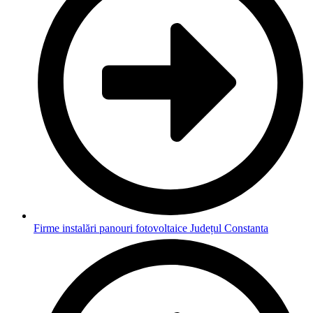
Firme instalări panouri fotovoltaice Județul Constanta