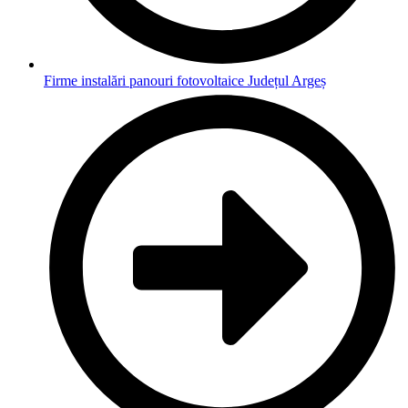
Firme instalări panouri fotovoltaice Județul Argeș