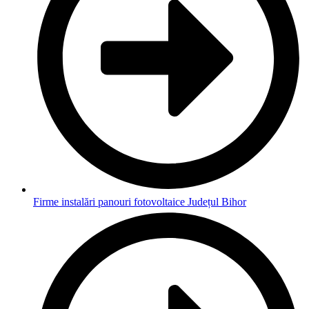
Firme instalări panouri fotovoltaice Județul Bihor