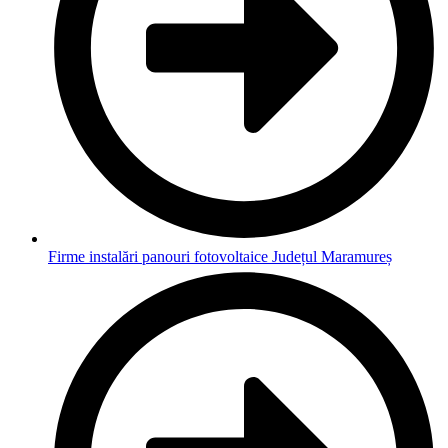
Firme instalări panouri fotovoltaice Județul Maramureș