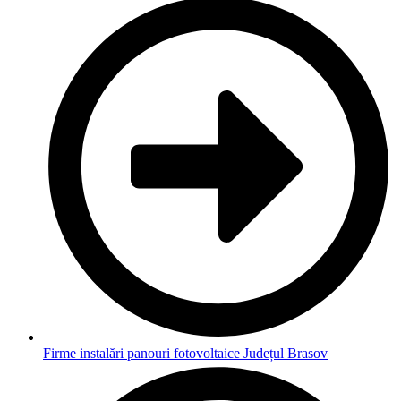
Firme instalări panouri fotovoltaice Județul Brasov