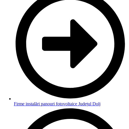
Firme instalări panouri fotovoltaice Județul Dolj