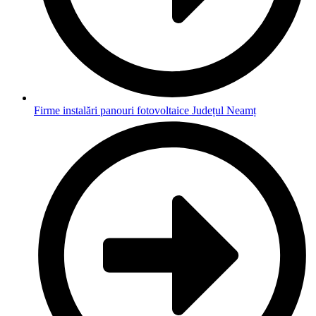
Firme instalări panouri fotovoltaice Județul Neamț