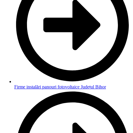
Firme instalări panouri fotovoltaice Județul Bihor