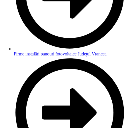
Firme instalări panouri fotovoltaice Județul Vrancea