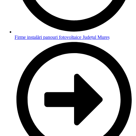
Firme instalări panouri fotovoltaice Județul Mureș