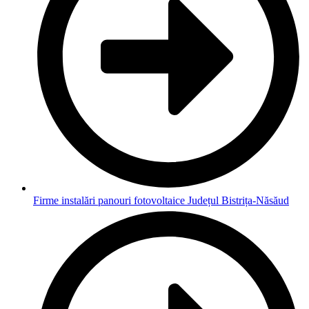
Firme instalări panouri fotovoltaice Județul Bistrița-Năsăud