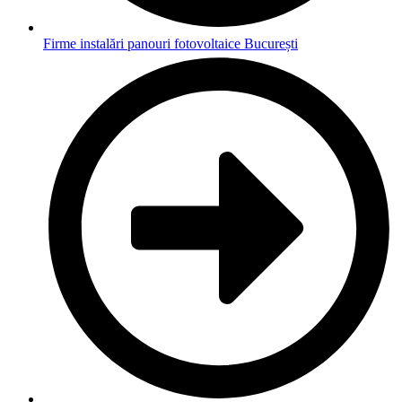
Firme instalări panouri fotovoltaice București