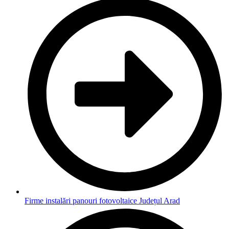
Firme instalări panouri fotovoltaice Județul Arad