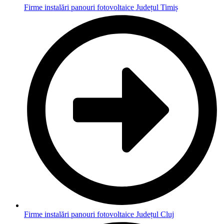
Firme instalări panouri fotovoltaice Județul Timiș
Firme instalări panouri fotovoltaice Județul Cluj