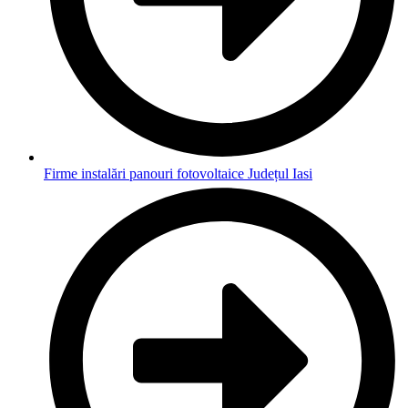
Firme instalări panouri fotovoltaice Județul Iasi