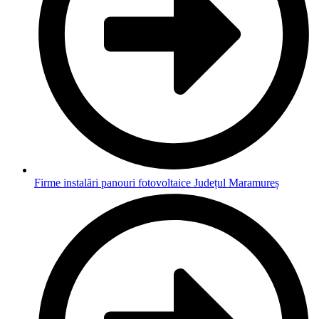
Firme instalări panouri fotovoltaice Județul Maramureș