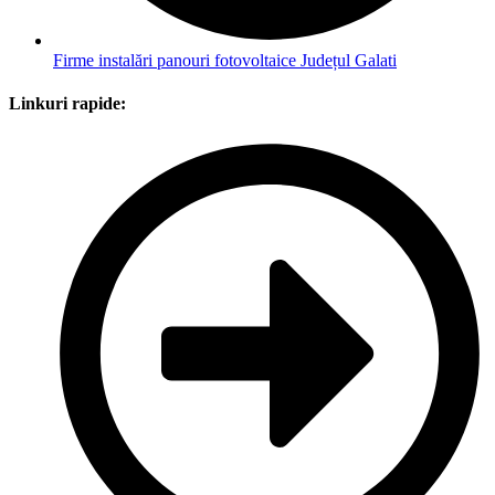
Firme instalări panouri fotovoltaice Județul Galati
Linkuri rapide: