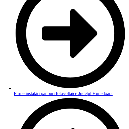
Firme instalări panouri fotovoltaice Județul Hunedoara