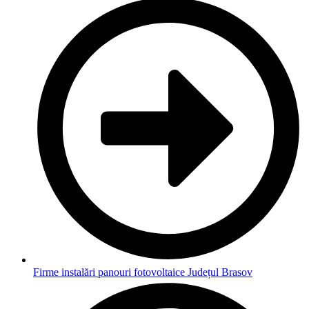
Firme instalări panouri fotovoltaice Județul Brasov