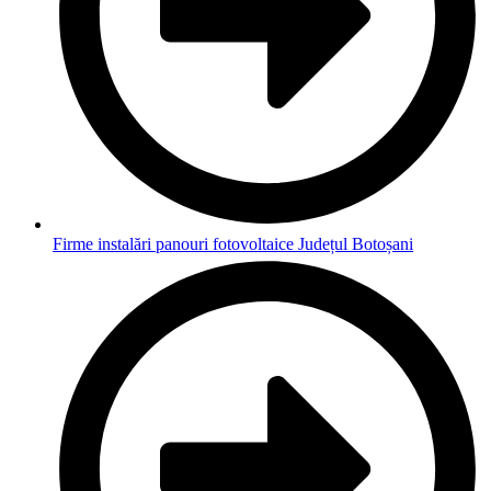
Firme instalări panouri fotovoltaice Județul Botoșani