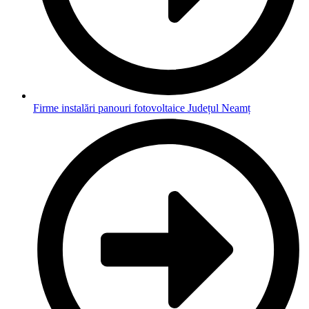
Firme instalări panouri fotovoltaice Județul Neamț