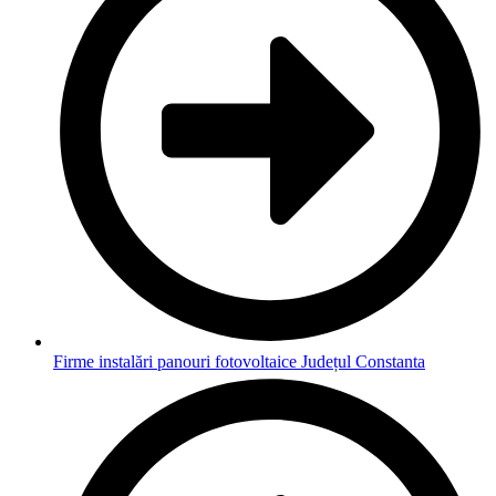
Firme instalări panouri fotovoltaice Județul Constanta