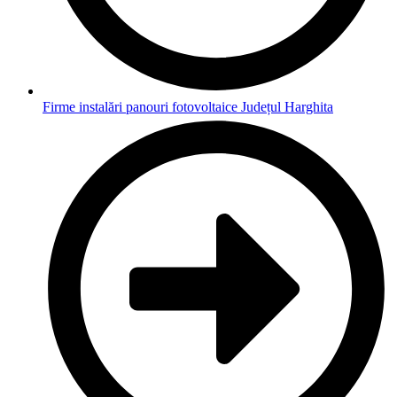
Firme instalări panouri fotovoltaice Județul Harghita