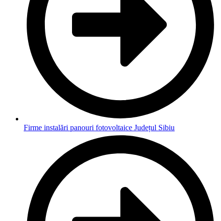
Firme instalări panouri fotovoltaice Județul Sibiu