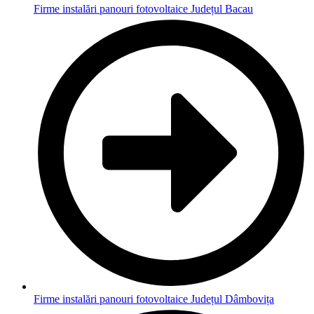
Firme instalări panouri fotovoltaice Județul Bacau
Firme instalări panouri fotovoltaice Județul Dâmbovița