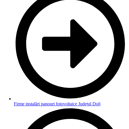
Firme instalări panouri fotovoltaice Județul Dolj