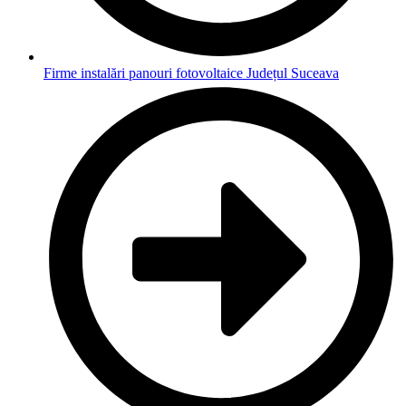
Firme instalări panouri fotovoltaice Județul Suceava