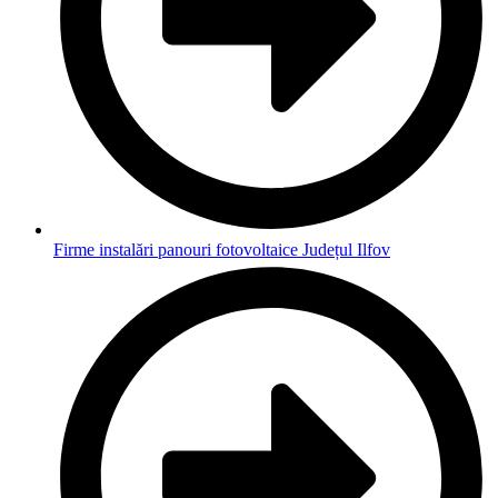
Firme instalări panouri fotovoltaice Județul Ilfov