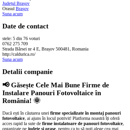
Județul Brașov
Orasul
Brașov
Suna acum
Date de contact
stele: 5 din 76 voturi
0762 275 709
Strada Bârsei nr 4 E, Brașov 500481, Romania
http://caldurica.ro/
Suna acum
Detalii companie
📢 Găsește Cele Mai Bune Firme de
Instalare Panouri Fotovoltaice în
România! 🌞
Dacă ești în căutarea unei
firme specializate în montaj panouri
fotovoltaice
, ai ajuns în locul potrivit! Platforma noastră îți oferă
acces rapid la sute de
firme instalatoare de panouri fotovoltaice
,
organizate pe
județe și orașe
, pentru ca tu să poți alege cea mai