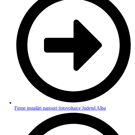
Firme instalări panouri fotovoltaice Județul Alba