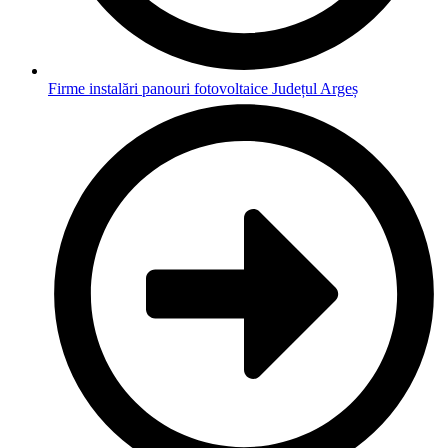
Firme instalări panouri fotovoltaice Județul Argeș