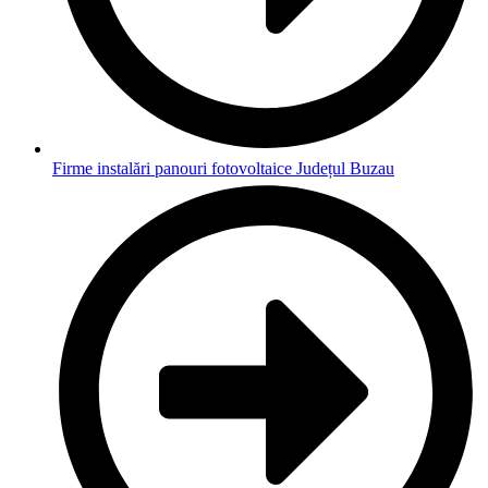
Firme instalări panouri fotovoltaice Județul Buzau