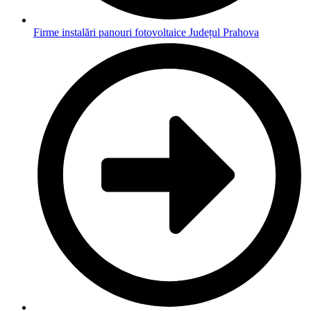
Firme instalări panouri fotovoltaice Județul Prahova