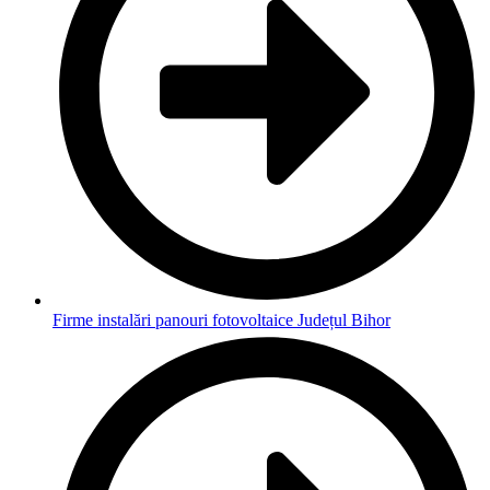
Firme instalări panouri fotovoltaice Județul Bihor