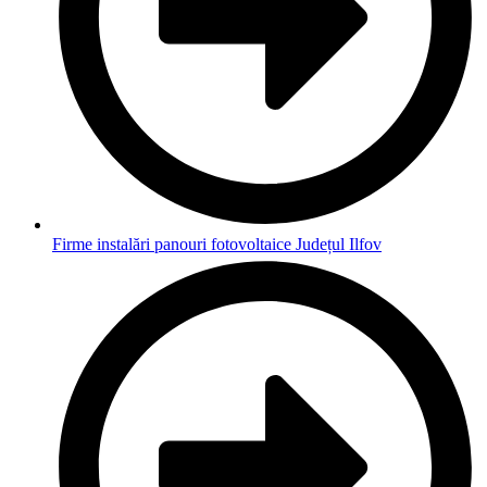
Firme instalări panouri fotovoltaice Județul Ilfov