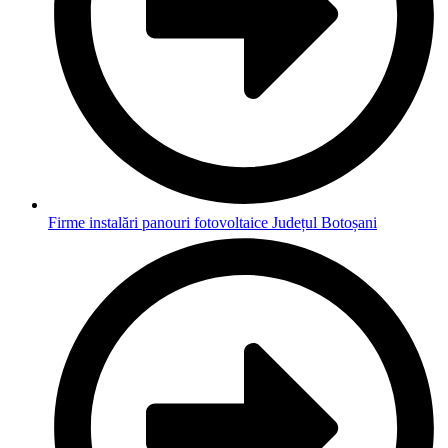
Firme instalări panouri fotovoltaice Județul Botoșani