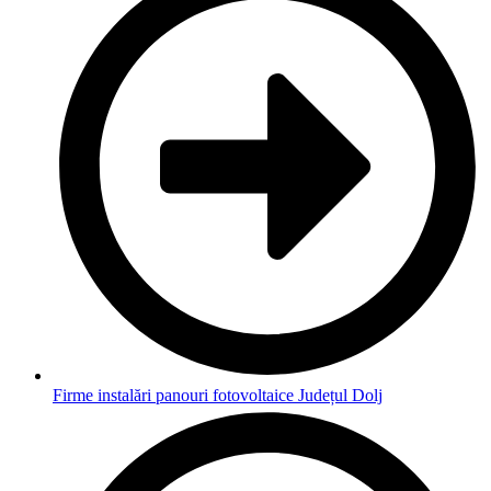
Firme instalări panouri fotovoltaice Județul Dolj