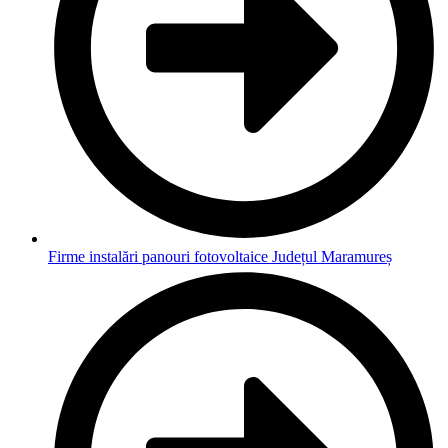
Firme instalări panouri fotovoltaice Județul Maramureș