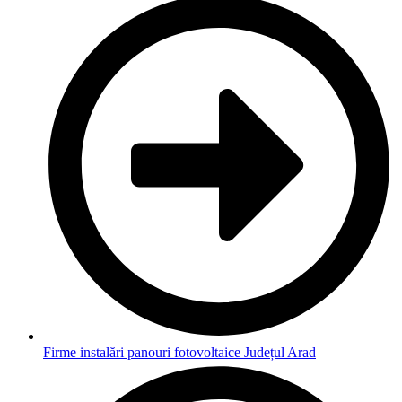
Firme instalări panouri fotovoltaice Județul Arad