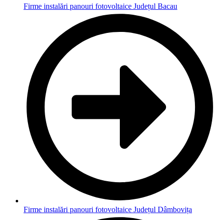
Firme instalări panouri fotovoltaice Județul Bacau
Firme instalări panouri fotovoltaice Județul Dâmbovița