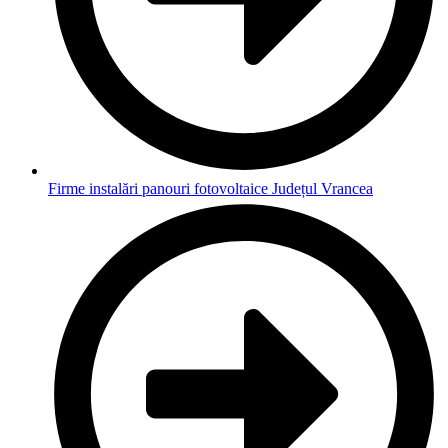
Firme instalări panouri fotovoltaice Județul Vrancea