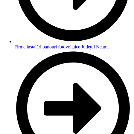
Firme instalări panouri fotovoltaice Județul Neamț