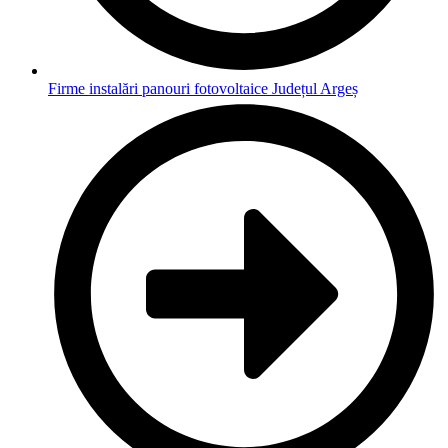
Firme instalări panouri fotovoltaice Județul Argeș