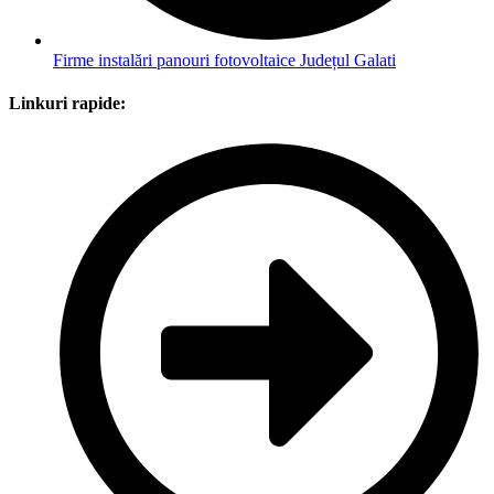
Firme instalări panouri fotovoltaice Județul Galati
Linkuri rapide: