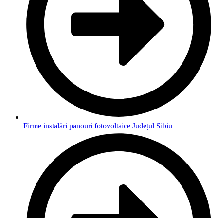
Firme instalări panouri fotovoltaice Județul Sibiu