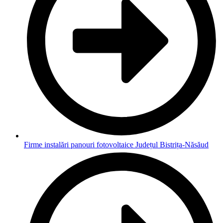
Firme instalări panouri fotovoltaice Județul Bistrița-Năsăud