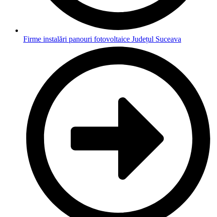
Firme instalări panouri fotovoltaice Județul Suceava