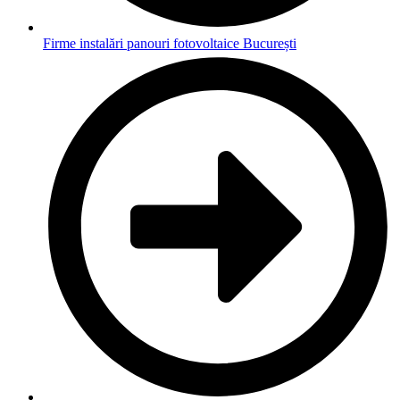
Firme instalări panouri fotovoltaice București