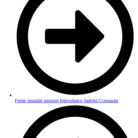
Firme instalări panouri fotovoltaice Județul Constanta