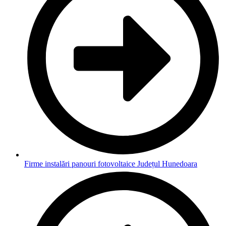
Firme instalări panouri fotovoltaice Județul Hunedoara