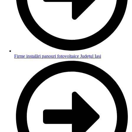
Firme instalări panouri fotovoltaice Județul Iasi