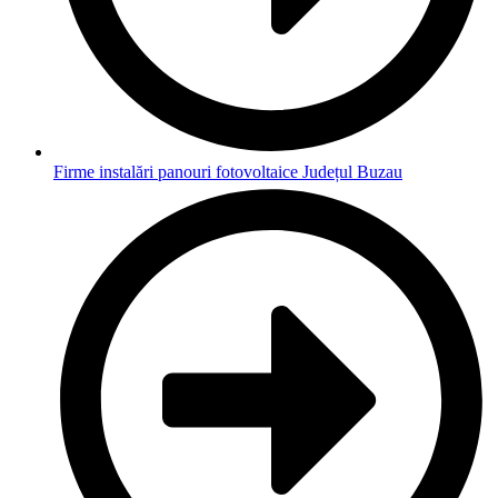
Firme instalări panouri fotovoltaice Județul Buzau