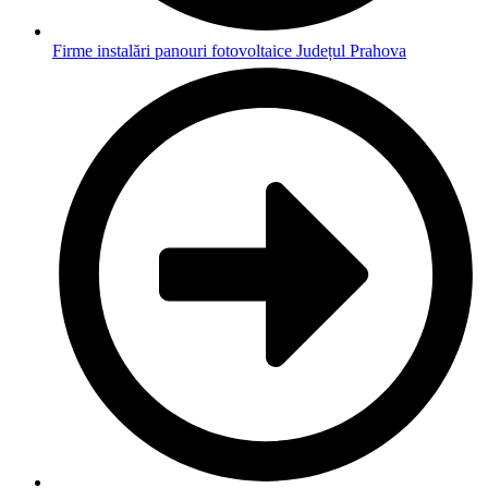
Firme instalări panouri fotovoltaice Județul Prahova