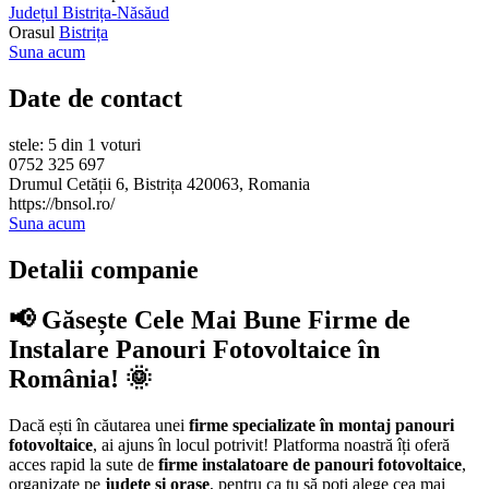
Județul Bistrița-Năsăud
Orasul
Bistrița
Suna acum
Date de contact
stele: 5 din 1 voturi
0752 325 697
Drumul Cetății 6, Bistrița 420063, Romania
https://bnsol.ro/
Suna acum
Detalii companie
📢 Găsește Cele Mai Bune Firme de
Instalare Panouri Fotovoltaice în
România! 🌞
Dacă ești în căutarea unei
firme specializate în montaj panouri
fotovoltaice
, ai ajuns în locul potrivit! Platforma noastră îți oferă
acces rapid la sute de
firme instalatoare de panouri fotovoltaice
,
organizate pe
județe și orașe
, pentru ca tu să poți alege cea mai