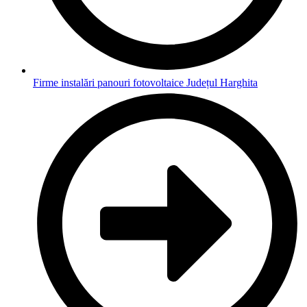
Firme instalări panouri fotovoltaice Județul Harghita