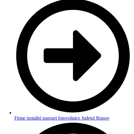
Firme instalări panouri fotovoltaice Județul Brasov