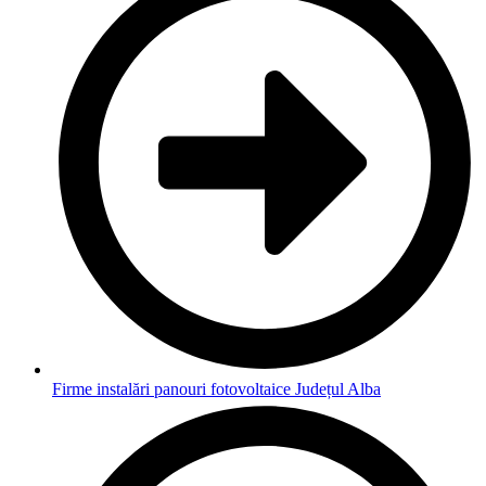
Firme instalări panouri fotovoltaice Județul Alba