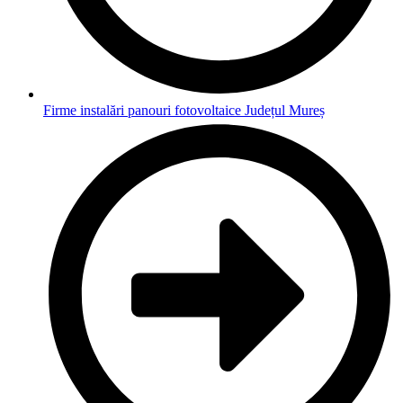
Firme instalări panouri fotovoltaice Județul Mureș