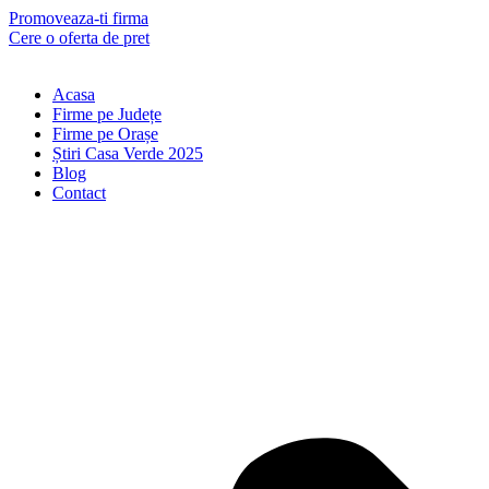
Skip
Promoveaza-ti firma
to
Cere o oferta de pret
content
Acasa
Firme pe Județe
Firme pe Orașe
Știri Casa Verde 2025
Blog
Contact